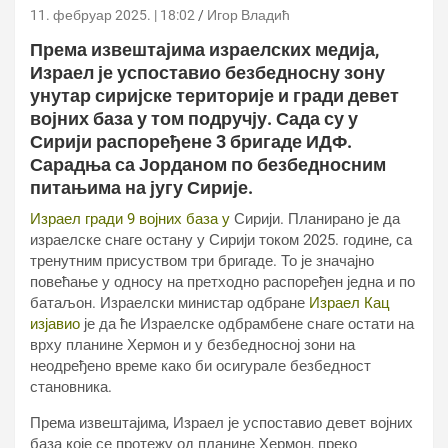
11. фебруар 2025. | 18:02
Игор Владић
Према извештајима израелских медија,
Израел је успоставио безбедносну зону
унутар сиријске територије и гради девет
војних база у том подручју. Сада су у
Сирији распоређене 3 бригаде ИДФ.
Сарадња са Јорданом по безбедносним
питањима на југу Сирије.
Израел гради 9 војних база у
Сирији. Планирано је да
израелске снаге остану у Сирији током 2025. године, са
тренутним присуством три бригаде. То је значајно
повећање у односу на претходно распоређен једна и по
батаљон. Израелски министар одбране
Израел Кац
изјавио
је да ће Израелске одбрамбене снаге остати на
врху планине Хермон и у безбедносној зони на
неодређено време како би осигурале безбедност
становника.
Према извештајима, Израел је успоставио девет војних
база које се протежу од планине Хермон, преко