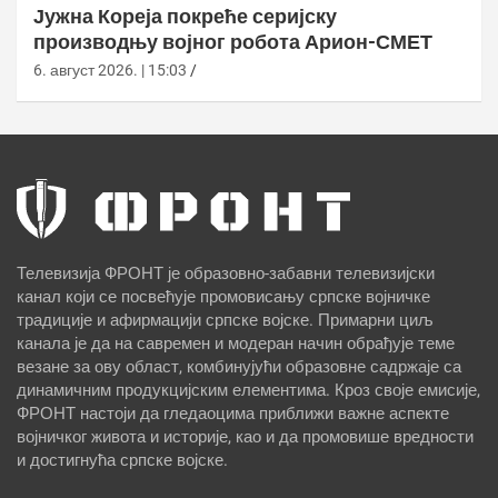
Јужна Кореја покреће серијску
производњу војног робота Арион-СМЕТ
6. август 2026. | 15:03
Телевизија ФРОНТ је образовно-забавни телевизијски
канал који се посвећује промовисању српске војничке
традиције и афирмацији српске војске. Примарни циљ
канала је да на савремен и модеран начин обрађује теме
везане за ову област, комбинујући образовне садржаје са
динамичним продукцијским елементима. Кроз своје емисије,
ФРОНТ настоји да гледаоцима приближи важне аспекте
војничког живота и историје, као и да промовише вредности
и достигнућа српске војске.