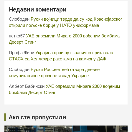
Недавни коментари
Слободан
Руски војници тврде да су код Краснојарског
открили пољске борце у НАТО униформама
петко57
УАЕ опремили Мираге 2000 вођеним бомбама
Десерт Стинг
Профа Фини
Украјина први пут званично приказала
СТАСХ са Хеллфире ракетама на камиону ДАФ
Слободан
Руски Рассвет већ отвара дневне
комуникационе прозоре изнад Украјине
Алберт Бабински
УАЕ опремили Мираге 2000 вођеним
бомбама Десерт Стинг
Ако сте пропустили