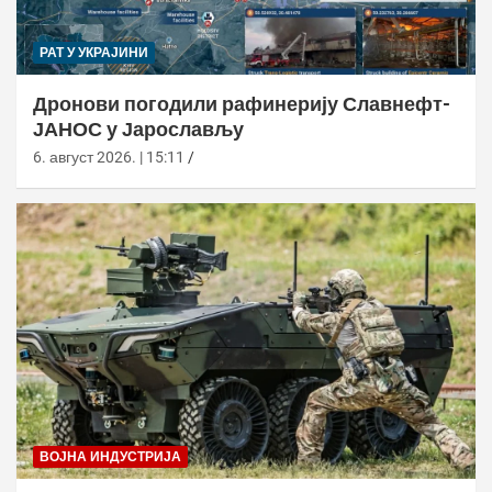
РАТ У УКРАЈИНИ
Дронови погодили рафинерију Славнефт-
ЈАНОС у Јарослављу
6. август 2026. | 15:11
ВОЈНА ИНДУСТРИЈА