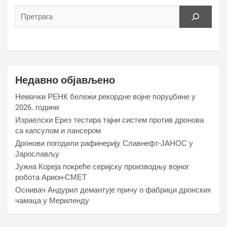
Недавно објављено
Немачки РЕНК бележи рекордне војне поруџбине у
2026. години
Израелски Ерез тестира тајни систем против дронова
са капсулом и лансером
Дронови погодили рафинерију Славнефт-ЈАНОС у
Јарослављу
Јужна Кореја покреће серијску производњу војног
робота Арион-СМЕТ
Оснивач Андурил демантује причу о фабрици дронских
чамаца у Мериленду