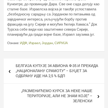
Кунеитре, до провинције Дара. Све оне сада делују као
сталне базе. Израелска војска је такође успоставила
„безбедносну сарадњу са Јорданом по питањима од
заједничког интереса, укључујући борбу против
фракција на југу Сирије и могућих ћелија Хамаса.” Док
Турска себе види као заштитнике севера Сирије,
планирајући да гради војне базе, Израел заузима југ.
Ознаке:
ИДФ
,
Израел
,
Јордан
,
СИРИЈА
Кретање
БЕЛГИЈА КУПУЈЕ 34 АВИОНА Ф-35 И ПРЕКИДА
чланка
„НАЦИОНАЛАНУ СРАМОТУ“ – БУЏЕТ ЗА
ОДБРАНУ ИДЕ НА 2,5 % БДП
„РАЗМЕНИЋЕМО КУРСК ЗА НЕКЕ НАШЕ
ТЕРИТОРИЈЕ, АЛИ НЕ ЗНАМ КОЈЕ“ –
ЗЕЛЕНСКИ