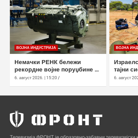
ВОЈНА ИНДУСТРИЈА
ВОЈНА ИН
Немачки РЕНК бележи
Израелс
рекордне војне поруџбине у
тајни с
2026. години
са капс
6. август 2026. | 15:20
6. август 202
Телевизија ФРОНТ је образовно-забавни телевизијски к