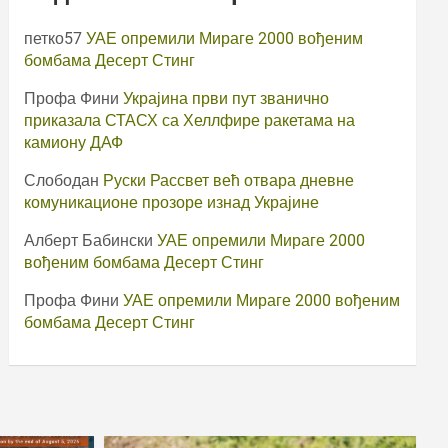
петко57
УАЕ опремили Мираге 2000 вођеним
бомбама Десерт Стинг
Профа Фини
Украјина први пут званично
приказала СТАСХ са Хеллфире ракетама на
камиону ДАФ
Слободан
Руски Рассвет већ отвара дневне
комуникационе прозоре изнад Украјине
Алберт Бабински
УАЕ опремили Мираге 2000
вођеним бомбама Десерт Стинг
Профа Фини
УАЕ опремили Мираге 2000 вођеним
бомбама Десерт Стинг