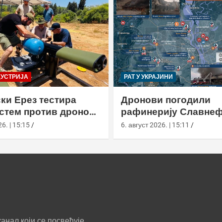
ДУСТРИЈА
РАТ У УКРАЈИНИ
ки Ерез тестира
Дронови погодили
истем против дронова
рафинерију Славнеф
улом и лансером
ЈАНОС у Јарослављ
6. | 15:15
6. август 2026. | 15:11
анал који се посвећује