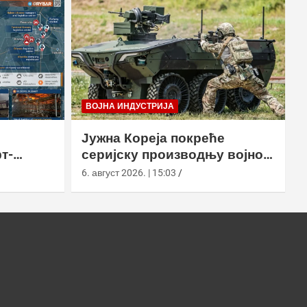
ВОЈНА ИНДУСТРИЈА
Јужна Кореја покреће
т-
серијску производњу војног
у
робота Арион-СМЕТ
6. август 2026. | 15:03