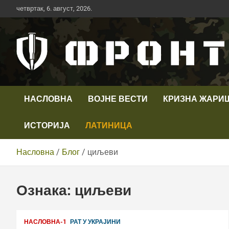
Скип
четвртак, 6. август, 2026.
то
цонтент
Први војни канал у Србији
Телевизија ФРОНТ
НАСЛОВНА
ВОЈНЕ ВЕСТИ
КРИЗНА ЖАРИ
ИСТОРИЈА
ЛАТИНИЦА
Насловна
Блог
циљеви
Ознака:
циљеви
НАСЛОВНА-1
РАТ У УКРАЈИНИ