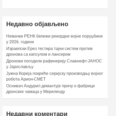
Недавно објављено
Немачки РЕНК бележи рекордне војне поруџбине
у 2026. години
Израелски Ерез тестира тајни систем против
дронова са капсулом и лансером
Дронови погодили рафинерију Славнефт-ЈАНОС
у Јарослављу
Јужна Кореја покреће серијску производњу војног
робота Арион-СМЕТ
Оснивач Андурил демантује причу о фабрици
дронских чамаца у Мериленду
Недавни коментари