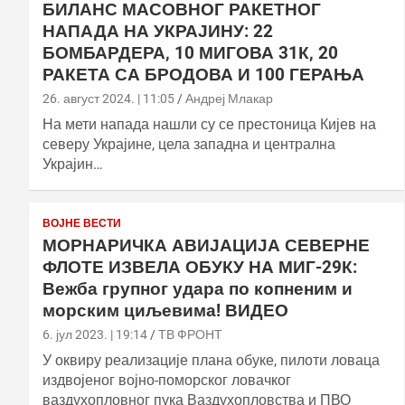
БИЛАНС МАСОВНОГ РАКЕТНОГ
НАПАДА НА УКРАЈИНУ: 22
БОМБАРДЕРА, 10 МИГОВА 31К, 20
РАКЕТА СА БРОДОВА И 100 ГЕРАЊА
26. август 2024. | 11:05
Андреј Млакар
На мети напада нашли су се престоница Кијев на
северу Украјине, цела западна и централна
Украјин…
ВОЈНЕ ВЕСТИ
МОРНАРИЧКА АВИЈАЦИЈА СЕВЕРНЕ
ФЛОТЕ ИЗВЕЛА ОБУКУ НА МИГ-29К:
Вежба групног удара по копненим и
морским циљевима! ВИДЕО
6. јул 2023. | 19:14
ТВ ФРОНТ
У оквиру реализације плана обуке, пилоти ловаца
издвојеног војно-поморског ловачког
ваздухопловног пука Ваздухопловства и ПВО