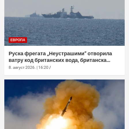
ЕВРОПА
Руска фрегата „Неустрашими“ отворила
ватру код британских вода, британска
морнарица појачала праћење
8. август 2026. | 16:20