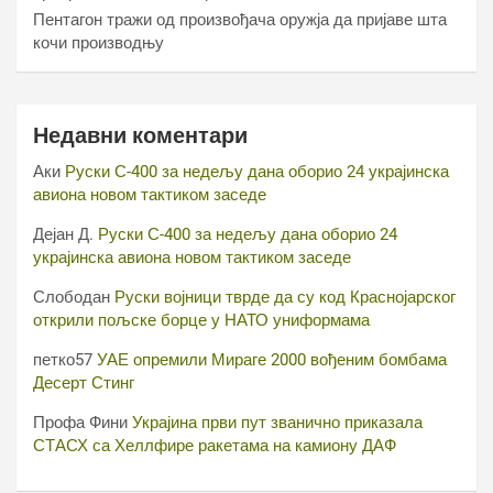
Пентагон тражи од произвођача оружја да пријаве шта
кочи производњу
Недавни коментари
Аки
Руски С-400 за недељу дана оборио 24 украјинска
авиона новом тактиком заседе
Дејан Д.
Руски С-400 за недељу дана оборио 24
украјинска авиона новом тактиком заседе
Слободан
Руски војници тврде да су код Краснојарског
открили пољске борце у НАТО униформама
петко57
УАЕ опремили Мираге 2000 вођеним бомбама
Десерт Стинг
Профа Фини
Украјина први пут званично приказала
СТАСХ са Хеллфире ракетама на камиону ДАФ