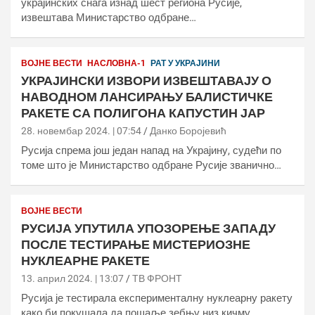
украјинских снага изнад шест региона Русије,
извештава Министарство одбране…
ВОЈНЕ ВЕСТИ
НАСЛОВНА-1
РАТ У УКРАЈИНИ
УКРАЈИНСКИ ИЗВОРИ ИЗВЕШТАВАЈУ О
НАВОДНОМ ЛАНСИРАЊУ БАЛИСТИЧКЕ
РАКЕТЕ СА ПОЛИГОНА КАПУСТИН ЈАР
28. новембар 2024. | 07:54
Данко Боројевић
Русија спрема још један напад на Украјину, судећи по
томе што је Министарство одбране Русије званично…
ВОЈНЕ ВЕСТИ
РУСИЈА УПУТИЛА УПОЗОРЕЊЕ ЗАПАДУ
ПОСЛЕ ТЕСТИРАЊЕ МИСТЕРИОЗНЕ
НУКЛЕАРНЕ РАКЕТЕ
13. април 2024. | 13:07
ТВ ФРОНТ
Русија је тестирала експерименталну нуклеарну ракету
како би покушала да пошаље зебњу низ кичму