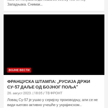
Западњака. Снимак…
ВОЈНЕ ВЕСТИ
ФРАНЦУСКА ШТАМПА: „РУСИЈА ДРЖИ
СУ-57 ДАЉЕ ОД БОЈНОГ ПОЉА“
26. август 2023. | 18:05
ТВ ФРОНТ
Ловац Су-57 је ушао у серијску производњу, али се не
види његово активно учешће у украјинском…