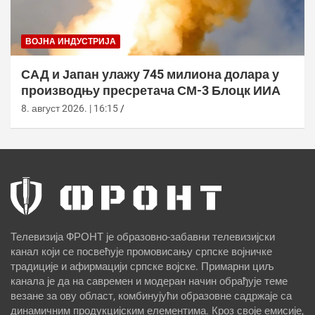
ВОЈНА ИНДУСТРИЈА
САД и Јапан улажу 745 милиона долара у
производњу пресретача СМ-3 Блоцк ИИА
8. август 2026. | 16:15
Телевизија ФРОНТ је образовно-забавни телевизијски
канал који се посвећује промовисању српске војничке
традиције и афирмацији српске војске. Примарни циљ
канала је да на савремен и модеран начин обрађује теме
везане за ову област, комбинујући образовне садржаје са
динамичним продукцијским елементима. Кроз своје емисије,