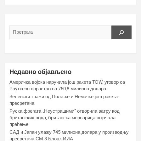
Недавно објављено
Америчка војска наручила још ракета ТОW, уговор са
Раyтхеон порастао на 750,8 милиона долара
Зеленски тражи од Пољске и Немачке још ракета-
пресретача
Руска фрегата „Неустрашими“ отворила ватру код
британских вода, британска морнарица појачала
праћење
САД и Јапан улажу 745 милиона долара у производњу
пресретача СМ-3 Блоцк ИИА