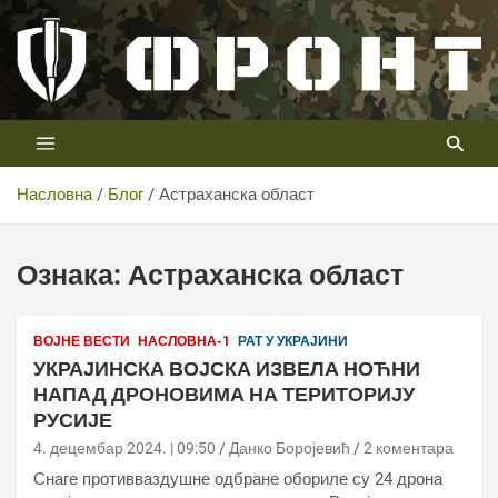
Скип
то
цонтент
Први војни канал у Србији
Телевизија ФРОНТ
Насловна
Блог
Астраханска област
Ознака:
Астраханска област
ВОЈНЕ ВЕСТИ
НАСЛОВНА-1
РАТ У УКРАЈИНИ
УКРАЈИНСКА ВОЈСКА ИЗВЕЛА НОЋНИ
НАПАД ДРОНОВИМА НА ТЕРИТОРИЈУ
РУСИЈЕ
4. децембар 2024. | 09:50
Данко Боројевић
2 коментара
Снаге противваздушне одбране обориле су 24 дрона