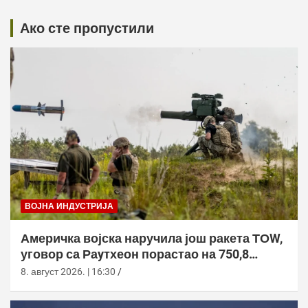
Ако сте пропустили
ВОЈНА ИНДУСТРИЈА
Америчка војска наручила још ракета ТОW,
уговор са Раyтхеон порастао на 750,8
милиона долара
8. август 2026. | 16:30