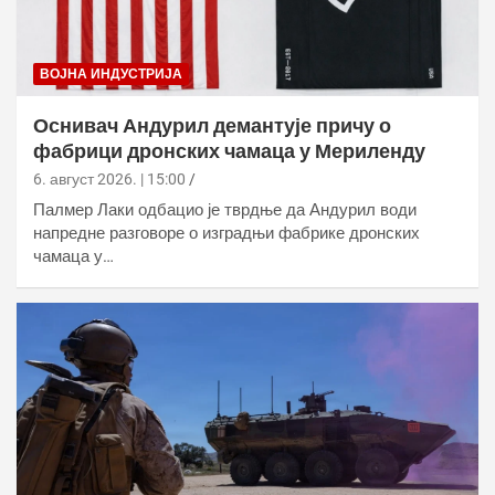
ВОЈНА ИНДУСТРИЈА
Оснивач Андурил демантује причу о
фабрици дронских чамаца у Мериленду
6. август 2026. | 15:00
Палмер Лаки одбацио је тврдње да Андурил води
напредне разговоре о изградњи фабрике дронских
чамаца у…