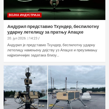
ВОЈНА ИНДУСТРИЈА
Андурил представио Тхундер, беспилотну
ударну летелицу за пратњу Апацхе
20. јул 2026. | 14:23
Андурил је представио Тхундер, беспилотну ударну
летелицу намењену дејству уз Апацхе и преузимању
најризичнијих задатака близу…