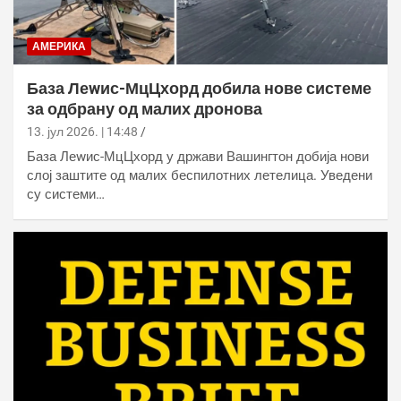
АМЕРИКА
База Леwис-МцЦхорд добила нове системе
за одбрану од малих дронова
13. јул 2026. | 14:48
База Леwис-МцЦхорд у држави Вашингтон добија нови
слој заштите од малих беспилотних летелица. Уведени
су системи…