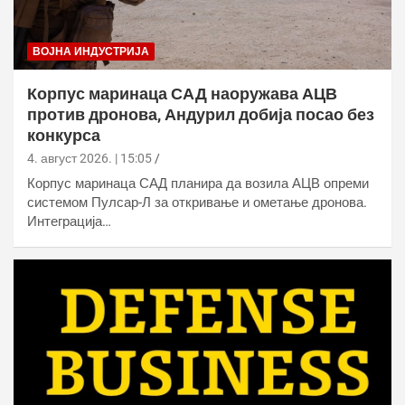
ВОЈНА ИНДУСТРИЈА
Корпус маринаца САД наоружава АЦВ
против дронова, Андурил добија посао без
конкурса
4. август 2026. | 15:05
Корпус маринаца САД планира да возила АЦВ опреми
системом Пулсар-Л за откривање и ометање дронова.
Интеграција…