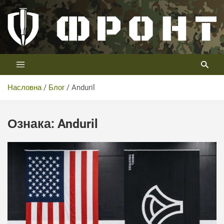
Скип
то
цонтент
Први војни канал у Србији
Телевизија ФРОНТ
Насловна
Блог
Anduril
Ознака:
Anduril