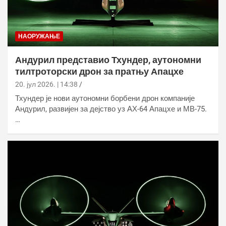
НАОРУЖАЊЕ
Андурил представио Тхундер, аутономни
тилтроторски дрон за пратњу Апацхе
20. јул 2026. | 14:38
Тхундер је нови аутономни борбени дрон компаније
Андурил, развијен за дејство уз АХ-64 Апацхе и МВ-75.
…