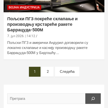
ВОЈНА ИНДУСТРИЈА
Пољски ПГЗ покреће склапање и
производњу крстареће ракете
Баррацуда-500М
7. јул 2026. | 14:12
Пољски ПГЗ и амерички Андурил договорили су
локално склапање и каснију производњу ракете
Баррацуда-500М у Бидгошћу.…
Постс
1
2
Следећа
пагинатион