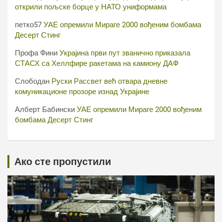
открили пољске борце у НАТО униформама
петко57
УАЕ опремили Мираге 2000 вођеним бомбама
Десерт Стинг
Профа Фини
Украјина први пут званично приказала
СТАСХ са Хеллфире ракетама на камиону ДАФ
Слободан
Руски Рассвет већ отвара дневне
комуникационе прозоре изнад Украјине
Алберт Бабински
УАЕ опремили Мираге 2000 вођеним
бомбама Десерт Стинг
Ако сте пропустили