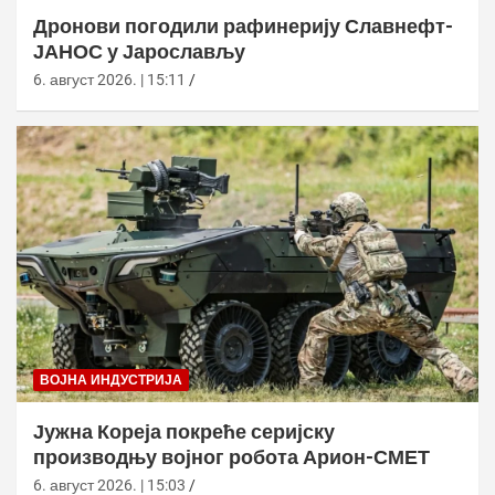
Дронови погодили рафинерију Славнефт-
ЈАНОС у Јарослављу
6. август 2026. | 15:11
ВОЈНА ИНДУСТРИЈА
Јужна Кореја покреће серијску
производњу војног робота Арион-СМЕТ
6. август 2026. | 15:03