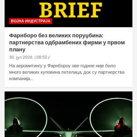
ВОЈНА ИНДУСТРИЈА
Фарнборо без великих поруџбина:
партнерства одбрамбених фирми у првом
плану
30. јул 2026. | 08:53
На аеромитингу у Фарнбороу ове године није било
много великих куповина летелица, док су партнерства
компанија…