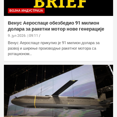
ВОЈНА ИНДУСТРИЈА
Венус Аероспаце обезбедио 91 милион
долара за ракетни мотор нове генерације
9. јул 2026. | 09:11
Венус Аероспаце прикупио је 91 милион долара за
развој и ширење производње ракетног мотора са
ротационом…