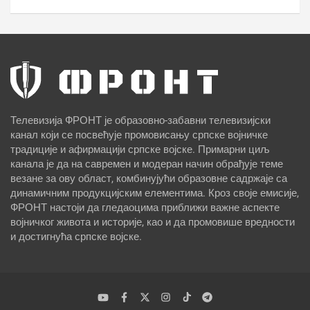
Телевизија ФРОНТ је образовно-забавни телевизијски
канал који се посвећује промовисању српске војничке
традиције и афирмацији српске војске. Примарни циљ
канала је да на савремен и модеран начин обрађује теме
везане за ову област, комбинујући образовне садржаје са
динамичним продукцијским елементима. Кроз своје емисије,
ФРОНТ настоји да гледаоцима приближи важне аспекте
војничког живота и историје, као и да промовише вредности
и достигнућа српске војске.