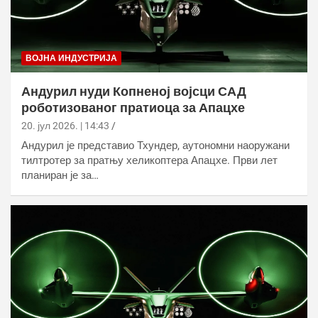
ВОЈНА ИНДУСТРИЈА
Андурил нуди Копненој војсци САД
роботизованог пратиоца за Апацхе
20. јул 2026. | 14:43
Андурил је представио Тхундер, аутономни наоружани
тилтротер за пратњу хеликоптера Апацхе. Први лет
планиран је за…