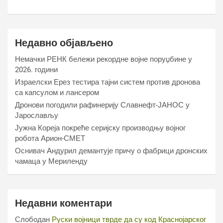
Недавно објављено
Немачки РЕНК бележи рекордне војне поруџбине у
2026. години
Израелски Ерез тестира тајни систем против дронова
са капсулом и лансером
Дронови погодили рафинерију Славнефт-ЈАНОС у
Јарослављу
Јужна Кореја покреће серијску производњу војног
робота Арион-СМЕТ
Оснивач Андурил демантује причу о фабрици дронских
чамаца у Мериленду
Недавни коментари
Слободан
Руски војници тврде да су код Краснојарског