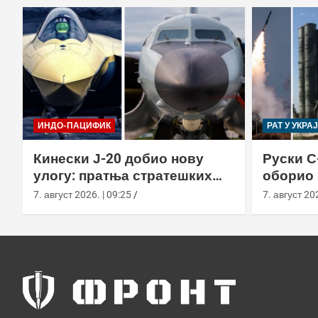
ИНДО-ПАЦИФИК
РАТ У УКРА
Кинески Ј-20 добио нову
Руски С
улогу: пратња стратешких
оборио 
бомбардера Х-6Н
новом т
7. август 2026. | 09:25
7. август 202