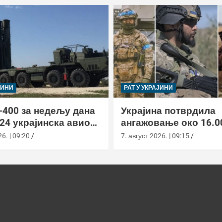
ЈИНИ
РАТ У УКРАЈИНИ
-400 за недељу дана
Украјина потврдила
24 украјинска авиона
ангажовање око 16.0
актиком заседе
страних бораца из 7
6. | 09:20
7. август 2026. | 09:15