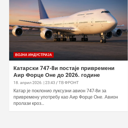
ВОЈНА ИНДУСТРИЈА
Катарски 747-8и постаје привремени
Аир Форце Оне до 2026. године
18. април 2026. | 23:43
ТВ ФРОНТ
Катар је поклонио луксузни авион 747-8и за
привремену употребу као Аир Форце Оне. Авион
пролази кроз…