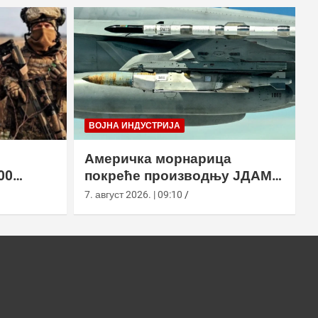
ВОЈНА ИНДУСТРИЈА
Америчка морнарица
00
покреће производњу ЈДАМ-
2 земље
ЛР за Супер Хорнет
7. август 2026. | 09:10