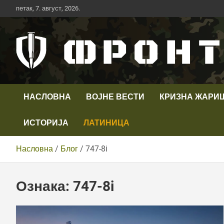
Скип
петак, 7. август, 2026.
то
цонтент
Први војни канал у Србији
Телевизија ФРОНТ
НАСЛОВНА
ВОЈНЕ ВЕСТИ
КРИЗНА ЖАРИ
ИСТОРИЈА
ЛАТИНИЦА
Насловна
Блог
747-8i
Ознака:
747-8i