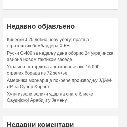
Недавно објављено
Кинески Ј-20 добио нову улогу: пратња
стратешких бомбардера Х-6Н
Руски С-400 за недељу дана оборио 24 украјинска
авиона новом тактиком заседе
Украјина потврдила ангажовање око 16.000
страних бораца из 72 земље
Америчка морнарица покреће производњу ЈДАМ-
ЛР за Супер Хорнет
Хути извели велики удар на снаге блиске
Саудијској Арабији у Јемену
Недавни коментари