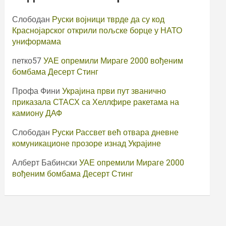
Слободан
Руски војници тврде да су код
Краснојарског открили пољске борце у НАТО
униформама
петко57
УАЕ опремили Мираге 2000 вођеним
бомбама Десерт Стинг
Профа Фини
Украјина први пут званично
приказала СТАСХ са Хеллфире ракетама на
камиону ДАФ
Слободан
Руски Рассвет већ отвара дневне
комуникационе прозоре изнад Украјине
Алберт Бабински
УАЕ опремили Мираге 2000
вођеним бомбама Десерт Стинг