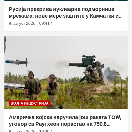
Русија прекрива нуклеарне подморнице
мрежама: нове мере заштите у Камчатки и
Новоросијску
9. август 2026. | 09:41
ВОЈНА ИНДУСТРИЈА
Америчка војска наручила још ракета ТОW,
уговор са Раyтхеон порастао на 750,8
милиона долара
8. август 2026. | 16:30