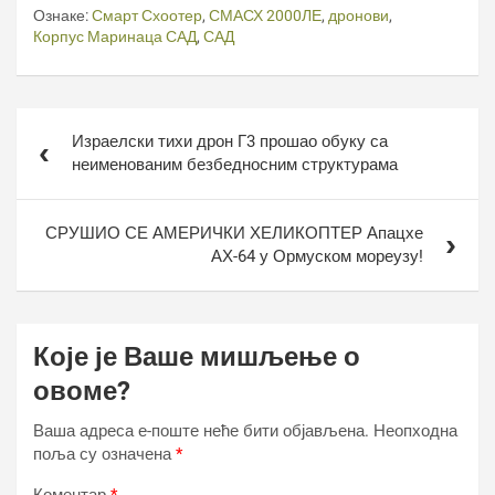
Ознаке:
Смарт Схоотер
,
СМАСХ 2000ЛЕ
,
дронови
,
Корпус Маринаца САД
,
САД
Кретање
Израелски тихи дрон Г3 прошао обуку са
чланка
неименованим безбедносним структурама
СРУШИО СЕ АМЕРИЧКИ ХЕЛИКОПТЕР Апацхе
АХ-64 у Ормуском мореузу!
Које је Ваше мишљење о
овоме?
Ваша адреса е-поште неће бити објављена.
Неопходна
поља су означена
*