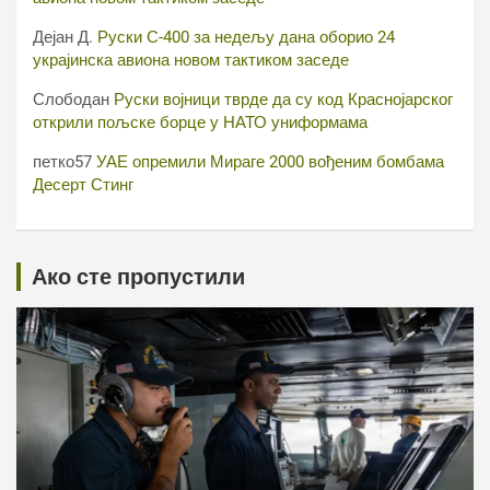
Дејан Д.
Руски С-400 за недељу дана оборио 24
украјинска авиона новом тактиком заседе
Слободан
Руски војници тврде да су код Краснојарског
открили пољске борце у НАТО униформама
петко57
УАЕ опремили Мираге 2000 вођеним бомбама
Десерт Стинг
Ако сте пропустили