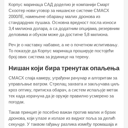
Корпус маринаца САД доделио је компанији Смарт
Схоотер нови уговор за нишанске системе СМАСХ
2000ЛЕ, намењене обарању малих дронова из
стандардних пушака. Основна вредност посла износи
3,4 милиона долара, а са додатним опцијама, резервним
деловима и обуком може да достигне 5,8 милиона.
Реч је о наставку набавке, а не о почетном испитивању.
То показује да Корпус маринаца проширује постојећи
број ових система за јединице на терену.
Нишан који бира тренутак опаљења
СМАСХ спаја камеру, уграђени рачунар и алгоритам за
управљање ватром. Стрелац захвата и закључава циљ
кроз оптику, притиска обарач, а систем испаљује метак
тек када израчуна да је оружје правилно усмерено за
погодак.
Такав принцип је посебно важан против малих и брзих
дронова, који улазе и излазе из видног поља за делић
секунде. У таквом гађању разлика између промашаја и