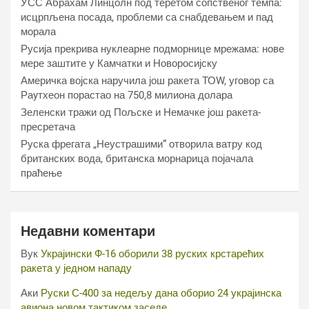
УСС Абрахам Линцолн под теретом сопственог темпа:
исцрпљена посада, проблеми са снабдевањем и пад
морала
Русија прекрива нуклеарне подморнице мрежама: нове
мере заштите у Камчатки и Новоросијску
Америчка војска наручила још ракета ТОW, уговор са
Раyтхеон порастао на 750,8 милиона долара
Зеленски тражи од Пољске и Немачке још ракета-
пресретача
Руска фрегата „Неустрашими“ отворила ватру код
британских вода, британска морнарица појачала
праћење
Недавни коментари
Вук
Украјински Ф-16 оборили 38 руских крстарећих
ракета у једном нападу
Аки
Руски С-400 за недељу дана оборио 24 украјинска
авиона новом тактиком заседе