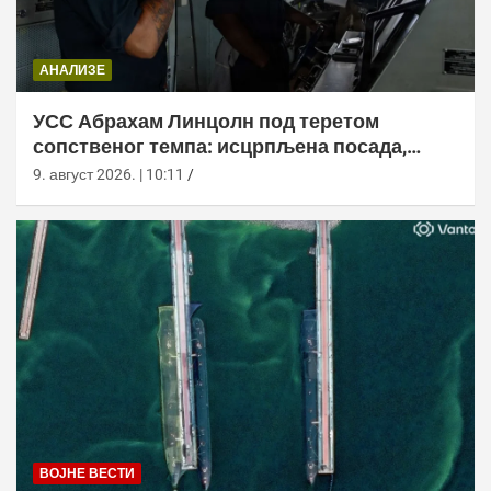
АНАЛИЗЕ
УСС Абрахам Линцолн под теретом
сопственог темпа: исцрпљена посада,
проблеми са снабдевањем и пад морала
9. август 2026. | 10:11
ВОЈНЕ ВЕСТИ