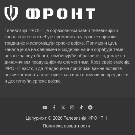
Телевизија ФРОНТ је образовно-забавни телевизијски
канал који се посвећује промовисању српске војничке
традиције и афирмацији српске војске. Примарни циљ
канала је да на савремен и модеран начин обрађује теме
везане за ову област, комбинујући образовне садржаје са
динамичним продукцијским елементима. Кроз своје емисије,
ФРОНТ настоји да гледаоцима приближи важне аспекте
војничког живота и историје, као и да промовише вредности
и достигнућа српске војске.
Цопyригхт © 2026
Телевизија ФРОНТ
Политика приватности