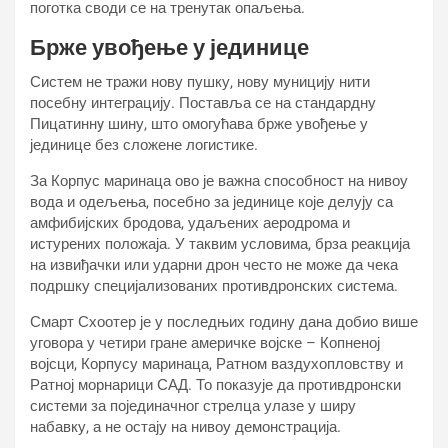
поготка своди се на тренутак опаљења.
Брже увођење у јединице
Систем не тражи нову пушку, нову муницију нити
посебну интеграцију. Поставља се на стандардну
Пицатиннy шину, што омогућава брже увођење у
јединице без сложене логистике.
За Корпус маринаца ово је важна способност на нивоу
вода и одељења, посебно за јединице које делују са
амфибијских бродова, удаљених аеродрома и
истурених положаја. У таквим условима, брза реакција
на извиђачки или ударни дрон често не може да чека
подршку специјализованих противдронских система.
Смарт Схоотер је у последњих годину дана добио више
уговора у четири гране америчке војске – Копненој
војсци, Корпусу маринаца, Ратном ваздухопловству и
Ратној морнарици САД. То показује да противдронски
системи за појединачног стрелца улазе у ширу
набавку, а не остају на нивоу демонстрација.