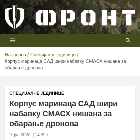
Скип
то
цонтент
Први војни канал у Србији
Телевизија ФРОНТ
Насловна
Специјалне јединице
Корпус маринаца САД шири набавку СМАСХ нишана за
обарање дронова
Корпус маринаца САД шири набавку СМАСХ нишана за
обарање дронова
СПЕЦИЈАЛНЕ ЈЕДИНИЦЕ
Корпус маринаца САД шири
набавку СМАСХ нишана за
обарање дронова
9. јун 2026. | 14:39