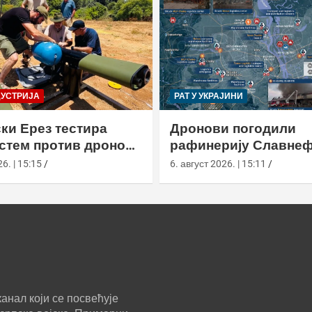
ДУСТРИЈА
РАТ У УКРАЈИНИ
ки Ерез тестира
Дронови погодили
истем против дронова
рафинерију Славнеф
улом и лансером
ЈАНОС у Јарослављ
6. | 15:15
6. август 2026. | 15:11
анал који се посвећује