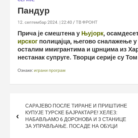
Пандур
12. септембар 2024. | 22:40
ТВ ФРОНТ
Прича је смештена у
Њујорк
, осамдесе
ирског
полицајца, његово сналажење у 
осталим имигрантима и црнцима из Хар
нестанак супруге. Творци серије су То
Ознаке:
играни програм
Кретање
чланка
САРАЈЕВО ПОСЛЕ ТИРАНЕ И ПРИШТИНЕ
КУПУЈЕ ТУРСКЕ БАЈРАКТАРЕ! ХЕЛЕЗ:
НАБАВЉАМО 6 ДОРОНОВА И 3 СТАНИЦЕ
ЗА УПРАВЉАЊЕ. ПОСАДЕ НА ОБУЦИ