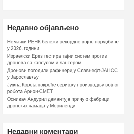
Недавно објављено
Немачки РЕНК бележи рекордне војне поруџбине
у 2026. години
Израелски Ерез тестира тајни систем против
дронова са капсулом и лансером
Дронови погодили рафинерију Славнефт-ЈАНОС
у Јарослављу
Јужна Кореја покреће серијску производњу војног
робота Арион-СМЕТ
Оснивач Андурил демантује причу о фабрици
дронских чамаца у Мериленду
Недавни коментари