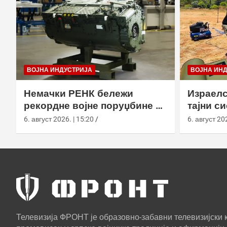
ВОЈНА ИНДУСТРИЈА
ВОЈНА ИН
Немачки РЕНК бележи
Израелс
рекордне војне поруџбине у
тајни с
2026. години
са капс
6. август 2026. | 15:20
6. август 202
Телевизија ФРОНТ је образовно-забавни телевизијски к