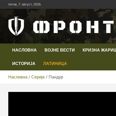
Скип
петак, 7. август, 2026.
то
цонтент
Први војни канал у Србији
Телевизија ФРОНТ
НАСЛОВНА
ВОЈНЕ ВЕСТИ
КРИЗНА ЖАРИ
ИСТОРИЈА
ЛАТИНИЦА
Насловна
Серије
Пандур