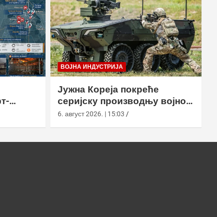
ВОЈНА ИНДУСТРИЈА
Јужна Кореја покреће
т-
серијску производњу војног
у
робота Арион-СМЕТ
6. август 2026. | 15:03