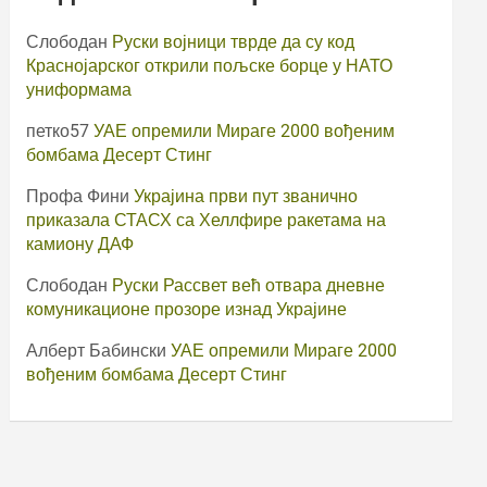
Слободан
Руски војници тврде да су код
Краснојарског открили пољске борце у НАТО
униформама
петко57
УАЕ опремили Мираге 2000 вођеним
бомбама Десерт Стинг
Профа Фини
Украјина први пут званично
приказала СТАСХ са Хеллфире ракетама на
камиону ДАФ
Слободан
Руски Рассвет већ отвара дневне
комуникационе прозоре изнад Украјине
Алберт Бабински
УАЕ опремили Мираге 2000
вођеним бомбама Десерт Стинг