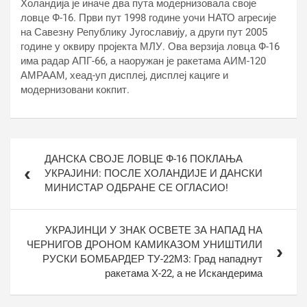
Холандија је иначе два пута модернизовала своје
ловце Ф-16. Први пут 1998 године уочи НАТО агресије
на Савезну Републику Југославију, а други пут 2005
године у оквиру пројекта МЛУ. Ова верзија ловца Ф-16
има радар АПГ-66, а наоружан је ракетама АИМ-120
АМРААМ, хеад-уп дисплеј, дисплеј кациге и
модернизовани кокпит.
Кретање
ДАНСКА СВОЈЕ ЛОВЦЕ Ф-16 ПОКЛАЊА
чланка
УКРАЈИНИ: ПОСЛЕ ХОЛАНДИЈЕ И ДАНСКИ
МИНИСТАР ОДБРАНЕ СЕ ОГЛАСИО!
УКРАЈИНЦИ У ЗНАК ОСВЕТЕ ЗА НАПАД НА
ЧЕРНИГОВ ДРОНОМ КАМИКАЗОМ УНИШТИЛИ
РУСКИ БОМБАРДЕР ТУ-22М3: Град нападнут
ракетама Х-22, а не Искандерима