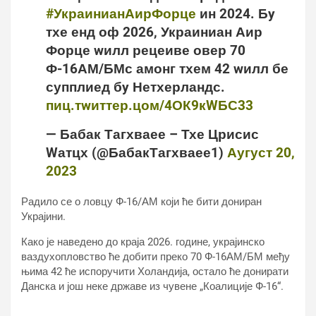
#УкраинианАирФорце
ин 2024. Бy
тхе енд оф 2026, Украиниан Аир
Форце wилл рецеиве овер 70
Ф-16АМ/БМс амонг тхем 42 wилл бе
супплиед бy Нетхерландс.
пиц.тwиттер.цом/4ОК9кWБС33
— Бабак Тагхваее – Тхе Црисис
Wатцх (@БабакТагхваее1)
Аугуст 20,
2023
Радило се о ловцу Ф-16/АМ који ће бити дониран
Украјини.
Како је наведено до краја 2026. године, украјинско
ваздухопловство ће добити преко 70 Ф-16АМ/БМ међу
њима 42 ће испоручити Холандија, остало ће донирати
Данска и још неке државе из чувене „Коалиције Ф-16“.