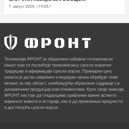
7. август 2026. | 15:05
Телевизија ФРОНТ је образовно-забавни телевизијски
канал који се посвећује промовисању српске војничке
традиције и афирмацији српске војске. Примарни циљ
канала је да на савремен и модеран начин обрађује теме
везане за ову област, комбинујући образовне садржаје са
динамичним продукцијским елементима. Кроз своје емисије,
ФРОНТ настоји да гледаоцима приближи важне аспекте
војничког живота и историје, као и да промовише вредности
и достигнућа српске војске.