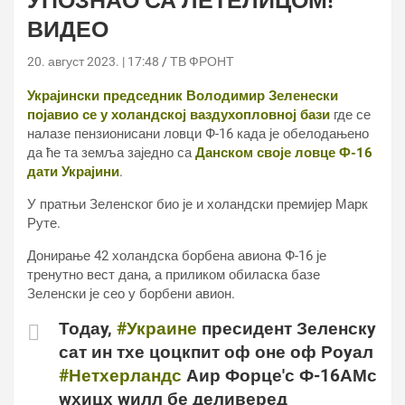
УПОЗНАО СА ЛЕТЕЛИЦОМ!
ВИДЕО
20. август 2023. | 17:48
ТВ ФРОНТ
Украјински председник Володимир Зеленески
појавио се у холандској ваздухопловној бази
где се
налазе пензионисани ловци Ф-16 када је обелодањено
да ће та земља заједно са
Данском своје ловце Ф-16
дати Украјини
.
У пратњи Зеленског био је и холандски премијер Марк
Руте.
Донирање 42 холандска борбена авиона Ф-16 је
тренутно вест дана, а приликом обиласка базе
Зеленски је сео у борбени авион.
Тодаy,
#Украине
пресидент Зеленскy
сат ин тхе цоцкпит оф оне оф Роyал
#Нетхерландс
Аир Форце'с Ф-16АМс
wхицх wилл бе деливеред