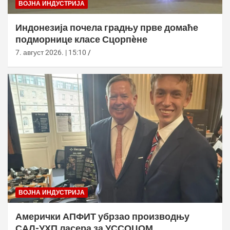
ВОЈНА ИНДУСТРИЈА
Индонезија почела градњу прве домаће
подморнице класе Сцорпèне
7. август 2026. | 15:10
ВОЈНА ИНДУСТРИЈА
Амерички АПФИТ убрзао производњу
САЛ-УХП ласера за УССОЦОМ