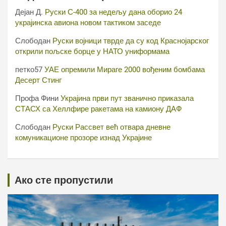
Дејан Д.
Руски С-400 за недељу дана оборио 24
украјинска авиона новом тактиком заседе
Слободан
Руски војници тврде да су код Краснојарског
открили пољске борце у НАТО униформама
петко57
УАЕ опремили Мираге 2000 вођеним бомбама
Десерт Стинг
Профа Фини
Украјина први пут званично приказала
СТАСХ са Хеллфире ракетама на камиону ДАФ
Слободан
Руски Рассвет већ отвара дневне
комуникационе прозоре изнад Украјине
Ако сте пропустили