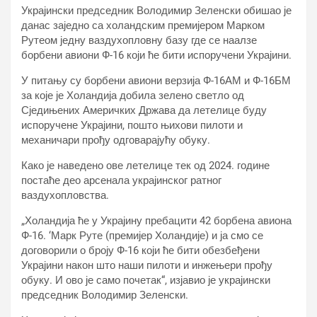
Украјински председник Володимир Зеленски обишао је
данас заједно са холандским премијером Марком
Рутеом једну ваздухопловну базу где се наалзе
борбени авиони Ф-16 који ће бити испоручени Украјини.
У питању су борбени авиони верзија Ф-16АМ и Ф-16БМ
за које је Холандија добила зелено светло од
Сједињених Америчких Држава да летелице буду
испоручене Украјини, пошто њихови пилоти и
механичари прођу одговарајућу обуку.
Како је наведено ове летелице тек од 2024. године
постаће део арсенала украјинског ратног
ваздухопловства.
„Холандија ће у Украјину пребацити 42 борбена авиона
Ф-16. ‘Марк Руте (премијер Холандије) и ја смо се
договорили о броју Ф-16 који ће бити обезбеђени
Украјини након што наши пилоти и инжењери прођу
обуку. И ово је само почетак“, изјавио је украјински
председник Володимир Зеленски.