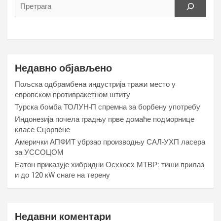
Недавно објављено
Пољска одбрамбена индустрија тражи место у
европском противракетном штиту
Турска бомба ТОЛУН-П спремна за борбену употребу
Индонезија почела градњу прве домаће подморнице
класе Сцорпèне
Амерички АПФИТ убрзао производњу САЛ-УХП ласера
за УССОЦОМ
Еатон приказује хибридни Осхкосх МТВР: тиши прилаз
и до 120 кW снаге на терену
Недавни коментари