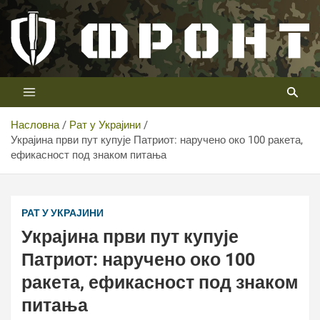
Скип
то
цонтент
Први војни канал у Србији
Телевизија ФРОНТ
Насловна
Рат у Украјини
Украјина први пут купује Патриот: наручено око 100 ракета,
ефикасност под знаком питања
Украјина први пут купује Патриот: наручено око 100
ракета, ефикасност под знаком питања
РАТ У УКРАЈИНИ
Украјина први пут купује
Патриот: наручено око 100
ракета, ефикасност под знаком
питања