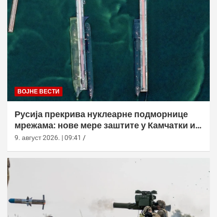
ВОЈНЕ ВЕСТИ
Русија прекрива нуклеарне подморнице
мрежама: нове мере заштите у Камчатки и
Новоросијску
9. август 2026. | 09:41