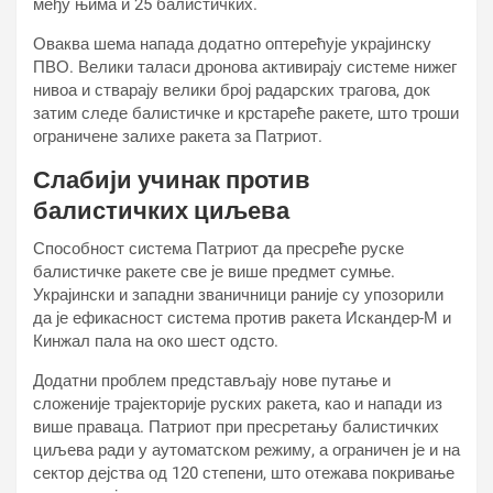
међу њима и 25 балистичких.
Оваква шема напада додатно оптерећује украјинску
ПВО. Велики таласи дронова активирају системе нижег
нивоа и стварају велики број радарских трагова, док
затим следе балистичке и крстареће ракете, што троши
ограничене залихе ракета за Патриот.
Слабији учинак против
балистичких циљева
Способност система Патриот да пресреће руске
балистичке ракете све је више предмет сумње.
Украјински и западни званичници раније су упозорили
да је ефикасност система против ракета Искандер-М и
Кинжал пала на око шест одсто.
Додатни проблем представљају нове путање и
сложеније трајекторије руских ракета, као и напади из
више праваца. Патриот при пресретању балистичких
циљева ради у аутоматском режиму, а ограничен је и на
сектор дејства од 120 степени, што отежава покривање