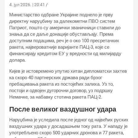
4. јул 2026. | 20:41
Министарство одбране Украјине поднело је прву
директну наруџбину за далекометни ПВО систем
Патриот, пошто су амерички званичници ставили до
знања да се даље донације обустављају. Према
доступним подацима, реч је о око 100 пресретачких
ракета, највероватније варијанте ПАЦ-3, које се
финансирају кредитом ЕУ у вредности од милијарду
долара.
Кијев је истовремено упутио хитан дипломатски захтев
ка скоро 40 партнерских држава ради брзог
пребацивања ракета из постојећих залиха. Уз то,
постоји и одвојен дугорочни договор, уз подршку
Немачке, за набавку стотина ракета ПАЦ-2.
После великог ваздушног удара
Наруџбина је уследила после једног од највећих руских
ваздушних удара у досадашњем току рата. У нападу је
употребљено скоро 500 ударних дронова и 77 ракета,