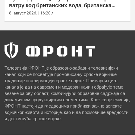
ватру код британских вода, британска
морнарица појачала праћење
8. август 2026. | 16:20
Телевизија ФРОНТ је образовно-забавни телевизијски
канал који се посвећује промовисању српске војничке
традиције и афирмацији српске војске. Примарни циљ
канала је да на савремен и модеран начин обрађује теме
везане за ову област, комбинујући образовне садржаје са
динамичним продукцијским елементима. Кроз своје емисије,
ФРОНТ настоји да гледаоцима приближи важне аспекте
војничког живота и историје, као и да промовише вредности
и достигнућа српске војске.