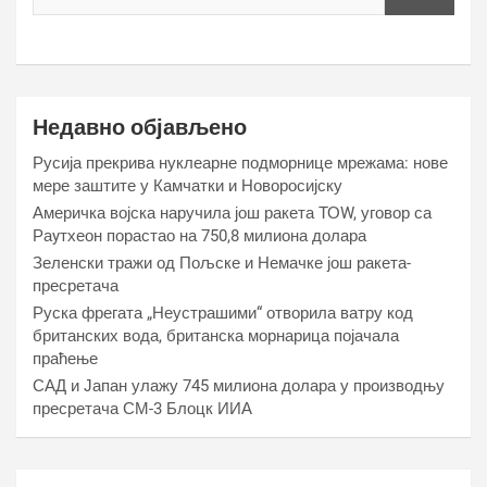
Недавно објављено
Русија прекрива нуклеарне подморнице мрежама: нове
мере заштите у Камчатки и Новоросијску
Америчка војска наручила још ракета ТОW, уговор са
Раyтхеон порастао на 750,8 милиона долара
Зеленски тражи од Пољске и Немачке још ракета-
пресретача
Руска фрегата „Неустрашими“ отворила ватру код
британских вода, британска морнарица појачала
праћење
САД и Јапан улажу 745 милиона долара у производњу
пресретача СМ-3 Блоцк ИИА