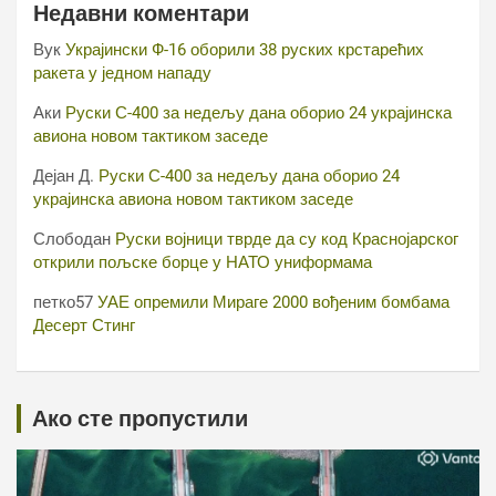
Недавни коментари
Вук
Украјински Ф-16 оборили 38 руских крстарећих
ракета у једном нападу
Аки
Руски С-400 за недељу дана оборио 24 украјинска
авиона новом тактиком заседе
Дејан Д.
Руски С-400 за недељу дана оборио 24
украјинска авиона новом тактиком заседе
Слободан
Руски војници тврде да су код Краснојарског
открили пољске борце у НАТО униформама
петко57
УАЕ опремили Мираге 2000 вођеним бомбама
Десерт Стинг
Ако сте пропустили