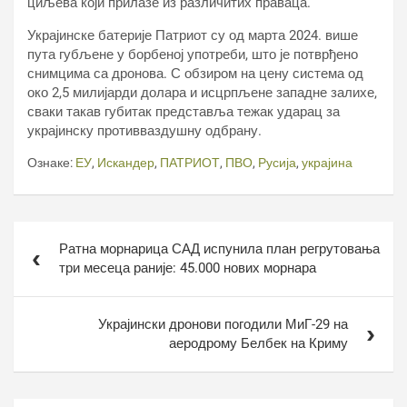
циљева који прилазе из различитих праваца.
Украјинске батерије Патриот су од марта 2024. више
пута губљене у борбеној употреби, што је потврђено
снимцима са дронова. С обзиром на цену система од
око 2,5 милијарди долара и исцрпљене западне залихе,
сваки такав губитак представља тежак ударац за
украјинску противваздушну одбрану.
Ознаке:
ЕУ
,
Искандер
,
ПАТРИОТ
,
ПВО
,
Русија
,
украјина
Кретање
Ратна морнарица САД испунила план регрутовања
чланка
три месеца раније: 45.000 нових морнара
Украјински дронови погодили МиГ-29 на
аеродрому Белбек на Криму