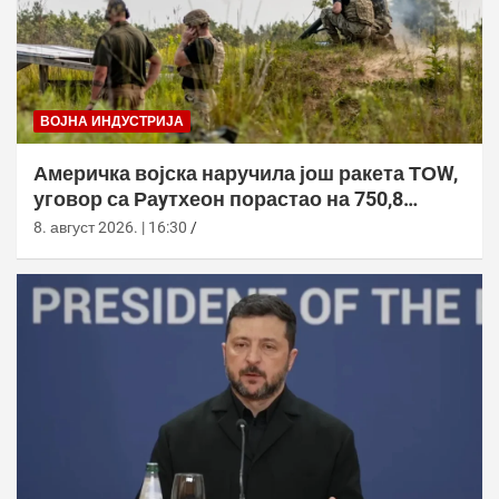
ВОЈНА ИНДУСТРИЈА
Америчка војска наручила још ракета ТОW,
уговор са Раyтхеон порастао на 750,8
милиона долара
8. август 2026. | 16:30