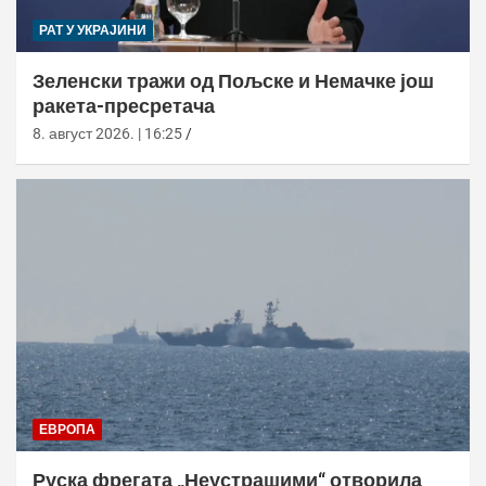
РАТ У УКРАЈИНИ
Зеленски тражи од Пољске и Немачке још
ракета-пресретача
8. август 2026. | 16:25
ЕВРОПА
Руска фрегата „Неустрашими“ отворила