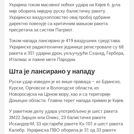
Украјина током масовног ноћног удара на Кијев 6. јула
није оборила ниједну руску балистичку ракету.
Украјинско ваздухопловство овај пробој одбране
директно повезује са критичним мањком ракета
пресретача за систем Патриот.
Током напада лансирано је 419 ваздушних средстава.
Украјинске радиотехничке јединице регистровале су 68
ракета и 351 ударни дрон, укључујући Схахед, Гербера,
Италмас и лажне мете Пародиа.
Шта је лансирано у нападу
Руски удар изведен је из више праваца – из Брјанске,
Курске, Орловске и Вологодске области, из
Новоросијска на Црном мору, као и са територије
Доњецке области. Главни терет напада примио је Кијев.
У ракетном делу удара употребљено је шест ракета
3М22 Зирцон или Оникс, 23 балистичке ракете
Искандер-М, 33 крстареће ракете Кх-101 и шест ракета
Калибр. Украјинска ПВО оборила је 31 од 33 ракете