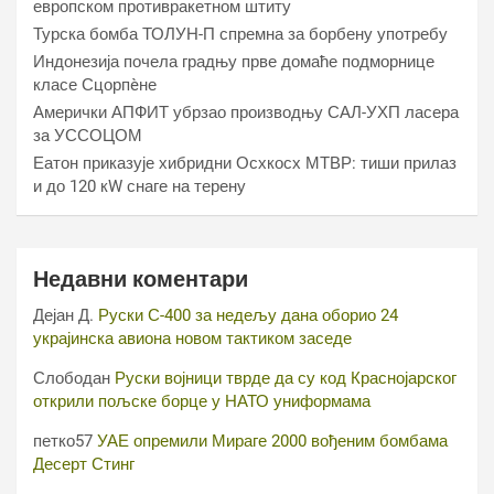
европском противракетном штиту
Турска бомба ТОЛУН-П спремна за борбену употребу
Индонезија почела градњу прве домаће подморнице
класе Сцорпèне
Амерички АПФИТ убрзао производњу САЛ-УХП ласера
за УССОЦОМ
Еатон приказује хибридни Осхкосх МТВР: тиши прилаз
и до 120 кW снаге на терену
Недавни коментари
Дејан Д.
Руски С-400 за недељу дана оборио 24
украјинска авиона новом тактиком заседе
Слободан
Руски војници тврде да су код Краснојарског
открили пољске борце у НАТО униформама
петко57
УАЕ опремили Мираге 2000 вођеним бомбама
Десерт Стинг