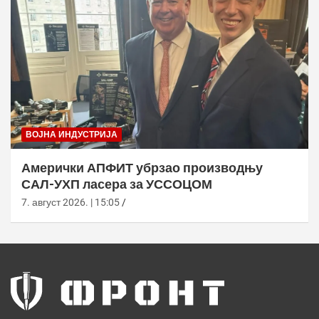
ВОЈНА ИНДУСТРИЈА
Амерички АПФИТ убрзао производњу
САЛ-УХП ласера за УССОЦОМ
7. август 2026. | 15:05