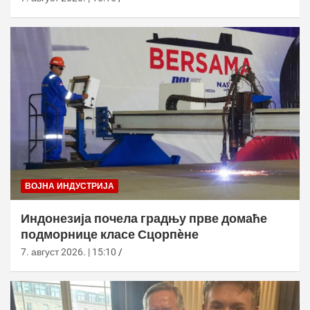
ВОЈНА ИНДУСТРИЈА
Индонезија почела градњу прве домаће
подморнице класе Сцорпèне
7. август 2026. | 15:10