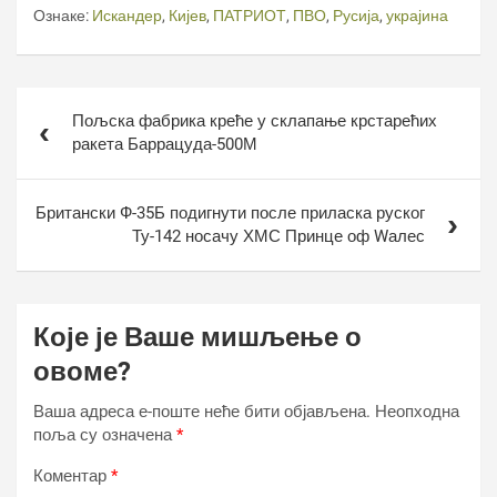
Ознаке:
Искандер
,
Кијев
,
ПАТРИОТ
,
ПВО
,
Русија
,
украјина
Кретање
Пољска фабрика креће у склапање крстарећих
чланка
ракета Баррацуда-500М
Британски Ф-35Б подигнути после приласка руског
Ту-142 носачу ХМС Принце оф Wалес
Које је Ваше мишљење о
овоме?
Ваша адреса е-поште неће бити објављена.
Неопходна
поља су означена
*
Коментар
*