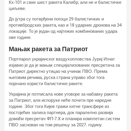
Кх-101 и свих шест ракета Калибр, али не и балистичке
циљеве.
До јутра су потврђени погоци 29 балистичких и
противбродских ракета, као и 18 ударних дронова на 34
локације. То је један од најтежих комбинованих удара
ове године.
Мањак ракета за Патриот
Портпарол украјинског ваздухопловства Јуриј Игнат
изјавио је да је мањак специјализованих пресретача за
Патриот директно утицао на учинак ПВО. Према
његовим речима, руска страна управо због тога
појачано користи балистичке ракете.
Украјина је потписала нове уговоре за набавку ракета
за Патриот, али испоруке неће почети пре наредне
године. Због тога Кијев тражи хитне трансфере из
постојећих залиха партнера, док паралелно развија
домаћи пресретач ФП-7.X и планира комплетан систем
ПВО заснован на том решењу за 2027. годину.