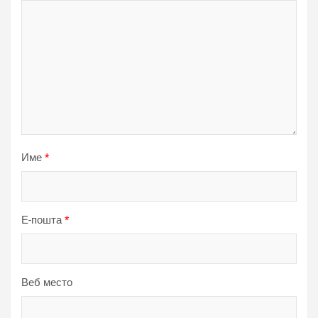
Име
*
Е-пошта
*
Веб место