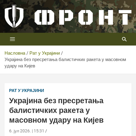
Скип
то
цонтент
Први војни канал у Србији
Телевизија ФРОНТ
Насловна
Рат у Украјини
Украјина без пресретања балистичких ракета у масовном
удару на Кијев
Украјина без пресретања балистичких ракета у
масовном удару на Кијев
РАТ У УКРАЈИНИ
Украјина без пресретања
балистичких ракета у
масовном удару на Кијев
6. јул 2026. | 15:31