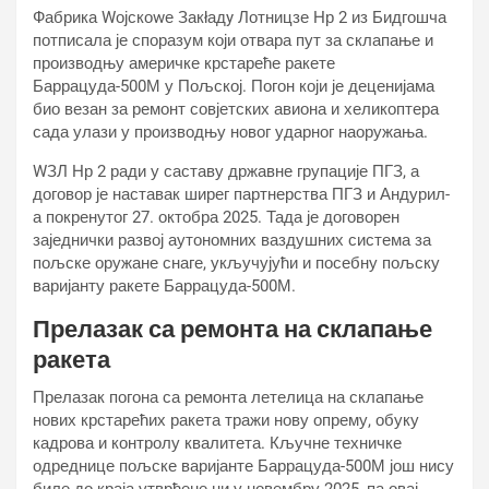
Фабрика Wојскоwе Закłадy Лотницзе Нр 2 из Бидгошча
потписала је споразум који отвара пут за склапање и
производњу америчке крстареће ракете
Баррацуда-500М у Пољској. Погон који је деценијама
био везан за ремонт совјетских авиона и хеликоптера
сада улази у производњу новог ударног наоружања.
WЗЛ Нр 2 ради у саставу државне групације ПГЗ, а
договор је наставак ширег партнерства ПГЗ и Андурил-
а покренутог 27. октобра 2025. Тада је договорен
заједнички развој аутономних ваздушних система за
пољске оружане снаге, укључујући и посебну пољску
варијанту ракете Баррацуда-500М.
Прелазак са ремонта на склапање
ракета
Прелазак погона са ремонта летелица на склапање
нових крстарећих ракета тражи нову опрему, обуку
кадрова и контролу квалитета. Кључне техничке
одреднице пољске варијанте Баррацуда-500М још нису