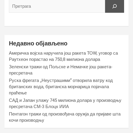
Недавно објављено
Америчка војска наручила још ракета ТОW, уговор са
Раyтхеон порастао на 750,8 милиона долара
Зеленски тражи од Пољске и Немачке још ракета-
пресретача
Руска фрегата „Неустрашими“ отворила ватру код
британских вода, британска морнарица појачала
праћење
САД и Јапан улажу 745 милиона долара у производњу
пресретача СМ-3 Блоцк ИИА
Пентагон тражи од произвођача оружја да пријаве шта
кочи производњу