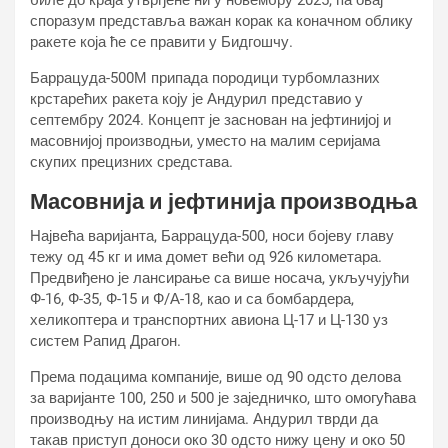
биле до краја утврђене ни у новембру 2025, па овај
споразум представља важан корак ка коначном облику
ракете која ће се правити у Бидгошчу.
Баррацуда-500М припада породици турбомлазних
крстарећих ракета коју је Андурил представио у
септембру 2024. Концепт је заснован на јефтинијој и
масовнијој производњи, уместо на малим серијама
скупих прецизних средстава.
Масовнија и јефтинија производња
Највећа варијанта, Баррацуда-500, носи бојеву главу
тежу од 45 кг и има домет већи од 926 километара.
Предвиђено је лансирање са више носача, укључујући
Ф-16, Ф-35, Ф-15 и Ф/А-18, као и са бомбардера,
хеликоптера и транспортних авиона Ц-17 и Ц-130 уз
систем Рапид Драгон.
Према подацима компаније, више од 90 одсто делова
за варијанте 100, 250 и 500 је заједничко, што омогућава
производњу на истим линијама. Андурил тврди да
такав приступ доноси око 30 одсто нижу цену и око 50