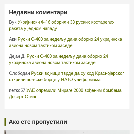
Недавни коментари
Вук
Украјински Ф-16 оборили 38 руских крстарећих
ракета у једном нападу
Аки
Руски С-400 за недељу дана оборио 24 украјинска
авиона новом тактиком заседе
Дејан Д.
Руски С-400 за недељу дана оборио 24
украјинска авиона новом тактиком заседе
Слободан
Руски војници тврде да су код Краснојарског
открили пољске борце у НАТО униформама
петко57
УАЕ опремили Мираге 2000 вођеним бомбама
Десерт Стинг
Ако сте пропустили