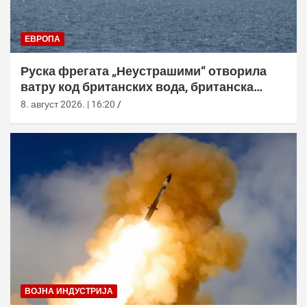
ЕВРОПА
Руска фрегата „Неустрашими“ отворила
ватру код британских вода, британска
морнарица појачала праћење
8. август 2026. | 16:20
ВОЈНА ИНДУСТРИЈА