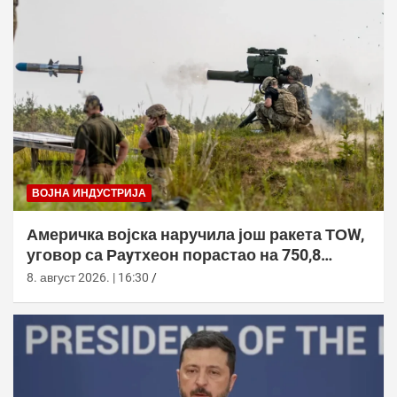
ВОЈНА ИНДУСТРИЈА
Америчка војска наручила још ракета ТОW,
уговор са Раyтхеон порастао на 750,8
милиона долара
8. август 2026. | 16:30