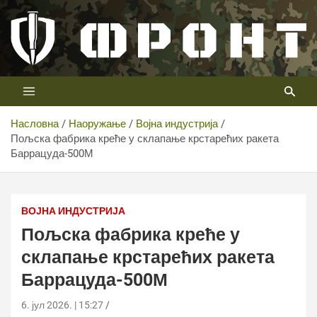
Скип
то
цонтент
Први војни канал у Србији
Телевизија ФРОНТ
Насловна
Наоружање
Војна индустрија
Пољска фабрика креће у склапање крстарећих ракета
Баррацуда-500М
Пољска фабрика креће у склапање крстарећих ракета
Баррацуда-500М
ВОЈНА ИНДУСТРИЈА
Пољска фабрика креће у
склапање крстарећих ракета
Баррацуда-500М
6. јул 2026. | 15:27