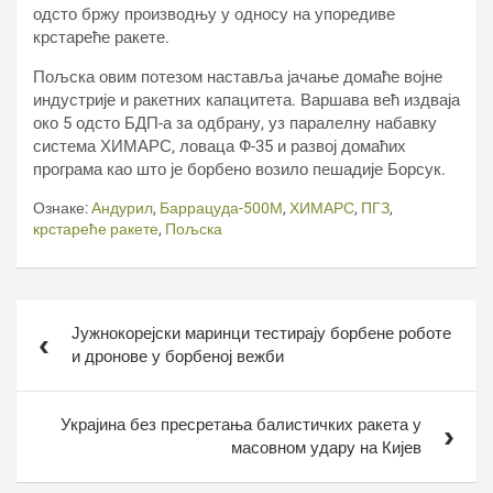
одсто бржу производњу у односу на упоредиве
крстареће ракете.
Пољска овим потезом наставља јачање домаће војне
индустрије и ракетних капацитета. Варшава већ издваја
око 5 одсто БДП-а за одбрану, уз паралелну набавку
система ХИМАРС, ловаца Ф-35 и развој домаћих
програма као што је борбено возило пешадије Борсук.
Ознаке:
Андурил
,
Баррацуда-500М
,
ХИМАРС
,
ПГЗ
,
крстареће ракете
,
Пољска
Кретање
Јужнокорејски маринци тестирају борбене роботе
чланка
и дронове у борбеној вежби
Украјина без пресретања балистичких ракета у
масовном удару на Кијев