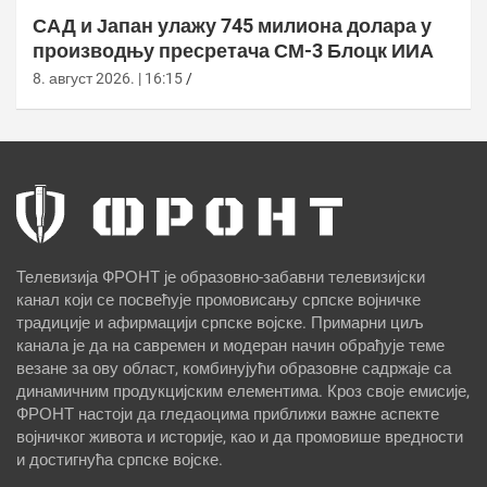
САД и Јапан улажу 745 милиона долара у
производњу пресретача СМ-3 Блоцк ИИА
8. август 2026. | 16:15
Телевизија ФРОНТ је образовно-забавни телевизијски
канал који се посвећује промовисању српске војничке
традиције и афирмацији српске војске. Примарни циљ
канала је да на савремен и модеран начин обрађује теме
везане за ову област, комбинујући образовне садржаје са
динамичним продукцијским елементима. Кроз своје емисије,
ФРОНТ настоји да гледаоцима приближи важне аспекте
војничког живота и историје, као и да промовише вредности
и достигнућа српске војске.