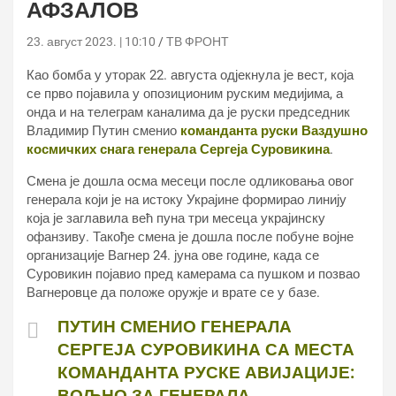
АФЗАЛОВ
23. август 2023. | 10:10
ТВ ФРОНТ
Као бомба у уторак 22. августа одјекнула је вест, која
се прво појавила у опозиционим руским медијима, а
онда и на телеграм каналима да је руски председник
Владимир Путин сменио
команданта руски Ваздушно
космичких снага генерала Сергеја Суровикина
.
Смена је дошла осма месеци после одликовања овог
генерала који је на истоку Украјине формирао линију
која је заглавила већ пуна три месеца украјинску
офанзиву. Такође смена је дошла после побуне војне
организације Вагнер 24. јуна ове године, када се
Суровикин појавио пред камерама са пушком и позвао
Вагнеровце да положе оружје и врате се у базе.
ПУТИН СМЕНИО ГЕНЕРАЛА
СЕРГЕЈА СУРОВИКИНА СА МЕСТА
КОМАНДАНТА РУСКЕ АВИЈАЦИЈЕ:
ВОЉНО ЗА ГЕНЕРАЛА