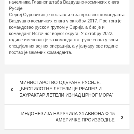
начелника Главног штаба Ваздушно-космичких снага
Русије.
Сергеј Суровикин је постављен за врховног команданта
Ваздушно-космичких снага у октобру 2017. Пре тога је
командовао руском групом у Сирији, а био је и
командант Источног војног округа. У октобру 2022.
године именован је за команданта групе снага у зони
специјалних војних операција, а у јануару ове године
постао је заменик команданта.
Кретање
МИНИСТАРСТВО ОДБРАНЕ РУСИЈЕ:
чланка
„БЕСПИЛОТНЕ ЛЕТЕЛИЦЕ РЕАПЕР И
БАYРАКТАР ЛЕТЕЛИ ИЗНАД ЦРНОГ МОРА“
ИНДОНЕЗИЈА НАРУЧИЛА 24 АВИОНА Ф-15
АМЕРИЧКЕ ПРОИЗВОДЊЕ