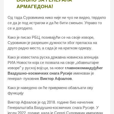
АРМАГЕДОНА!
Од тада Суровикина нико није ни чуо ни видео, тврдило
се да је под истрагом и да ће бити смењен. Управо то
се и догодило.
Како је писао РБЦ, позивајући се на своје изворе,
Суровикин је разрешен дужности због преласка на
друго радно место, а сада је на кратком одмору.
Како је известила руска државна новинска агенција
РИА Новости која се позвала на своје „обавештајне
изворе“ у руској војсци, за новог
главнокомандујућег
Ваздушно-космичких снага Русије
именован је
генерал- пуковник
Виктор Афзалов
.
Како је наведено он ће приврмено обављати ову
функцију
Виктор Афзалов је од 2018. године био начелник
Генералштаба Ваздушно-космичких снага Русије. У
јесен 2022. године, када је Сергеј Суровикин именован