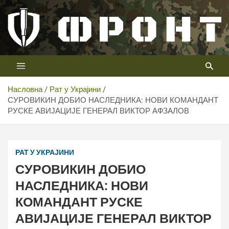
Скип
то
цонтент
Први војни канал у Србији
Телевизија ФРОНТ
Насловна
Рат у Украјини
СУРОВИКИН ДОБИО НАСЛЕДНИКА: НОВИ КОМАНДАНТ
РУСКЕ АВИЈАЦИЈЕ ГЕНЕРАЛ ВИКТОР АФЗАЛОВ
РАТ У УКРАЈИНИ
СУРОВИКИН ДОБИО
НАСЛЕДНИКА: НОВИ
КОМАНДАНТ РУСКЕ
АВИЈАЦИЈЕ ГЕНЕРАЛ ВИКТОР