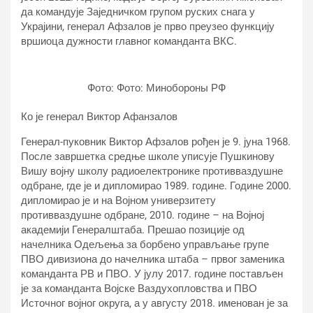
да командује Заједничком групом руских снага у
Украјини, генерал Афзалов је прво преузео функцију
вршиоца дужности главног команданта ВКС.
Фото: Фото: Минобороны РФ
Ко је генерал Виктор Афанзалов
Генерал-пуковник Виктор Афзалов рођен је 9. јуна 1968.
После завршетка средње школе уписује Пушкинову
Вишу војну школу радиоелектронике противваздушне
одбране, где је и дипломирао 1989. године. Године 2000.
дипломирао је и на Војном универзитету
противваздушне одбране, 2010. године – на Војној
академији Генералштаба. Прешао позиције од
начелника Одељења за борбено управљање групе
ПВО дивизиона до начелника штаба – првог заменика
команданта РВ и ПВО. У јулу 2017. године постављен
је за команданта Војске Ваздухопловства и ПВО
Источног војног округа, а у августу 2018. именован је за