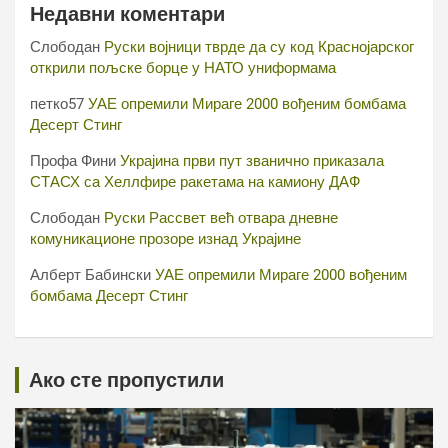
Недавни коментари
Слободан
Руски војници тврде да су код Краснојарског
открили пољске борце у НАТО униформама
петко57
УАЕ опремили Мираге 2000 вођеним бомбама
Десерт Стинг
Профа Фини
Украјина први пут званично приказала
СТАСХ са Хеллфире ракетама на камиону ДАФ
Слободан
Руски Рассвет већ отвара дневне
комуникационе прозоре изнад Украјине
Алберт Бабински
УАЕ опремили Мираге 2000 вођеним
бомбама Десерт Стинг
Ако сте пропустили