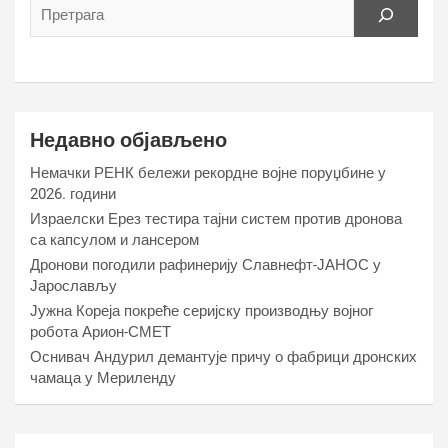
Недавно објављено
Немачки РЕНК бележи рекордне војне поруџбине у
2026. години
Израелски Ерез тестира тајни систем против дронова
са капсулом и лансером
Дронови погодили рафинерију Славнефт-ЈАНОС у
Јарослављу
Јужна Кореја покреће серијску производњу војног
робота Арион-СМЕТ
Оснивач Андурил демантује причу о фабрици дронских
чамаца у Мериленду