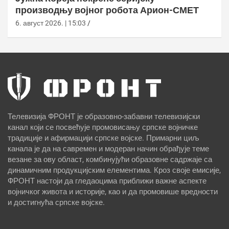
производњу војног робота Арион-СМЕТ
6. август 2026. | 15:03
Телевизија ФРОНТ је образовно-забавни телевизијски
канал који се посвећује промовисању српске војничке
традиције и афирмацији српске војске. Примарни циљ
канала је да на савремен и модеран начин обрађује теме
везане за ову област, комбинујући образовне садржаје са
динамичним продукцијским елементима. Кроз своје емисије,
ФРОНТ настоји да гледаоцима приближи важне аспекте
војничког живота и историје, као и да промовише вредности
и достигнућа српске војске.