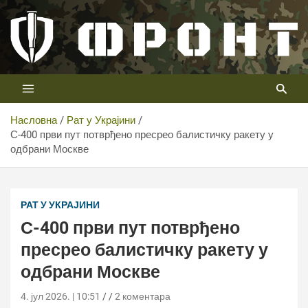
Скип
то
цонтент
Први војни канал у Србији
Телевизија ФРОНТ
Насловна
Рат у Украјини
С-400 први пут потврђено пресрео балистичку ракету у
одбрани Москве
С-400 први пут потврђено пресрео балистичку ракету у
одбрани Москве
РАТ У УКРАЈИНИ
С-400 први пут потврђено
пресрео балистичку ракету у
одбрани Москве
4. јул 2026. | 10:51
2 коментара