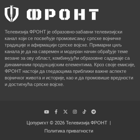
Телевизија ФРОНТ је образовно-забавни телевизијски
канал који се посвећује промовисању српске војничке
традиције и афирмацији српске војске. Примарни циљ
канала је да на савремен и модеран начин обрађује теме
везане за ову област, комбинујући образовне садржаје са
динамичним продукцијским елементима. Кроз своје емисије,
ФРОНТ настоји да гледаоцима приближи важне аспекте
војничког живота и историје, као и да промовише вредности
и достигнућа српске војске.
Цопyригхт © 2026
Телевизија ФРОНТ
Политика приватности