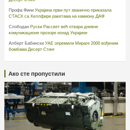
Профа Фини
Украјина први пут званично приказала
СТАСХ са Хеллфире ракетама на камиону ДАФ
Слободан
Руски Рассвет већ отвара дневне
комуникационе прозоре изнад Украјине
Алберт Бабински
УАЕ опремили Мираге 2000 вођеним
бомбама Десерт Стинг
Ако сте пропустили