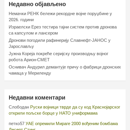
Недавно објављено
Немачки РЕНК бележи рекордне војне поруџбине у
2026. години
Израелски Ерез тестира тајни систем против дронова
са капсулом и лансером
Дронови погодили рафинерију Славнефт-ЈАНОС у
Јарослављу
Јужна Кореја покреће серијску производњу војног
робота Арион-СМЕТ
Оснивач Андурил демантује причу о фабрици дронских
чамаца у Мериленду
Недавни коментари
Слободан
Руски војници тврде да су код Краснојарског
открили пољске борце у НАТО униформама
петко57
УАЕ опремили Мираге 2000 вођеним бомбама
Десерт Стинг