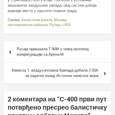
у стратешкој ПВО Русије. Посебно у условима
мешовитих ваздушних напада, овај систем добија
важније место у заштити главног града.
Ознаке:
балистичке ракете
,
Москва
,
противракетна одбрана
,
Русија
,
с-400
Кретање
Русија приказала Т-90М у новој оклопној
чланка
конфигурацији са Арена-М
Кинеска 1. ваздухопловна бригада добила Ј-20А
за задатке изнад Источног кинеског мора
2 коментара на “
С-400 први пут
потврђено пресрео балистичку