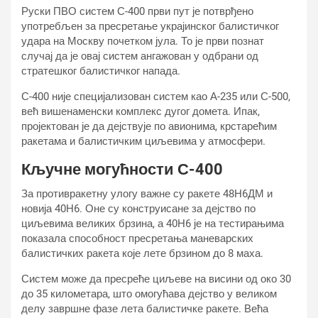
Руски ПВО систем С-400 први пут је потврђено
употребљен за пресретање украјинског балистичког
удара на Москву почетком јула. То је први познат
случај да је овај систем ангажован у одбрани од
стратешког балистичког напада.
С-400 није специјализован систем као А-235 или С-500,
већ вишенаменски комплекс дугог домета. Ипак,
пројектован је да дејствује по авионима, крстарећим
ракетама и балистичким циљевима у атмосфери.
Кључне могућности С-400
За противракетну улогу важне су ракете 48Н6ДМ и
новија 40Н6. Оне су конструисане за дејство по
циљевима великих брзина, а 40Н6 је на тестирањима
показала способност пресретања маневарских
балистичких ракета које лете брзином до 8 маха.
Систем може да пресреће циљеве на висини од око 30
до 35 километара, што омогућава дејство у великом
делу завршне фазе лета балистичке ракете. Већа