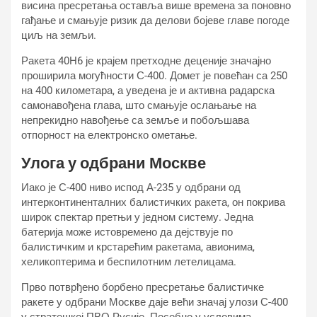
висина пресретања оставља више времена за поновно
гађање и смањује ризик да делови бојеве главе погоде
циљ на земљи.
Ракета 40Н6 је крајем претходне деценије значајно
проширила могућности С-400. Домет је повећан са 250
на 400 километара, а уведена је и активна радарска
самонавођена глава, што смањује ослањање на
непрекидно навођење са земље и побољшава
отпорност на електронско ометање.
Улога у одбрани Москве
Иако је С-400 ниво испод А-235 у одбрани од
интерконтиненталних балистичких ракета, он покрива
широк спектар претњи у једном систему. Једна
батерија може истовремено да дејствује по
балистичким и крстарећим ракетама, авионима,
хеликоптерима и беспилотним летелицама.
Прво потврђено борбено пресретање балистичке
ракете у одбрани Москве даје већи значај улози С-400