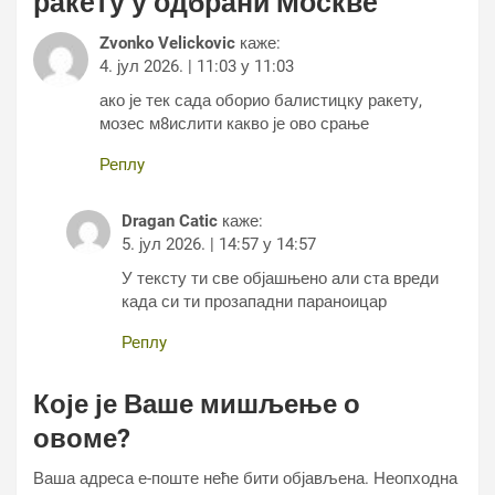
ракету у одбрани Москве
”
Zvonko Velickovic
каже:
4. јул 2026. | 11:03 у 11:03
ако је тек сада оборио балистицку ракету,
мозес м8ислити какво је ово срање
Реплy
Dragan Catic
каже:
5. јул 2026. | 14:57 у 14:57
У тексту ти све објашњено али ста вреди
када си ти прозападни параноицар
Реплy
Које је Ваше мишљење о
овоме?
Ваша адреса е-поште неће бити објављена.
Неопходна