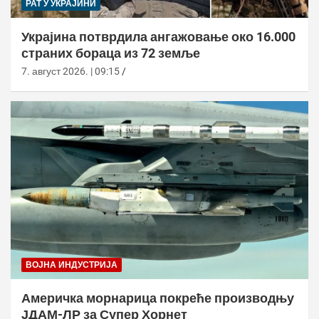
РАТ У УКРАЈИНИ
Украјина потврдила ангажовање око 16.000
страних бораца из 72 земље
7. август 2026. | 09:15
ВОЈНА ИНДУСТРИЈА
Америчка морнарица покреће производњу
ЈДАМ-ЛР за Супер Хорнет