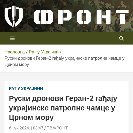
Скип
то
цонтент
Први војни канал у Србији
Телевизија ФРОНТ
Насловна
Рат у Украјини
Руски дронови Геран-2 гађају украјинске патролне чамце у
Црном мору
Руски дронови Геран-2 гађају украјинске патролне
чамце у Црном мору
РАТ У УКРАЈИНИ
Руски дронови Геран-2 гађају
украјинске патролне чамце у
Црном мору
6. јун 2026. | 08:47
ТВ ФРОНТ