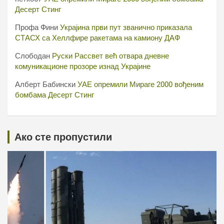
Десерт Стинг
Профа Фини
Украјина први пут званично приказала
СТАСХ са Хеллфире ракетама на камиону ДАФ
Слободан
Руски Рассвет већ отвара дневне
комуникационе прозоре изнад Украјине
Алберт Бабински
УАЕ опремили Мираге 2000 вођеним
бомбама Десерт Стинг
Ако сте пропустили