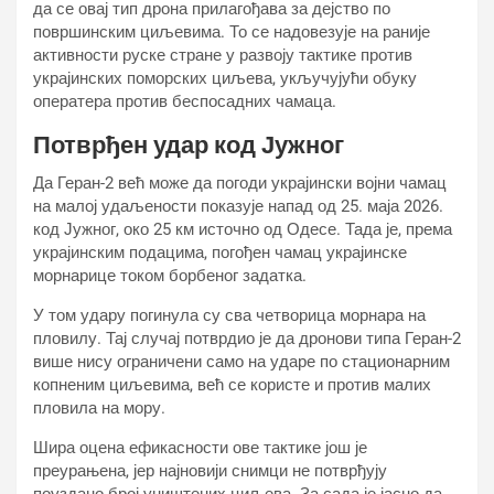
да се овај тип дрона прилагођава за дејство по
површинским циљевима. То се надовезује на раније
активности руске стране у развоју тактике против
украјинских поморских циљева, укључујући обуку
оператера против беспосадних чамаца.
Потврђен удар код Јужног
Да Геран-2 већ може да погоди украјински војни чамац
на малој удаљености показује напад од 25. маја 2026.
код Јужног, око 25 км источно од Одесе. Тада је, према
украјинским подацима, погођен чамац украјинске
морнарице током борбеног задатка.
У том удару погинула су сва четворица морнара на
пловилу. Тај случај потврдио је да дронови типа Геран-2
више нису ограничени само на ударе по стационарним
копненим циљевима, већ се користе и против малих
пловила на мору.
Шира оцена ефикасности ове тактике још је
преурањена, јер најновији снимци не потврђују