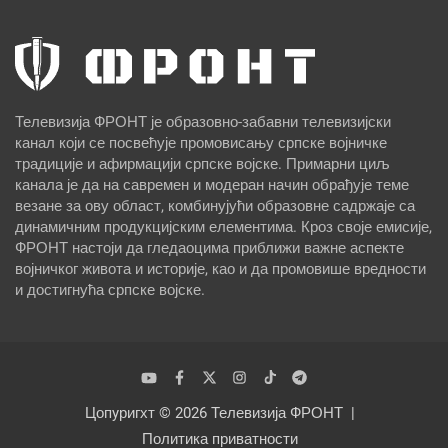
Телевизија ФРОНТ је образовно-забавни телевизијски
канал који се посвећује промовисању српске војничке
традиције и афирмацији српске војске. Примарни циљ
канала је да на савремен и модеран начин обрађује теме
везане за ову област, комбинујући образовне садржаје са
динамичним продукцијским елементима. Кроз своје емисије,
ФРОНТ настоји да гледаоцима приближи важне аспекте
војничког живота и историје, као и да промовише вредности
и достигнућа српске војске.
Цопyригхт © 2026
Телевизија ФРОНТ
Политика приватности