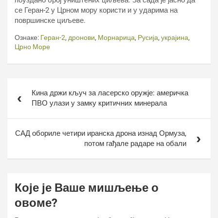
поуздано број уништених циљева. За сада је јасно да
се Геран-2 у Црном мору користи и у ударима на
површинске циљеве.
Ознаке:
Геран-2
,
дронови
,
Морнарица
,
Русија
,
украјина
,
Црно Море
Кретање
Кина држи кључ за ласерско оружје: америчка
чланка
ПВО улази у замку критичних минерала
САД обориле четири иранска дрона изнад Ормуза,
потом гађале радаре на обали
Које је Ваше мишљење о
овоме?