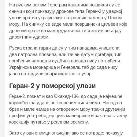
На руским војним Телеграм каналима појавили су се
снимци који приказују дронове типа Геран-2 у ударној
улози против украјинских патролних чамаца у Црном
мору. На снимку се виде мали површински циљеви које
дронови прате на малој удаљености и затим погађају
директним ударом.
Руска страна тврди да су у тим нападима уништена
два патролна пловила, али тачан датум догађаја, тип
погођених чамаца и судбина посада нису потврђени.
Украјинска морнарица и Генералштаб до сада нису
јавно потврдили овај конкретан случај.
Геран-2 у поморској улози
Геран-2, познат и као Схахед-136, до сада је најчешће
коришћен за ударе по копненим циљевима. Напад на
брзе и мале чамце на отвореном мору тражи другачији
профил употребе, јер циљ маневрише и захтева сталну
корекцију путање у реалном времену.
Зато су ови снимци значајни, ако се потврде: показују