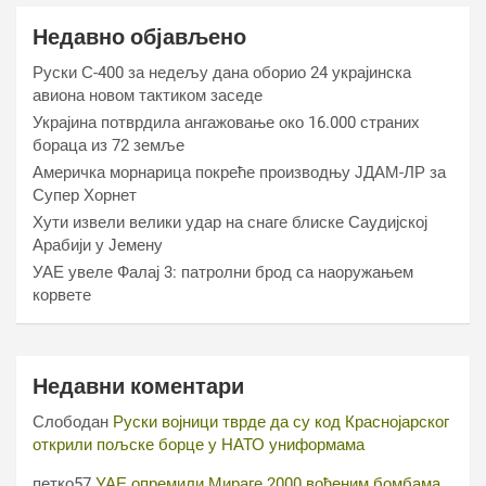
Недавно објављено
Руски С-400 за недељу дана оборио 24 украјинска
авиона новом тактиком заседе
Украјина потврдила ангажовање око 16.000 страних
бораца из 72 земље
Америчка морнарица покреће производњу ЈДАМ-ЛР за
Супер Хорнет
Хути извели велики удар на снаге блиске Саудијској
Арабији у Јемену
УАЕ увеле Фалај 3: патролни брод са наоружањем
корвете
Недавни коментари
Слободан
Руски војници тврде да су код Краснојарског
открили пољске борце у НАТО униформама
петко57
УАЕ опремили Мираге 2000 вођеним бомбама