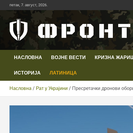
Скип
петак, 7. август, 2026.
то
цонтент
Први војни канал у Србији
Телевизија ФРОНТ
НАСЛОВНА
ВОЈНЕ ВЕСТИ
КРИЗНА ЖАРИ
ИСТОРИЈА
ЛАТИНИЦА
Насловна
Рат у Украјини
Пресретачки дронови обори