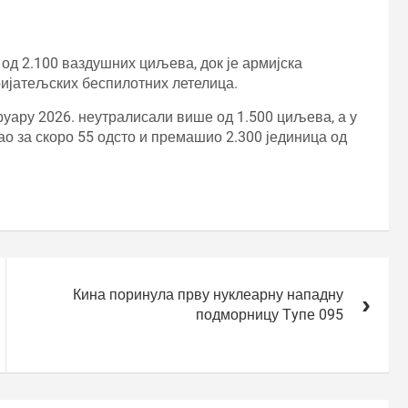
 од 2.100 ваздушних циљева, док је армијска
ријатељских беспилотних летелица.
руару 2026. неутралисали више од 1.500 циљева, а у
ао за скоро 55 одсто и премашио 2.300 јединица од
Кина поринула прву нуклеарну нападну
подморницу Тyпе 095