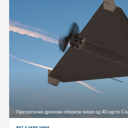
Пресретачки дронови оборили више од 40 одсто Сха
РАТ У УКРАЈИНИ