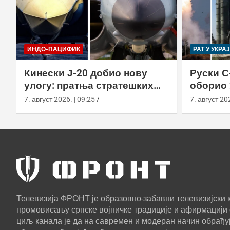
ИНДО-ПАЦИФИК
РАТ У УКРА
Кинески Ј-20 добио нову
Руски С
улогу: пратња стратешких
оборио 
бомбардера Х-6Н
новом т
7. август 2026. | 09:25
7. август 202
Телевизија ФРОНТ је образовно-забавни телевизијски к
промовисању српске војничке традиције и афирмацији 
циљ канала је да на савремен и модеран начин обрађуј