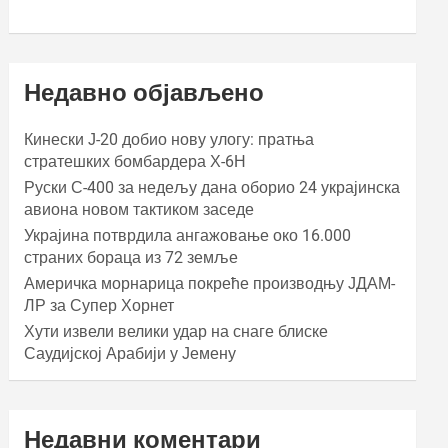
Недавно објављено
Кинески Ј-20 добио нову улогу: пратња
стратешких бомбардера Х-6Н
Руски С-400 за недељу дана оборио 24 украјинска
авиона новом тактиком заседе
Украјина потврдила ангажовање око 16.000
страних бораца из 72 земље
Америчка морнарица покреће производњу ЈДАМ-
ЛР за Супер Хорнет
Хути извели велики удар на снаге блиске
Саудијској Арабији у Јемену
Недавни коментари