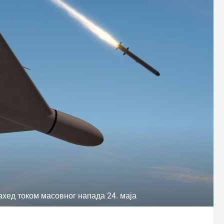
хед током масовног напада 24. маја