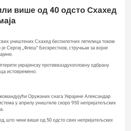
ли више од 40 одсто Схахед
маја
 свих уништених Схахед беспилотних летелица током
о је Сергиј „Флеш“ Бескрестнов, стручњак за војне
ајине.
птерети украјинску противваздухопловну одбрану
аца истовремено.
окомандујући Оружаних снага Украјине Александар
истема у априлу уништиле скоро 950 непријатељских
а.
хед, што чини више од 50 одсто свих непријатељских