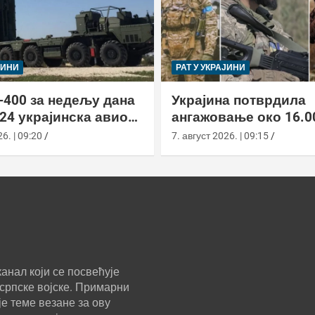
ЈИНИ
РАТ У УКРАЈИНИ
-400 за недељу дана
Украјина потврдила
24 украјинска авиона
ангажовање око 16.0
актиком заседе
страних бораца из 7
6. | 09:20
7. август 2026. | 09:15
анал који се посвећује
српске војске. Примарни
е теме везане за ову