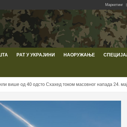
Маркетинг
ШТА
РАТ У УКРАЈИНИ
НАОРУЖАЊЕ
СПЕЦИЈА
ли више од 40 одсто Схахед током масовног напада 24. ма