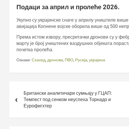
Подаци за април и пролеће 2026.
Укупно су украјинске снаге у априлу уништиле више
авијација Копнене војске оборила више од 500 неп
Према истом извору, пресретачки дронови су у феб
марту је број уништених ваздушних објеката пораст
почетка пролећа.
Ознаке:
Схахед
,
дронови
,
ПВО
,
Русија
,
украјина
Кретање
чланка
Британски аналитичари сумњају у ГЦАП:
Темпест под сенком неуспеха Торнадо и
Еурофигхтер