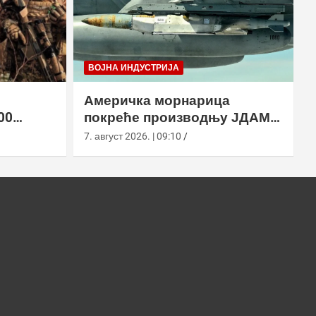
ВОЈНА ИНДУСТРИЈА
Америчка морнарица
00
покреће производњу ЈДАМ-
2 земље
ЛР за Супер Хорнет
7. август 2026. | 09:10