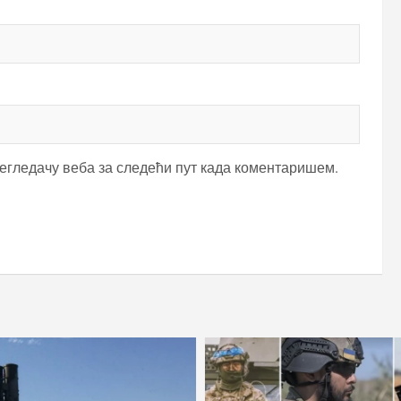
регледачу веба за следећи пут када коментаришем.