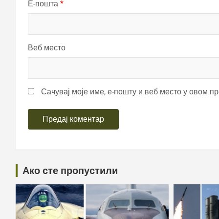
Е-пошта
*
Веб место
Сачувај моје име, е-пошту и веб место у овом п
Ако сте пропустили