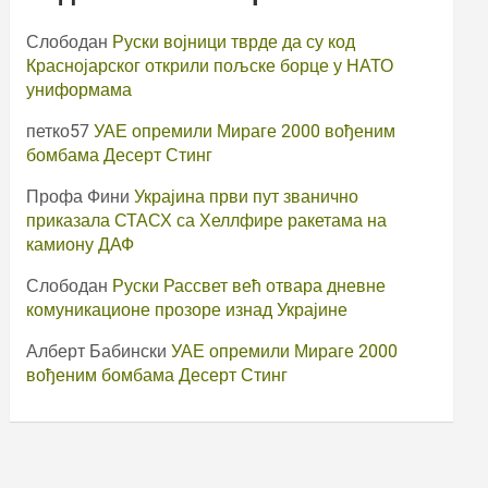
Слободан
Руски војници тврде да су код
Краснојарског открили пољске борце у НАТО
униформама
петко57
УАЕ опремили Мираге 2000 вођеним
бомбама Десерт Стинг
Профа Фини
Украјина први пут званично
приказала СТАСХ са Хеллфире ракетама на
камиону ДАФ
Слободан
Руски Рассвет већ отвара дневне
комуникационе прозоре изнад Украјине
Алберт Бабински
УАЕ опремили Мираге 2000
вођеним бомбама Десерт Стинг