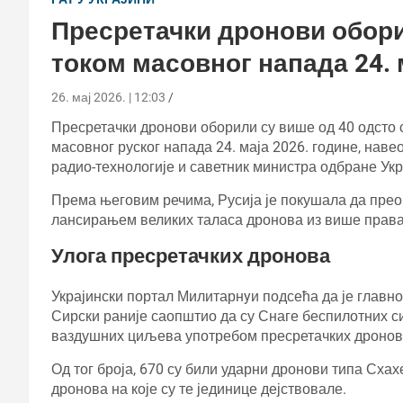
Пресретачки дронови обори
током масовног напада 24. 
26. мај 2026. | 12:03
Пресретачки дронови оборили су више од 40 одсто
масовног руског напада 24. маја 2026. године, наве
радио-технологије и саветник министра одбране Укр
Према његовим речима, Русија је покушала да прео
лансирањем великих таласа дронова из више прав
Улога пресретачких дронова
Украјински портал Милитарнyи подсећа да је главн
Сирски раније саопштио да су Снаге беспилотних с
ваздушних циљева употребом пресретачких дронов
Од тог броја, 670 су били ударни дронови типа Сха
дронова на које су те јединице дејствовале.