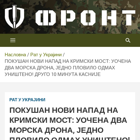
Скип
то
цонтент
Први војни канал у Србији
Телевизија ФРОНТ
Насловна
Рат у Украјини
ПОКУШАН НОВИ НАПАД НА КРИМСКИ МОСТ: УОЧЕНА
ДВА МОРСКА ДРОНА, ЈЕДНО ПЛОВИЛО ОДМАХ
УНИШТЕНО! ДРУГО 10 МИНУТА КАСНИЈЕ
РАТ У УКРАЈИНИ
ПОКУШАН НОВИ НАПАД НА
КРИМСКИ МОСТ: УОЧЕНА ДВА
МОРСКА ДРОНА, ЈЕДНО