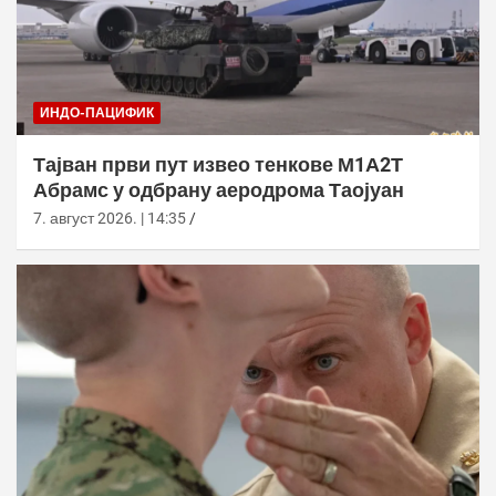
ИНДО-ПАЦИФИК
Тајван први пут извео тенкове М1А2Т
Абрамс у одбрану аеродрома Таојуан
7. август 2026. | 14:35