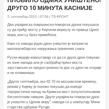
ПЛОВИЛО ОДМАХ УНИШТЕНО!
ДРУГО 10 МИНУТА КАСНИЈЕ
2. септембар 2023. | 07:06
ТВ ФРОНТ
Два украјинска површинско-поморска дрона покушала
су да приђу мосту у Керчком мореузу из правца Црног
мора, али су брзо примећена.
Како се наводи један дрон уништен је ватром из
малокалибарског наоружања граничних снага.
Руски медији извештавају се да се други дрон повукао
из зоне напада али је саобраћај преко моста
заустављен из предострожности док се дрон не открије
и не елиминише.
„Другог септембра, око 02.10 по московском времену,
режим у Кијеву је поново покушао да изведе
терористички напад на Кримски мост полупотопљивим
беспилотним чамцем. Други украјински поморски дрон
је уништен у Црном мору“, наводи се у извештају Мини
старства одбране Русије.