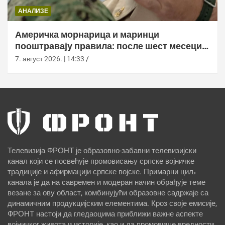
АНАЛИЗЕ
Америчка морнарица и маринци
пооштравају правила: после шест месеци
дозволе за браду следи службено
7. август 2026. | 14:33
саветовање
Телевизија ФРОНТ је образовно-забавни телевизијски
канал који се посвећује промовисању српске војничке
традиције и афирмацији српске војске. Примарни циљ
канала је да на савремен и модеран начин обрађује теме
везане за ову област, комбинујући образовне садржаје са
динамичним продукцијским елементима. Кроз своје емисије,
ФРОНТ настоји да гледаоцима приближи важне аспекте
војничког живота и историје, као и да промовише вредности