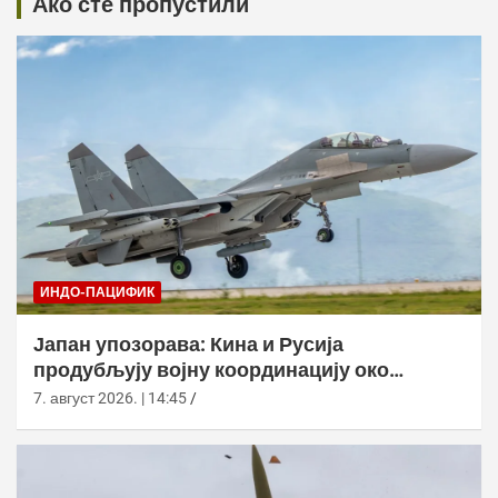
Ако сте пропустили
ИНДО-ПАЦИФИК
Јапан упозорава: Кина и Русија
продубљују војну координацију око
јапанских обала
7. август 2026. | 14:45