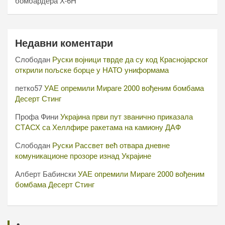
бомбардера Х-6Н
Недавни коментари
Слободан
Руски војници тврде да су код Краснојарског
открили пољске борце у НАТО униформама
петко57
УАЕ опремили Мираге 2000 вођеним бомбама
Десерт Стинг
Профа Фини
Украјина први пут званично приказала
СТАСХ са Хеллфире ракетама на камиону ДАФ
Слободан
Руски Рассвет већ отвара дневне
комуникационе прозоре изнад Украјине
Алберт Бабински
УАЕ опремили Мираге 2000 вођеним
бомбама Десерт Стинг