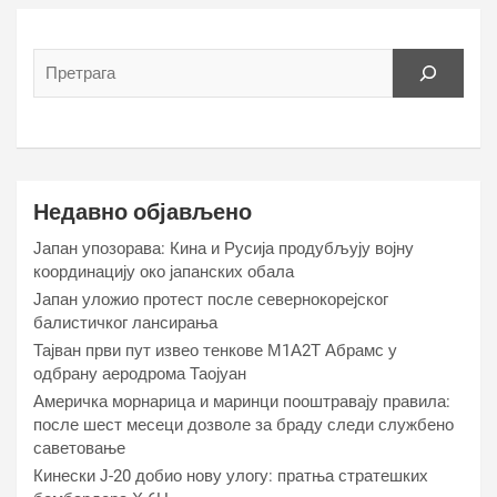
Недавно објављено
Јапан упозорава: Кина и Русија продубљују војну
координацију око јапанских обала
Јапан уложио протест после севернокорејског
балистичког лансирања
Тајван први пут извео тенкове М1А2Т Абрамс у
одбрану аеродрома Таојуан
Америчка морнарица и маринци пооштравају правила:
после шест месеци дозволе за браду следи службено
саветовање
Кинески Ј-20 добио нову улогу: пратња стратешких