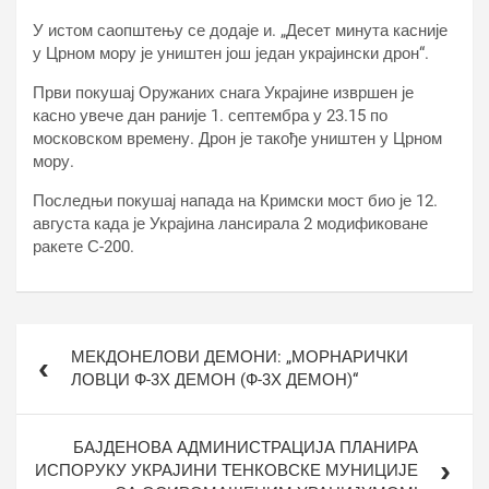
У истом саопштењу се додаје и. „Десет минута касније
у Црном мору је уништен још један украјински дрон“.
Први покушај Оружаних снага Украјине извршен је
касно увече дан раније 1. септембра у 23.15 по
московском времену. Дрон је такође уништен у Црном
мору.
Последњи покушај напада на Кримски мост био је 12.
августа када је Украјина лансирала 2 модификоване
ракете С-200.
Кретање
МЕКДОНЕЛОВИ ДЕМОНИ: „МОРНАРИЧКИ
чланка
ЛОВЦИ Ф-3Х ДЕМОН (Ф-3Х ДЕМОН)“
БАЈДЕНОВА АДМИНИСТРАЦИЈА ПЛАНИРА
ИСПОРУКУ УКРАЈИНИ ТЕНКОВСКЕ МУНИЦИЈЕ