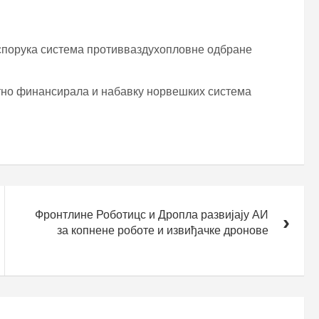
спорука система противваздухопловне одбране
тно финансирала и набавку норвешких система
Фронтлине Роботицс и Дропла развијају АИ
за копнене роботе и извиђачке дронове