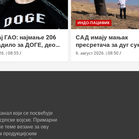
ИНДО-ПАЦИФИК
ј ГАО: најмање 206
САД имају мањак
дило за ДОГЕ, део
пресретача за дуг су
а ускратио податке
Кином
6. | 08:55
6. август 2026. | 08:50
анал који се посвећује
српске војске. Примарни
е теме везане за ову
м продукцијским