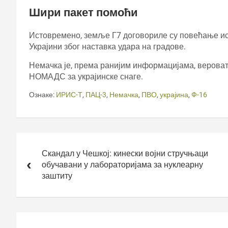
Шири пакет помоћи
Истовремено, земље Г7 договориле су повећање и
Украјини због наставка удара на градове.
Немачка је, према ранијим информацијама, верова
НОМАДС за украјинске снаге.
Ознаке:
ИРИС-Т
,
ПАЦ-3
,
Немачка
,
ПВО
,
украјина
,
Ф-16
Кретање
чланка
Скандал у Чешкој: кинески војни стручњаци
обучавани у лабораторијама за нуклеарну
заштиту