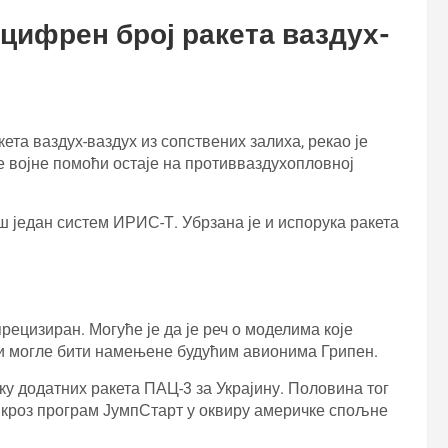
цифрен број ракета ваздух-
ета ваздух-ваздух из сопствених залиха, рекао је
 војне помоћи остаје на противваздухопловној
ош један систем ИРИС-Т. Убрзана је и испорука ракета
прецизиран. Могуће је да је реч о моделима које
е би могле бити намењене будућим авионима Грипен.
у додатних ракета ПАЦ-3 за Украјину. Половина тог
 кроз програм ЈумпСтарт у оквиру америчке спољне