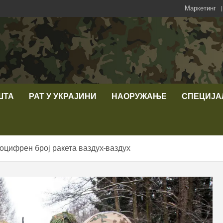
Маркетинг
ШТА
РАТ У УКРАЈИНИ
НАОРУЖАЊЕ
СПЕЦИЈА
цифрен број ракета ваздух-ваздух