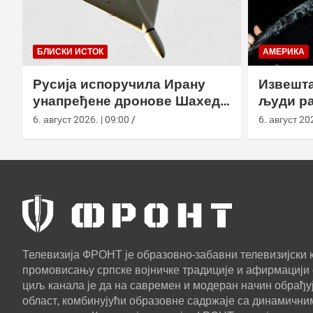
БЛИСКИ ИСТОК
АМЕРИКА
Русија испоручила Ирану
Извешта
унапређене дронове Шахед
људи ра
усред удара на америчке
агенциј
6. август 2026. | 09:00
6. август 202
базе
Телевизија ФРОНТ је образовно-забавни телевизијски к
промовисању српске војничке традиције и афирмацији 
циљ канала је да на савремен и модеран начин обрађуј
област, комбинујући образовне садржаје са динамични