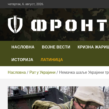
Скип
четвртак, 6. август, 2026.
то
цонтент
Први војни канал у Србији
Телевизија ФРОНТ
НАСЛОВНА
ВОЈНЕ ВЕСТИ
КРИЗНА ЖАРИ
ИСТОРИЈА
ЛАТИНИЦА
Насловна
Рат у Украјини
Немачка шаље Украјини тро