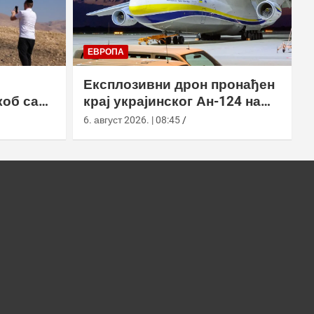
ЕВРОПА
Експлозивни дрон пронађен
коб са
крај украјинског Ан-124 на
аеродрому у Лајпцигу
6. август 2026. | 08:45