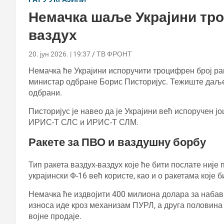
Немачка шаље Украјини тро
ваздух
20. јун 2026. | 19:37
ТВ ФРОНТ
Немачка ће Украјини испоручити троцифрен број рак
министар одбране Борис Писторијус. Тежиште даље
одбрани.
Писторијус је навео да је Украјини већ испоручен ј
ИРИС-Т СЛС и ИРИС-Т СЛМ.
Ракете за ПВО и ваздушну борбу
Тип ракета ваздух-ваздух које ће бити послате није 
украјински Ф-16 већ користе, као и о ракетама кој
Немачка ће издвојити 400 милиона долара за набавк
износа иде кроз механизам ПУРЛ, а друга половина
војне продаје.