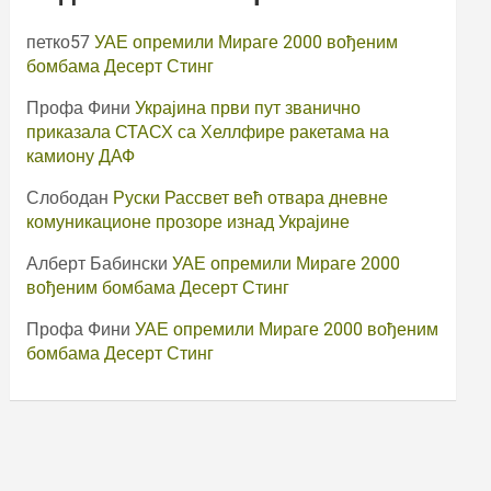
петко57
УАЕ опремили Мираге 2000 вођеним
бомбама Десерт Стинг
Профа Фини
Украјина први пут званично
приказала СТАСХ са Хеллфире ракетама на
камиону ДАФ
Слободан
Руски Рассвет већ отвара дневне
комуникационе прозоре изнад Украјине
Алберт Бабински
УАЕ опремили Мираге 2000
вођеним бомбама Десерт Стинг
Профа Фини
УАЕ опремили Мираге 2000 вођеним
бомбама Десерт Стинг