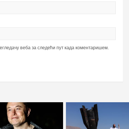
регледачу веба за следећи пут када коментаришем.