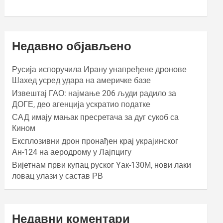
Недавно објављено
Русија испоручила Ирану унапређене дронове
Шахед усред удара на америчке базе
Извештај ГАО: најмање 206 људи радило за
ДОГЕ, део агенција ускратио податке
САД имају мањак пресретача за дуг сукоб са
Кином
Експлозивни дрон пронађен крај украјинског
Ан-124 на аеродрому у Лајпцигу
Вијетнам први купац руског Yак-130М, нови лаки
ловац улази у састав РВ
Недавни коментари