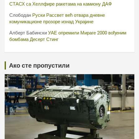
СТАСХ са Хеллфире ракетама на камиону ДАФ
Слободан
Руски Рассвет већ отвара дневне
комуникационе прозоре изнад Украјине
Алберт Бабински
УАЕ опремили Мираге 2000 вођеним
бомбама Десерт Стинг
Ако сте пропустили