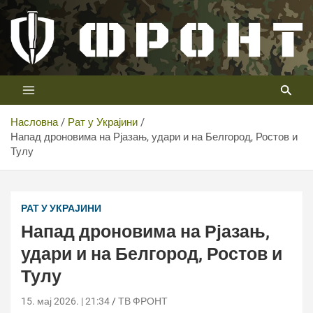
Скип
то
цонтент
Први војни канал у Србији
Телевизија ФРОНТ
Насловна
Рат у Украјини
Напад дроновима на Рјазањ, удари и на Белгород, Ростов и
Тулу
Alexander Reka/TASS
РАТ У УКРАЈИНИ
Напад дроновима на Рјазањ,
удари и на Белгород, Ростов и
Тулу
15. мај 2026. | 21:34
ТВ ФРОНТ