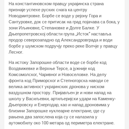
На константиновском правцу украјинска страна
признаје успехе руских снага ка центру
Новодмитровке. Борбе се воде у рејону Гора и
Сантуровке, док се притисак на град појачава са бока, у
зони Иљиновке, Степановке и Долге Балке. У
Дњепропетровској области група „Исток“ наставља
продор северозападно од Александровграда и води
борбе у шумском подручју преко реке Волчје у правцу
Лесног.
На истоку Запорошке области воде се борбе код
Воздвижевке и Верхње Терсе, а јужније код
Комсомолског, Чаривног и Новоселовке. На делу
фронта код Приморског и Степногорска наводи се
велика активност украјинских дронова у ниском
ваздушном простору. Пријављен је и нови напад на
школу у Васиљевки, артиљеријски удари на Каменку-
Дњепровску и Енергодар, као и напад дроновима у
близини Запорошке нуклеарне електране, где су
рањена два запослена која су се налазила у
аутомобилу око 100 метара од периметра електране.