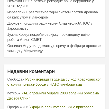
Немачки РЕНК бележи рекордне војне поруџбине у
2026. години
Израелски Ерез тестира тајни систем против дронова
са капсулом и лансером
Дронови погодили рафинерију Славнефт-ЈАНОС у
Јарослављу
Јужна Кореја покреће серијску производњу војног
робота Арион-СМЕТ
Оснивач Андурил демантује причу о фабрици дронских
чамаца у Мериленду
Недавни коментари
Слободан
Руски војници тврде да су код Краснојарског
открили пољске борце у НАТО униформама
петко57
УАЕ опремили Мираге 2000 вођеним бомбама
Десерт Стинг
Профа Фини
Украјина први пут званично приказала