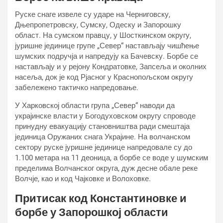
Руске снаге извеле су ударе на Черниговску,
Дњепропетровску, Сумску, Одеску и Запорошку
област. На сумском правцу, у Шосткинском округу,
јуришне јединице групе „Север“ настављају чишћење
шумских подручја и напредују ка Бачевску. Борбе се
настављају и у рејону Кондратовке, Запсеља и околних
насеља, док је код Рјасног у Краснопољском округу
забележено тактичко напредовање.
У Харковској области група „Север“ наводи да
украјинске власти у Богодуховском округу спроводе
принудну евакуацију становништва ради смештаја
јединица Оружаних снага Украјине. На волчанском
сектору руске јуришне јединице напредовале су до
1.100 метара на 11 деоница, а борбе се воде у шумским
пределима Волчанског округа, дуж десне обале реке
Волчје, као и код Чајковке и Волоховке.
Притисак код Константиновке и
борбе у Запорошкој области