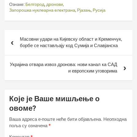
Ознаке:
Белгород
,
дронови
,
Запорошка нуклеарна електрана
,
Рјазањ
,
Русија
Кретање
Масовни удари на Кијевску област и Кременчук,
чланка
борбе се настављају код Сумија и Славјанска
Украјина отвара извоз дронова: нови канал ка САД
и европским уговорима
Које је Ваше мишљење о
овоме?
Ваша адреса е-поште неће бити објављена.
Неопходна
поља су означена
*