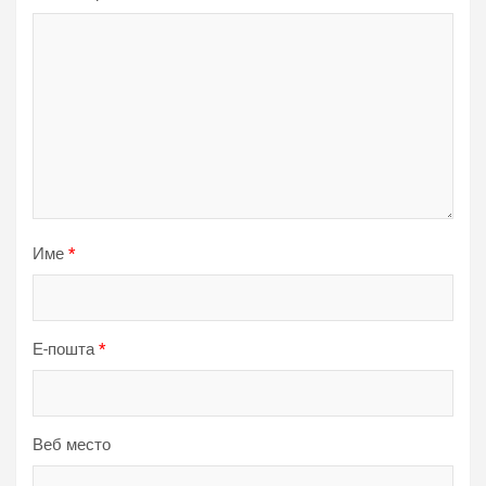
Име
*
Е-пошта
*
Веб место