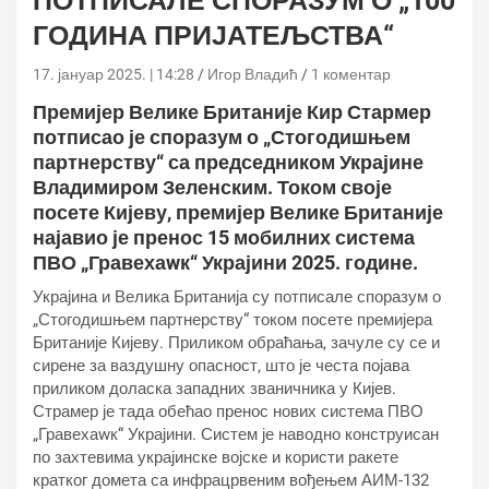
ПОТПИСАЛЕ СПОРАЗУМ О „100
ГОДИНА ПРИЈАТЕЉСТВА“
17. јануар 2025. | 14:28
Игор Владић
1 коментар
Премијер Велике Британије Кир Стармер
потписао је споразум о „Стогодишњем
партнерству“ са председником Украјине
Владимиром Зеленским. Током своје
посете Кијеву, премијер Велике Британије
најавио је пренос 15 мобилних система
ПВО „Гравехаwк“ Украјини 2025. године.
Украјина и Велика Британија су потписале споразум о
„Стогодишњем партнерству“ током посете премијера
Британије Кијеву. Приликом обраћања, зачуле су се и
сирене за ваздушну опасност, што је честа појава
приликом доласка западних званичника у Кијев.
Страмер је тада обећао пренос нових система ПВО
„Гравехаwк“ Украјини. Систем је наводно конструисан
по захтевима украјинске војске и користи ракете
кратког домета са инфрацрвеним вођењем АИМ-132