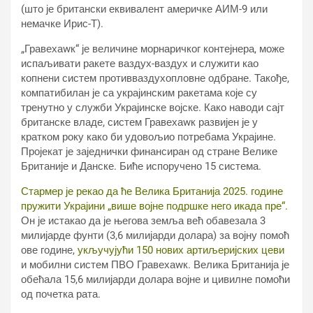
(што је британски еквивалент америчке АИМ-9 или
немачке Ирис-Т).
„Гравехаwк“ је величине морнаричког контејнера, може
испаљивати ракете ваздух-ваздух и служити као
копнени систем противваздухопловне одбране. Такође,
компатибилан је са украјинским ракетама које су
тренутно у служби Украјинске војске. Како наводи сајт
британске владе, систем Гравехаwк развијен је у
кратком року како би удовољио потребама Украјине.
Пројекат је заједнички финансиран од стране Велике
Британије и Данске. Биће испоручено 15 система.
Стармер је рекао да ће Велика Британија 2025. године
пружити Украјини „више војне подршке него икада пре“.
Он је истакао да је његова земља већ обавезала 3
милијарде фунти (3,6 милијарди долара) за војну помоћ
ове године,
укључујући 150 нових артиљеријских цеви
и мобилни систем ПВО Гравехаwк. Велика Британија је
обећала 15,6 милијарди долара војне и цивилне помоћи
од почетка рата.