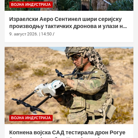
ВОЈНА ИНДУСТРИЈА
Израелски Аеро Сентинел шири серијску
производњу тактичких дронова и улази на
нова тржишта
9. август 2026. | 14:50
ВОЈНА ИНДУСТРИЈА
Копнена војска САД тестирала дрон Рогуе