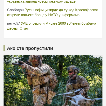
украјинска авиона новом тактиком заседе
Слободан
Руски војници тврде да су код Краснојарског
открили пољске борце у НАТО униформама
петко57
УАЕ опремили Мираге 2000 вођеним бомбама
Десерт Стинг
Ако сте пропустили