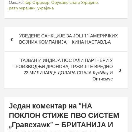
Ознаке:
Кир Страмер
,
Оружане снаге Украјине
,
рат у украјини
,
украјина
Кретање
УВЕДЕНЕ САНКЦИЈЕ ЗА ЈОШ 11 АМЕРИЧКИХ
чланка
ВОЈНИХ КОМПАНИЈА – КИНА НАСТАВЉА
ТАЈВАН И ИНДИЈА ПОСТАЛИ ПАРТНЕРИ У
ПРОИЗВОДЊИ ДРОНОВА, ТРЖИШТЕ ВРЕДНО
23 МИЛИЈАРДЕ ДОЛАРА СПАЈА КунWаy И
Оптиемус
Један коментар на “
НА
ПОКЛОН СТИЖЕ ПВО СИСТЕМ
„Гравехаwк“ – БРИТАНИЈА И