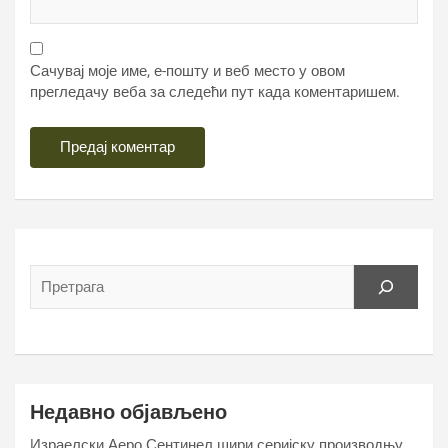
Сачувај моје име, е-пошту и веб место у овом
прегледачу веба за следећи пут када коментаришем.
Недавно објављено
Израелски Аеро Сентинел шири серијску производњу