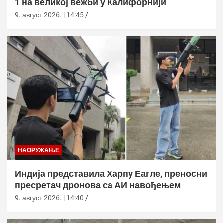
1 на великој вежби у Калифорнији
9. август 2026. | 14:45
НАОРУЖАЊЕ
Индија представила Харпy Еагле, преносни
пресретач дронова са АИ навођењем
9. август 2026. | 14:40