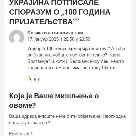
УКРАЈИНА ПОТПИСАЛЕ
СПОРАЗУМ О „100 ГОДИНА
ПРИЈАТЕЉСТВА“
”
Логика и антилогика
каже:
17. јануар 2025. | 20:50 у 20:50
Уговор о 100 годишњем пријатељству!? А хоће
ли Украјина уобште постојати толико? Чак и
Британија? Шкоти и Велшани нису баш нешто
задовољни са Енглезима, поготову Шкоти.
Реплy
Које је Ваше мишљење о
овоме?
Ваша адреса е-поште неће бити објављена.
Неопходна
поља су означена
*
Коментар
*