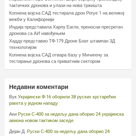
тактичких дронова и улази на нова тржишта
Копнена војска САД тестирала дрон Рогуе 1 на великој
вежби у Калифорнији
Индија представила Харпy Еагле, преносни пресретач
дронова са АИ навођењем
Хаддy представио ТФ-179 Дроне Боат штампан 3Д
технологијом
Копнена војска САД отвара базу у Мичигену за
тестирање дронова са приватним сектором
Недавни коментари
Вук
Украјински Ф-16 оборили 38 руских крстарећих
ракета у једном нападу
Аки
Руски С-400 за недељу дана оборио 24 украјинска
авиона новом тактиком заседе
Дејан Д.
Руски С-400 за недељу дана оборио 24