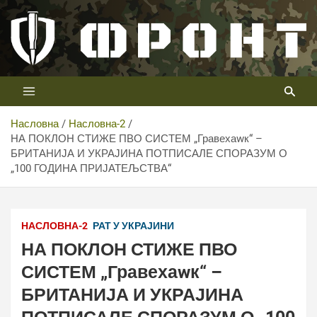
Скип
то
цонтент
Први војни канал у Србији
Телевизија ФРОНТ
Насловна
Насловна-2
НА ПОКЛОН СТИЖЕ ПВО СИСТЕМ „Гравехаwк“ –
БРИТАНИЈА И УКРАЈИНА ПОТПИСАЛЕ СПОРАЗУМ О
„100 ГОДИНА ПРИЈАТЕЉСТВА“
НАСЛОВНА-2
РАТ У УКРАЈИНИ
НА ПОКЛОН СТИЖЕ ПВО
СИСТЕМ „Гравехаwк“ –
БРИТАНИЈА И УКРАЈИНА