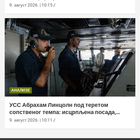
9. август 2026. | 10:15
АНАЛИЗЕ
УСС Абрахам Линцолн под теретом
сопственог темпа: исцрпљена посада,
проблеми са снабдевањем и пад морала
9. август 2026. | 10:11