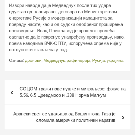
Извори наводе да је Медведчук после тих удара
одустао од планираног договора са Министарством
енергетике Русије о модернизацији капацитета за
прераду нафте, као и од судски одобреног проширења
производње. Ипак, Први завод је прошлог пролећа
саопштио да је покренуо унапређену производњу, иако,
према наводима ВЧК-ОГПУ, испоручена опрема није у
потпуности стављена у рад.
Ознаке:
дронови
,
Медведчук
,
рафинерија
,
Русија
,
украјина
Кретање
СОЦОМ тражи нове пушке и митраљезе: фокус на
чланка
5.56, 6.5 Цреедмоор и .338 Норма Магнум
Арапски свет се удаљава од Вашингтона: Газа је
сломила амерички политички наратив