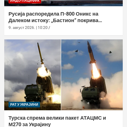
ИНДО-ПАЦИФИК
Русија распоредила П-800 Оникс на
Далеком истоку: „Бастион“ покрива
Куриле, Камчатку и Чукотку
9. август 2026. | 10:20
РАТ У УКРАЈИНИ
Турска спрема велики пакет АТАЦМС и
М270 за Украјину