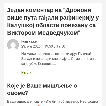
Један коментар на “
Дронови
више пута гађали рафинерију у
Калушкој области повезану са
Виктором Медведчуком
”
Ivan
каже:
23. мај 2026. | 19:50 у 19:50
Ни мање ни више …. школски друг Путина!
Западни новинари све знају…. Само се не зна
ко је убио Кенедија….
Реплy
Које је Ваше мишљење о
овоме?
Ваша адреса е-поште неће бити објављена.
Неопходна