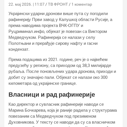
22. мај 2026. | 11:07
ТВ ФРОНТ
1 коментар
Украјински ударни дронови више пута су погодили
рафинерију Први завод у Калушкој области Русије, а
према наводима пројекта ВЧК-ОГПУ и
Руцриминал.инфо, објекат је повезан са Виктором
Медведчуком. Рафинерија се налази у селу
Полотњани и прерађује сирову нафту и гасни
кондензат.
Према подацима из 2021. године, реч је о највећем
предузећу у региону, са приходом од 38,3 милијарде
рубаља. После поновљених удара дронова, приходи и
добит су значајно пали. Објекат се налази око 300
километара од украјинске границе.
Власници и рад рафинерије
Као директор и сувласник рафинерије наводи се
Марина Бочкарева, која је раније радила у структурама
повезаним са Медведчуком под презименом
Духовникова. У тексту се наводи да су са власничком