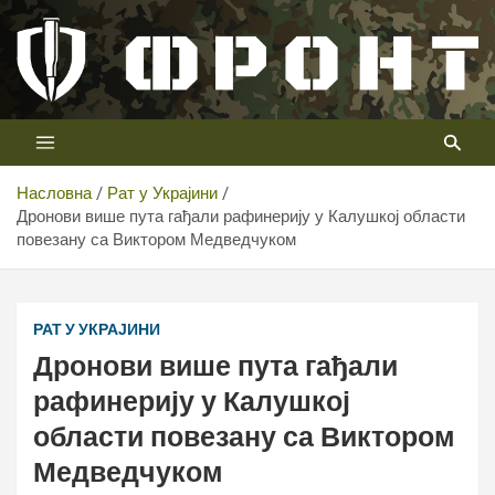
Скип
то
цонтент
Први војни канал у Србији
Телевизија ФРОНТ
Насловна
Рат у Украјини
Дронови више пута гађали рафинерију у Калушкој области
повезану са Виктором Медведчуком
РАТ У УКРАЈИНИ
Дронови више пута гађали
рафинерију у Калушкој
области повезану са Виктором
Медведчуком