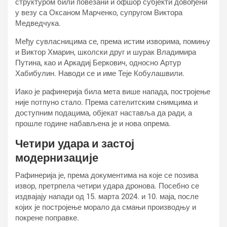
структуром били повезани и офшор субјекти довођени
у везу са Оксаном Марченко, супругом Виктора
Медведчука.
Међу сувласницима се, према истим изворима, помињу
и Виктор Хмарин, школски друг и шурак Владимира
Путина, као и Аркадиј Беркович, односно Артур
Хабибулин. Наводи се и име Теје Кобулашвили.
Иако је рафинерија била мета више напада, постројење
није потпуно стало. Према сателитским снимцима и
доступним подацима, објекат наставља да ради, а
прошле године набављена је и нова опрема.
Четири удара и застој
модернизације
Рафинерија је, према документима на које се позива
извор, претрпела четири удара дронова. Посебно се
издвајају напади од 15. марта 2024. и 10. маја, после
којих је постројење морало да смањи производњу и
покрене поправке.