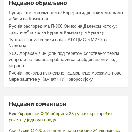
Недавно објављено
Русија штити подморнице Бореј антидронским мрежама
у бази на Камчатки
Русија распоредила П-800 Оникс на Далеком истоку:
„Бастион“ покрива Куриле, Камчатку и Чукотку
Турска спрема велики пакет АТАЦМС и М270 за
Украјину
УСС Абрахам Линцолн под теретом сопственог темпа:
исцрпљена посада, проблеми са снабдевањем и пад
морала
Русија прекрива нуклеарне подморнице мрежама: нове
мере заштите у Камчатки и Новоросијску
Недавни коментари
Вук
Украјински Ф-16 оборили 38 руских крстарећих
ракета у једном нападу
Аки
Руски С-400 за недељу дана оборио 24 украјинска