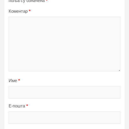
поља су означена
*
Коментар
*
Име
*
Е-пошта
*