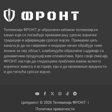
Телевизија ФРОНТ је образовно-забавни телевизијски
канал који се посвећује промовисању српске војничке
традиције и афирмацији српске војске. Примарни циљ
канала је да на савремен и модеран начин обрађује теме
везане за ову област, комбинујући образовне садржаје са
динамичним продукцијским елементима. Кроз своје емисије,
ФРОНТ настоји да гледаоцима приближи важне аспекте
војничког живота и историје, као и да промовише вредности
и достигнућа српске војске.
Цопyригхт © 2026
Телевизија ФРОНТ
Политика приватности