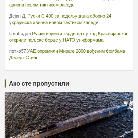
авиона новом тактиком заседе
Дејан Д.
Руски С-400 за недељу дана оборио 24
украјинска авиона новом тактиком заседе
Слободан
Руски војници тврде да су код Краснојарског
открили пољске борце у НАТО униформама
петко57
УАЕ опремили Мираге 2000 вођеним бомбама
Десерт Стинг
Ако сте пропустили