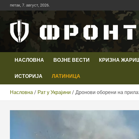
Скип
петак, 7. август, 2026.
то
цонтент
Први војни канал у Србији
Телевизија ФРОНТ
НАСЛОВНА
ВОЈНЕ ВЕСТИ
КРИЗНА ЖАРИ
ИСТОРИЈА
ЛАТИНИЦА
Насловна
Рат у Украјини
Дронови оборени на прила