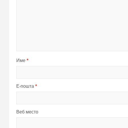
Име
*
Е-пошта
*
Веб место