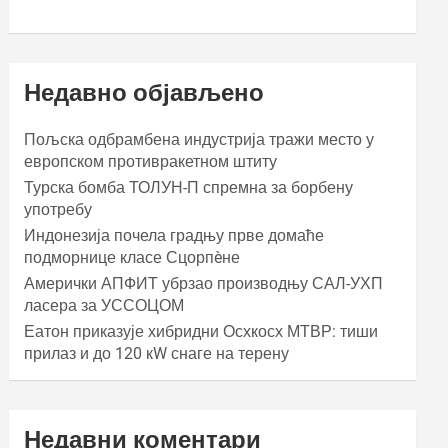
Недавно објављено
Пољска одбрамбена индустрија тражи место у
европском противракетном штиту
Турска бомба ТОЛУН-П спремна за борбену
употребу
Индонезија почела градњу прве домаће
подморнице класе Сцорпèне
Амерички АПФИТ убрзао производњу САЛ-УХП
ласера за УССОЦОМ
Еатон приказује хибридни Осхкосх МТВР: тиши
прилаз и до 120 кW снаге на терену
Недавни коментари