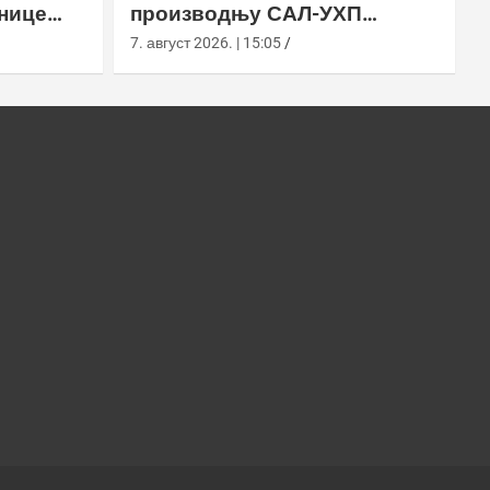
нице
производњу САЛ-УХП
ласера за УССОЦОМ
7. август 2026. | 15:05