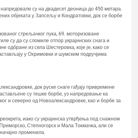
 напредовале су на двадесет деоница до 450 метара.
х објеката у Запсељу и Кондратовки, док се борбе
зованог стрељачког пука, 69. моторизоване
иле су да су сломиле отпор украјинских снага и
е одбране из села Шестеровка, које је, како се
настављају у Охримовки и шумским подручјима
Александровке, док руске снаге гађају привремене
астављене су тешке борбе, уз напредовање ка
ог и северно од Новоалександровке, као и борбе за
преокрета, иако су украјинска утврђења под снажном
Приморско, Степногорск и Мала Токмачка, али се
значајно променила.