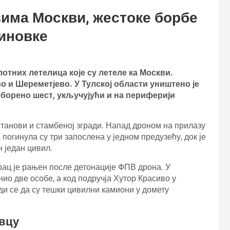
има Москви, жестоке борбе
иновке
тних летелица које су летеле ка Москви.
 и Шереметјево. У Тулској области уништено је
 оборено шест, укључујући и на периферији
установи и стамбеној згради. Напад дроном на прилазу
, погинула су три запослена у једном предузећу, док је
 један цивил.
рац је рањен после детонације ФПВ дрона. У
ио две особе, а код подручја Хутор Красиво у
ди се да су тешки цивилни камиони у домету
авцу