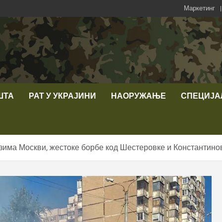
Маркетинг
ШТА
РАТ У УКРАЈИНИ
НАОРУЖАЊЕ
СПЕЦИЈА
зима Москви, жестоке борбе код Шестеровке и Константино