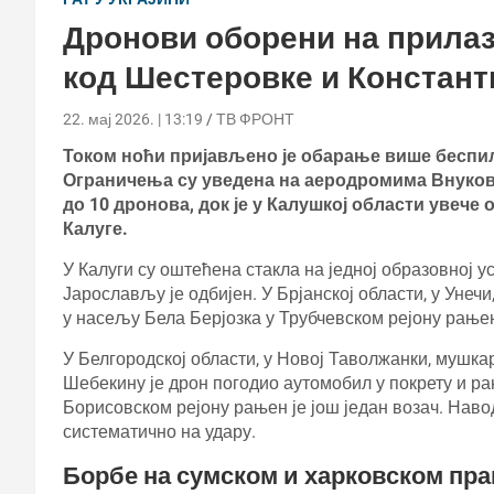
Дронови оборени на прилаз
код Шестеровке и Констант
22. мај 2026. | 13:19
ТВ ФРОНТ
Током ноћи пријављено је обарање више беспило
Ограничења су уведена на аеродромима Внуково
до 10 дронова, док је у Калушкој области увече
Калуге.
У Калуги су оштећена стакла на једној образовној 
Јарослављу је одбијен. У Брјанској области, у Унечи
у насељу Бела Берјозка у Трубчевском рејону рањен
У Белгородској области, у Новој Таволжанки, мушка
Шебекину је дрон погодио аутомобил у покрету и ран
Борисовском рејону рањен је још један возач. Наво
систематично на удару.
Борбе на сумском и харковском пр