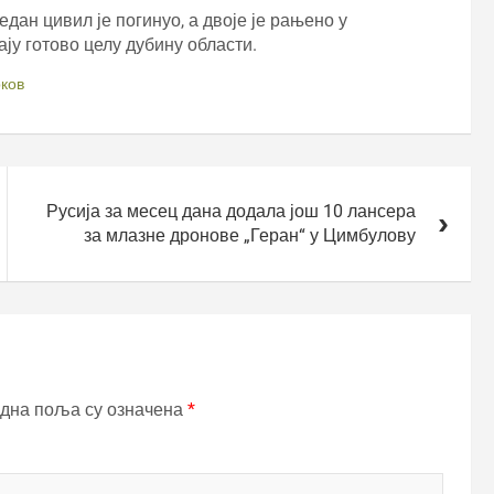
дан цивил је погинуо, а двоје је рањено у
ју готово целу дубину области.
ков
Русија за месец дана додала још 10 лансера
за млазне дронове „Геран“ у Цимбулову
дна поља су означена
*