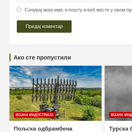
Сачувај моје име, е-пошту и веб место у овом п
Ако сте пропустили
ВОЈНА ИНДУСТРИЈА
ВОЈНА ИН
Пољска одбрамбена
Турска 