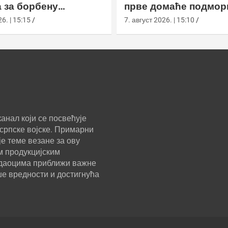
 за борбену
прве домаће подмор
у
класе Сцорпèне
6. | 15:15
7. август 2026. | 15:10
анал који се посвећује
српске војске. Примарни
е теме везане за ову
м продукцијским
ледаоцима приближи важне
ше вредности и достигнућа