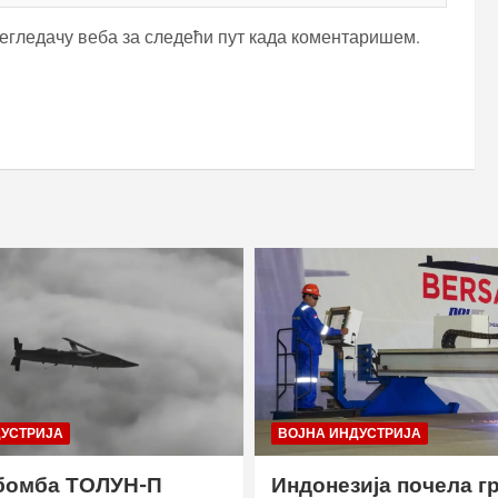
регледачу веба за следећи пут када коментаришем.
ДУСТРИЈА
ВОЈНА ИНДУСТРИЈА
бомба ТОЛУН-П
Индонезија почела г