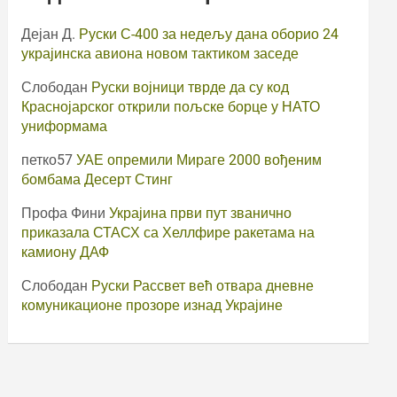
Дејан Д.
Руски С-400 за недељу дана оборио 24
украјинска авиона новом тактиком заседе
Слободан
Руски војници тврде да су код
Краснојарског открили пољске борце у НАТО
униформама
петко57
УАЕ опремили Мираге 2000 вођеним
бомбама Десерт Стинг
Профа Фини
Украјина први пут званично
приказала СТАСХ са Хеллфире ракетама на
камиону ДАФ
Слободан
Руски Рассвет већ отвара дневне
комуникационе прозоре изнад Украјине