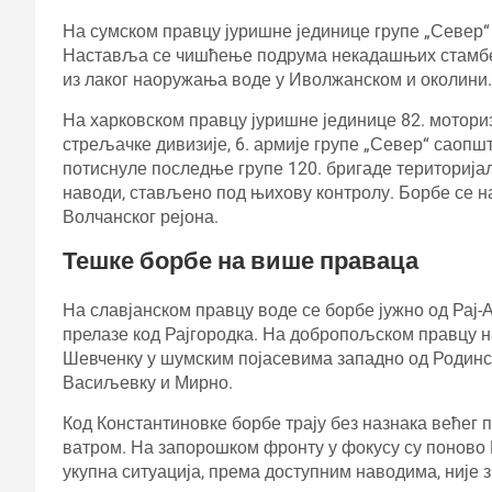
На сумском правцу јуришне јединице групе „Север“
Наставља се чишћење подрума некадашњих стамбени
из лаког наоружања воде у Иволжанском и околини.
На харковском правцу јуришне јединице 82. мотори
стрељачке дивизије, 6. армије групе „Север“ саопшт
потиснуле последње групе 120. бригаде територијалн
наводи, стављено под њихову контролу. Борбе се 
Волчанског рејона.
Тешке борбе на више праваца
На славјанском правцу воде се борбе јужно од Рај-
прелазе код Рајгородка. На добропољском правцу н
Шевченку у шумским појасевима западно од Родинск
Васиљевку и Мирно.
Код Константиновке борбе трају без назнака већег 
ватром. На запорошком фронту у фокусу су поново 
укупна ситуација, према доступним наводима, није 