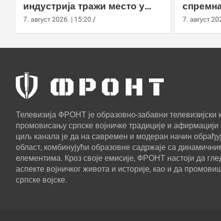
индустрија тражи место у
спремна
европском противракетном
употреб
7. август 2026. | 15:20
7. август 202
штиту
Телевизија ФРОНТ је образовно-забавни телевизијски к
промовисању српске војничке традиције и афирмацији 
циљ канала је да на савремен и модеран начин обрађуј
област, комбинујући образовне садржаје са динамични
елементима. Кроз своје емисије, ФРОНТ настоји да г
аспекте војничког живота и историје, као и да промови
српске војске.