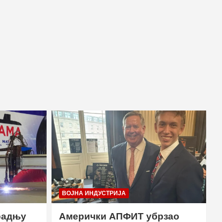
ВОЈНА ИНДУСТРИЈА
радњу
Амерички АПФИТ убрзао