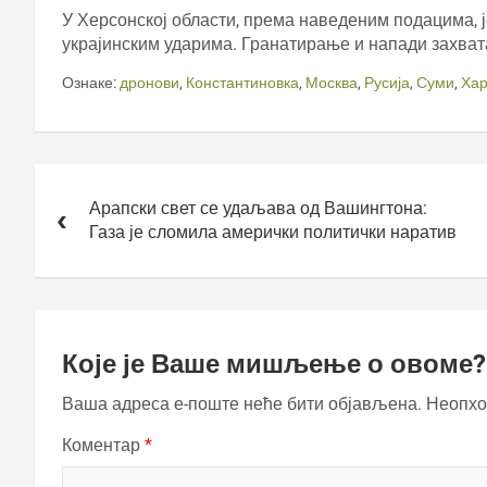
У Херсонској области, према наведеним подацима, је
украјинским ударима. Гранатирање и напади захвата
Ознаке:
дронови
,
Константиновка
,
Москва
,
Русија
,
Суми
,
Хар
Кретање
чланка
Арапски свет се удаљава од Вашингтона:
Газа је сломила амерички политички наратив
Које је Ваше мишљење о овоме?
Ваша адреса е-поште неће бити објављена.
Неопхо
Коментар
*