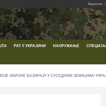
Маркетинг
ШТА
РАТ У УКРАЈИНИ
НАОРУЖАЊЕ
СПЕЦИЈА
ВОЈЕ АВИОНЕ БАЗИРАЈУ У СУСЕДНИМ ЗЕМЉАМА! УКР