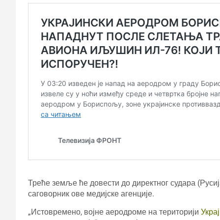
Треће земље ће довести до директног судара (Руси
саговорник ове медијске агенције.
„Истовремено, војне аеродроме на територији
Укра