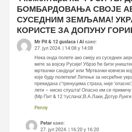
БОМБАРДОВАЊА СВОЈЕ АВ
СУСЕДНИМ ЗЕМЉАМА! УКР
КОРИСТЕ ЗА ДОПУНУ ГОРИ
Mr Pit & 12 guslaca i AI
каже:
27. јул 2024. | 14:08 у 14:08
Нека онда полете ако смеју из суседних ае
мете за војску Русије! Убрзо ће бити уништ
мртвачки сандуци’ или ‘Мртвачки ковчези који
које буду полетели! Летење за несрећне укра
прекидана с’тренуцима страха, није ‘опасно
лети – ниско спушта! Опасно им се примичу
(Мр Пит & 12 ‘гуслача’,В.А.Лаки, Дотур Луиг
Реплy
Petar
каже:
27. јул 2024. | 16:20 у 16:20