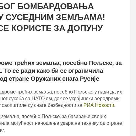
 ЗБОГ БОМБАРДОВАЊА
 У СУСЕДНИМ ЗЕМЉАМА!
СЕ КОРИСТЕ ЗА ДОПУНУ
роме трећих земаља, посебно Пољске, за
 То се ради како би се ограничила
од стране Оружаних снага Русије
одроме трећих земаља, посебно Пољске, у нади да их
ног сукоба са НАТО-ом, док се украјински аеродроми
 у саопштиле су снаге безбедности за
РИА Новости
.
 земаља, посебно Пољске, за базирање својих
ичила могућност наношења удара на технику од стране
је.