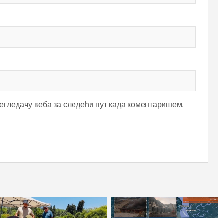
регледачу веба за следећи пут када коментаришем.