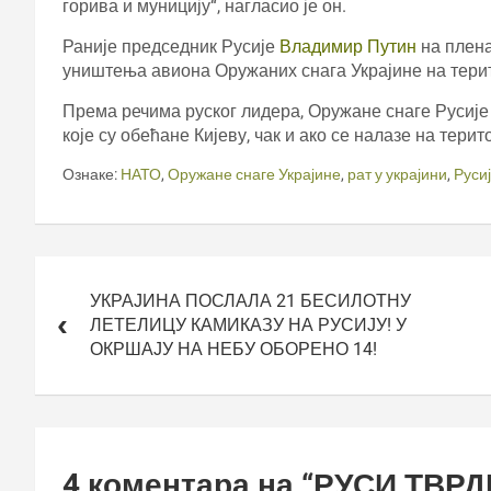
горива и муницију“, нагласио је он.
Раније председник Русије
Владимир Путин
на плена
уништења авиона Оружаних снага Украјине на тери
Према речима руског лидера, Оружане снаге Русије
које су обећане Кијеву, чак и ако се налазе на тери
Ознаке:
НАТО
,
Оружане снаге Украјине
,
рат у украјини
,
Руси
Кретање
чланка
УКРАЈИНА ПОСЛАЛА 21 БЕСИЛОТНУ
ЛЕТЕЛИЦУ КАМИКАЗУ НА РУСИЈУ! У
ОКРШАЈУ НА НЕБУ ОБОРЕНО 14!
4 коментара на “
РУСИ ТВРД