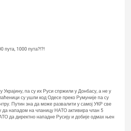
 пута, 1000 пута?!?!
 Украјину, па су их Руси спржили у Донбасу, а не у
плаћеници су ушли код Одесе преко Румуније па су
нтру. Путин зна да може развалити у самој УКР све
у да нападом на чланицу НАТО активира члан 5
ТО да директно нападне Русију и добије одмах њен