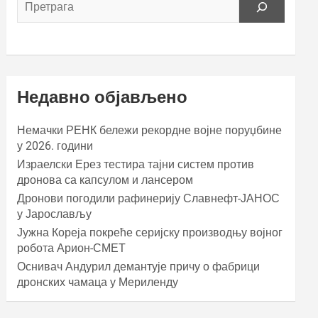
Недавно објављено
Немачки РЕНК бележи рекордне војне поруџбине
у 2026. години
Израелски Ерез тестира тајни систем против
дронова са капсулом и лансером
Дронови погодили рафинерију Славнефт-ЈАНОС
у Јарослављу
Јужна Кореја покреће серијску производњу војног
робота Арион-СМЕТ
Оснивач Андурил демантује причу о фабрици
дронских чамаца у Мериленду