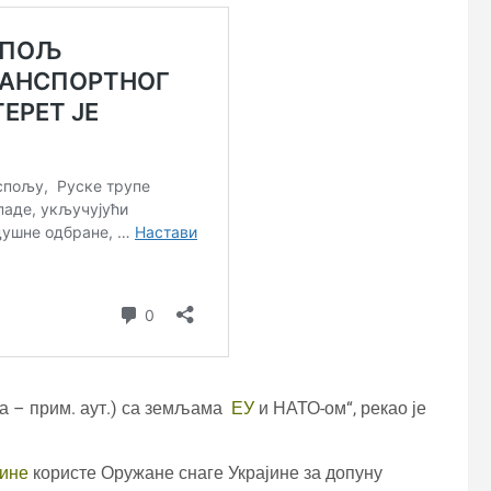
ја – прим. аут.) са земљама
ЕУ
и НАТО-ом“, рекао је
јине
користе Оружане снаге Украјине за допуну