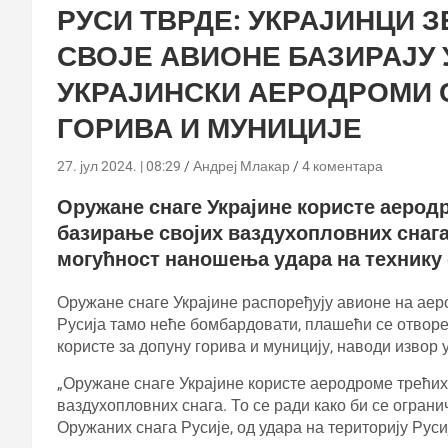
РУСИ ТВРДЕ: УКРАЈИНЦИ
СВОЈЕ АВИОНЕ БАЗИРАЈУ
УКРАЈИНСКИ АЕРОДРОМИ 
ГОРИВА И МУНИЦИЈЕ
27. јул 2024. | 08:29
Андреј Млакар
4 коментара
Оружане снаге Украјине користе аерод
базирање својих ваздухопловних снага.
могућност наношења удара на технику 
Оружане снаге Украјине распоређују авионе на аер
Русија тамо неће бомбардовати, плашећи се отворе
користе за допуну горива и муницију, наводи извор
„Оружане снаге Украјине користе аеродроме трећих
ваздухопловних снага. То се ради како би се огран
Оружаних снага Русије, од удара на територију Руси