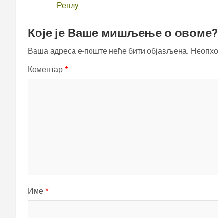
Реплy
Које је Ваше мишљење о овоме?
Ваша адреса е-поште неће бити објављена.
Неопхо
Коментар
*
Име
*