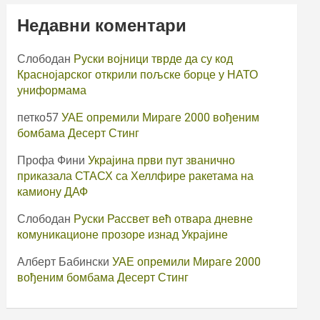
Недавни коментари
Слободан
Руски војници тврде да су код
Краснојарског открили пољске борце у НАТО
униформама
петко57
УАЕ опремили Мираге 2000 вођеним
бомбама Десерт Стинг
Профа Фини
Украјина први пут званично
приказала СТАСХ са Хеллфире ракетама на
камиону ДАФ
Слободан
Руски Рассвет већ отвара дневне
комуникационе прозоре изнад Украјине
Алберт Бабински
УАЕ опремили Мираге 2000
вођеним бомбама Десерт Стинг