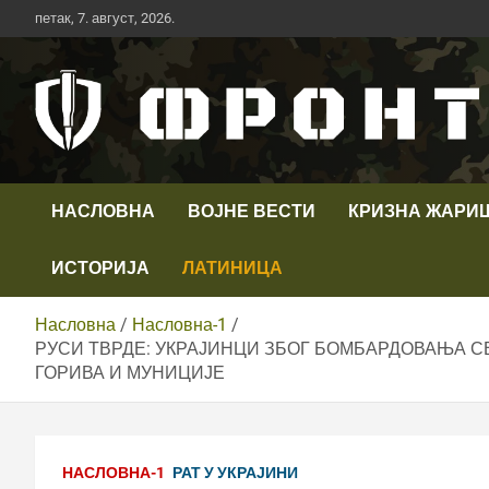
Скип
петак, 7. август, 2026.
то
цонтент
Први војни канал у Србији
Телевизија ФРОНТ
НАСЛОВНА
ВОЈНЕ ВЕСТИ
КРИЗНА ЖАРИ
ИСТОРИЈА
ЛАТИНИЦА
Насловна
Насловна-1
РУСИ ТВРДЕ: УКРАЈИНЦИ ЗБОГ БОМБАРДОВАЊА С
ГОРИВА И МУНИЦИЈЕ
НАСЛОВНА-1
РАТ У УКРАЈИНИ