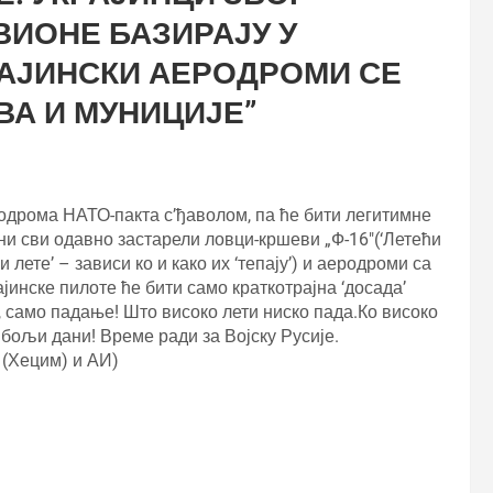
ИОНЕ БАЗИРАЈУ У
АЈИНСКИ АЕРОДРОМИ СЕ
ВА И МУНИЦИЈЕ
”
родрома НАТО-пакта с’ђаволом, па ће бити легитимне
ени сви одавно застарели ловци-кршеви „Ф-16″(‘Летећи
 лете’ – зависи ко и како их ‘тепају’) и аеродроми са
јинске пилоте ће бити само краткотрајна ‘досада’
’, само падање! Што високо лети ниско пада.Ко високо
 бољи дани! Време ради за Војску Русије.
и (Хецим) и АИ)