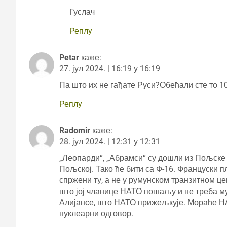
Гуслач
Реплy
Petar
каже:
27. јул 2024. | 16:19 у 16:19
Па што их не гађате Руси?Обећали сте то 100
Реплy
Radomir
каже:
28. јул 2024. | 12:31 у 12:31
„Леопарди“, „Абрамси“ су дошли из Пољске у
Пољској. Тако ће бити са Ф-16. Француски 
спржени ту, а не у румунском транзитном це
што јој чланице НАТО пошаљу и не треба м
Алијансе, што НАТО прижељкује. Мораће НА
нуклеарни одговор.