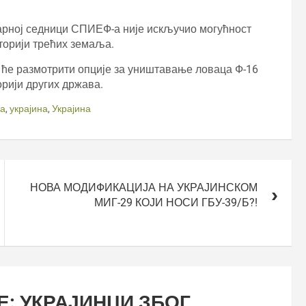
рној седници СПИЕФ-а није искључио могућност
торији трећих земаља.
 ће размотрити опције за уништавање ловаца Ф-16
торији других држава.
ја
,
украјина
,
Украјина
НОВА МОДИФИКАЦИЈА НА УКРАЈИНСКОМ
МИГ-29 КОЈИ НОСИ ГБУ-39/Б?!
Е: УКРАЈИНЦИ ЗБОГ