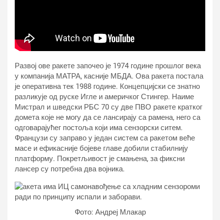
Развој ове ракете започео је 1974 године прошлог века
у компанија МАТРА, касније МБДА. Ова ракета постала
је оперативна тек 1988 године. Концепцијски се знатно
разликује од руске Игле и америчког Стингер. Наиме
Мистрал и шведски РБС 70 су две ПВО ракете кратког
домета које не могу да се лансирају са рамена, него са
одговарајућег постоља који има сензорски ситем.
Французи су заправо у један систем са ракетом веће
масе и ефикасније бојеве главе добили стабилнију
платформу. Покретљивост је смањена, за фиксни
лансер су потребна два војника.
Фото: Андреј Млакар