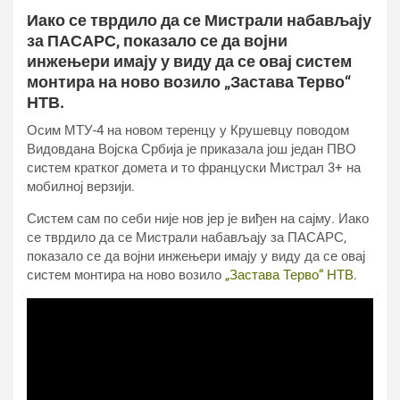
Иако се тврдило да се Мистрали набављају
за ПАСАРС, показало се да војни
инжењери имају у виду да се овај систем
монтира на ново возило „Застава Терво“
НТВ.
Осим МТУ-4 на новом теренцу у Крушевцу поводом
Видовдана Војска Србија је приказала још један ПВО
систем кратког домета и то француски Мистрал 3+ на
мобилној верзији.
Систем сам по себи није нов јер је виђен на сајму. Иако
се тврдило да се Мистрали набављају за ПАСАРС,
показало се да војни инжењери имају у виду да се овај
систем монтира на ново возило
„Застава Терво“ НТВ
.