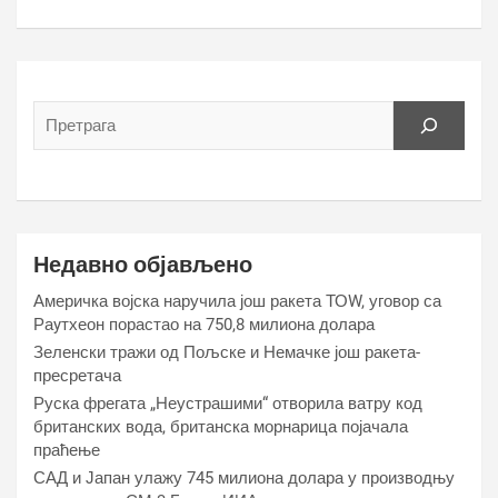
Недавно објављено
Америчка војска наручила још ракета ТОW, уговор са
Раyтхеон порастао на 750,8 милиона долара
Зеленски тражи од Пољске и Немачке још ракета-
пресретача
Руска фрегата „Неустрашими“ отворила ватру код
британских вода, британска морнарица појачала
праћење
САД и Јапан улажу 745 милиона долара у производњу