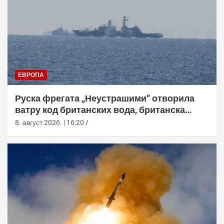
ЕВРОПА
Руска фрегата „Неустрашими“ отворила
ватру код британских вода, британска
морнарица појачала праћење
8. август 2026. | 16:20