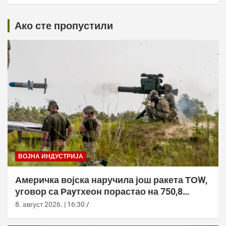
Ако сте пропустили
ВОЈНА ИНДУСТРИЈА
Америчка војска наручила још ракета ТОW,
уговор са Раyтхеон порастао на 750,8
милиона долара
8. август 2026. | 16:30