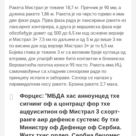
Ракета Мистрал је тежине 18,7 кг. Пречник је 90 мм, а
дужина ракете 1,86 м. Ракета је на чврсто гориво и има
две фазе рада. Прва фаза рада је лансирање ракете из
лансирног контејнера, а друга је маршевска фаза који
обезбеђује домет од 500 до 6,5 км код основне верзије
и Мистрал 3+ 7,5 км по даљини и од 5 м до више 3 км
по висини док код верзије Мистрал 3+ је то 6,5 км.
Бојева глава је тежине 3 кг са великим броје куглица од
влграма, док упалјаћ може бити контактни и близински.
Вероватноћа поготка износи 95 посто. Ракета има ИЦ
самонавођење са хладним сензороми ради по
принципу испали и заборави. Сензор се налази у
пирамидалном носу ракете. Брзина ракете 2,7 маха.
Форцес: "МБДА хас анноунцед тхе
сигнинг оф а цонтрацт фор тхе
ацqуиситион оф Мистрал 3 схорт-
ранге аир дефенсе сyстемс бy тхе
Министрy оф Дефенце оф Сербиа.
Wитх тхис ордер, Сербиа бецомес