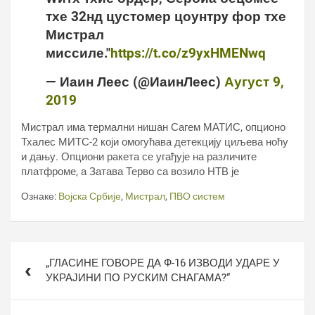
тхе 32нд цустомер цоунтрy фор тхе
Мистрал
миссиле."
https://t.co/z9yxHMENwq
— Иаин Леес (@ИаинЛеес)
Аугуст 9,
2019
Мистрал има термални нишан Сагем МАТИС, опционо
Тхалес МИТС-2 који омогућава детекцију циљева ноћу
и дању. Опциони ракета се угађује на различите
платфроме, а Затава Терво са возило НТВ је
Ознаке:
Војска Србије
,
Мистрал
,
ПВО систем
Кретање
„ГЛАСИНЕ ГОВОРЕ ДА Ф-16 ИЗВОДИ УДАРЕ У
чланка
УКРАЈИНИ ПО РУСКИМ СНАГАМА?“