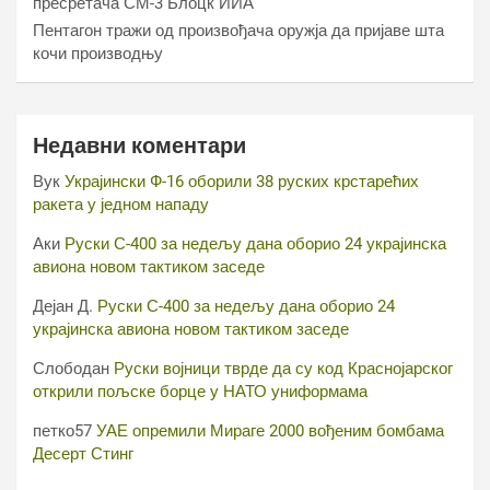
пресретача СМ-3 Блоцк ИИА
Пентагон тражи од произвођача оружја да пријаве шта
кочи производњу
Недавни коментари
Вук
Украјински Ф-16 оборили 38 руских крстарећих
ракета у једном нападу
Аки
Руски С-400 за недељу дана оборио 24 украјинска
авиона новом тактиком заседе
Дејан Д.
Руски С-400 за недељу дана оборио 24
украјинска авиона новом тактиком заседе
Слободан
Руски војници тврде да су код Краснојарског
открили пољске борце у НАТО униформама
петко57
УАЕ опремили Мираге 2000 вођеним бомбама
Десерт Стинг