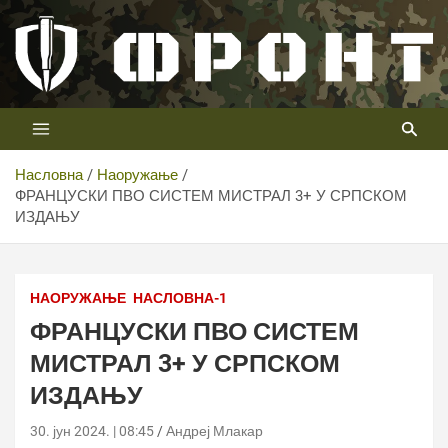
Скип
то
цонтент
Први војни канал у Србији
Телевизија ФРОНТ
Насловна
Наоружање
ФРАНЦУСКИ ПВО СИСТЕМ МИСТРАЛ 3+ У СРПСКОМ
ИЗДАЊУ
НАОРУЖАЊЕ
НАСЛОВНА-1
ФРАНЦУСКИ ПВО СИСТЕМ
МИСТРАЛ 3+ У СРПСКОМ
ИЗДАЊУ
30. јун 2024. | 08:45
Андреј Млакар