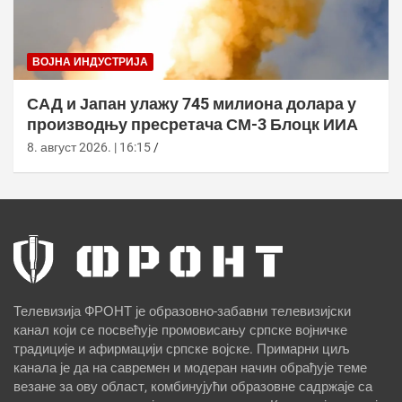
ВОЈНА ИНДУСТРИЈА
САД и Јапан улажу 745 милиона долара у
производњу пресретача СМ-3 Блоцк ИИА
8. август 2026. | 16:15
Телевизија ФРОНТ је образовно-забавни телевизијски
канал који се посвећује промовисању српске војничке
традиције и афирмацији српске војске. Примарни циљ
канала је да на савремен и модеран начин обрађује теме
везане за ову област, комбинујући образовне садржаје са