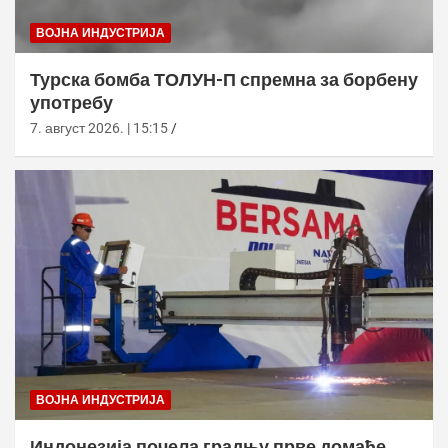
ВОЈНА ИНДУСТРИЈА
Турска бомба ТОЛУН-П спремна за борбену
употребу
7. август 2026. | 15:15
ВОЈНА ИНДУСТРИЈА
Индонезија почела градњу прве домаће