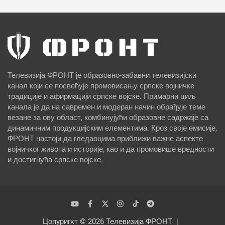
Телевизија ФРОНТ је образовно-забавни телевизијски
канал који се посвећује промовисању српске војничке
традиције и афирмацији српске војске. Примарни циљ
канала је да на савремен и модеран начин обрађује теме
везане за ову област, комбинујући образовне садржаје са
динамичним продукцијским елементима. Кроз своје емисије,
ФРОНТ настоји да гледаоцима приближи важне аспекте
војничког живота и историје, као и да промовише вредности
и достигнућа српске војске.
Цопyригхт © 2026
Телевизија ФРОНТ