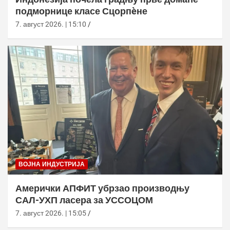
подморнице класе Сцорпèне
7. август 2026. | 15:10
ВОЈНА ИНДУСТРИЈА
Амерички АПФИТ убрзао производњу
САЛ-УХП ласера за УССОЦОМ
7. август 2026. | 15:05