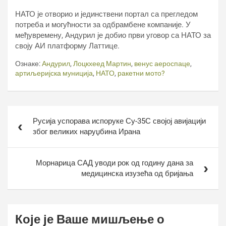
НАТО је отворио и јединствени портал са прегледом
потреба и могућности за одбрамбене компаније. У
међувремену, Андурил је добио први уговор са НАТО за
своју АИ платформу Латтице.
Ознаке:
Андурил
,
Лоцкхеед Мартин
,
венус аероспаце
,
артиљеријска муниција
,
НАТО
,
ракетни мото?
Кретање
Русија успорава испоруке Су-35С својој авијацији
чланка
због великих наруџбина Ирана
Морнарица САД уводи рок од годину дана за
медицинска изузећа од бријања
Које је Ваше мишљење о