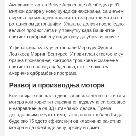
Амерички стартап Венус Аероспаце обезбедио је 91
милион долара у новој рунди финансирања, са циљем
ширења производних капацитета за ракетни мотор са
ротационом детонацијом. Улагање долази после једног
великог пробног лета и у тренутку када Вашингтон
притиска одбрамбену индустрију да убрза испоруке.
У финансирању су учествовали Мерцурy Фунд и
Лоцкхеед Мартин Вентурес. У први план стављени су
брзина производње, контрола трошкова и смањење
притиска на ланац снабдевања, што је важно за
америчке одбрамбене програме.
Развој и производња мотора
Компанија је прошле године завршила летно тестирање
мотора који користи непрекидно надзвучно сагоревање
и направљен је од 3Д штампаних делова. Према
досадашњим резултатима, такав погон требало би да
буде око 15 одсто ефикаснији од класичних ракетних
мотора и да обезбеди већу брзину и домет.