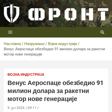
Скип
то
цонтент
Први војни канал у Србији
Телевизија ФРОНТ
Насловна
Наоружање
Војна индустрија
Венус Аероспаце обезбедио 91 милион долара за ракетни
мотор нове генерације
Венус Аероспаце обезбедио 91 милион долара за
ракетни мотор нове генерације
ВОЈНА ИНДУСТРИЈА
Венус Аероспаце обезбедио 91
милион долара за ракетни
мотор нове генерације
9. јул 2026. | 09:11