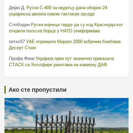
Дејан Д.
Руски С-400 за недељу дана оборио 24
украјинска авиона новом тактиком заседе
Слободан
Руски војници тврде да су код Краснојарског
открили пољске борце у НАТО униформама
петко57
УАЕ опремили Мираге 2000 вођеним бомбама
Десерт Стинг
Профа Фини
Украјина први пут званично приказала
СТАСХ са Хеллфире ракетама на камиону ДАФ
Ако сте пропустили