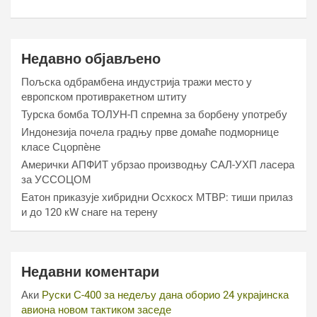
Недавно објављено
Пољска одбрамбена индустрија тражи место у
европском противракетном штиту
Турска бомба ТОЛУН-П спремна за борбену употребу
Индонезија почела градњу прве домаће подморнице
класе Сцорпèне
Амерички АПФИТ убрзао производњу САЛ-УХП ласера
за УССОЦОМ
Еатон приказује хибридни Осхкосх МТВР: тиши прилаз
и до 120 кW снаге на терену
Недавни коментари
Аки
Руски С-400 за недељу дана оборио 24 украјинска
авиона новом тактиком заседе