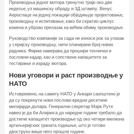
Производња једног мотора тренутно траје око две
недеље, уз машинску обраду и 3Д штампу. Венус
Аероспаце на једној локацији обједињује пројектовање,
производњу и испитивање, како би скратио циклус
измена и убрзао прелазак ка већем обиму производње.
Руководство компаније за сада не износи рок за улазак
у серијску производњу, нити планирани број нових
радника. Фирма намерава да прошири технички и
пословни кадар, као и сопствене капацитете за
тестирање и израду мотора.
Нови уговори и раст производње у
НАТО
Истовремено, на самиту НАТО у Анкари саопштено је
да су покренути нови послови вредни десетине
милијарди долара. Генерални секретар Марк Руте
навео је да би Алијанса до наредне године требало да
достигне капацитет производње од око четири милиона
артиљеријских граната годишње, што је готово
двоструко више него прошле године.