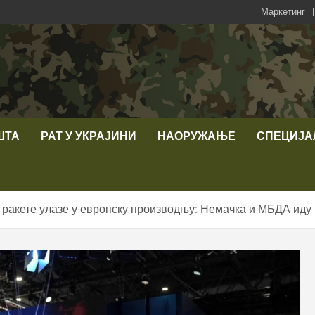
Маркетинг
ШТА
РАТ У УКРАЈИНИ
НАОРУЖАЊЕ
СПЕЦИЈА
 ракете улазе у европску производњу: Немачка и МБДА иду