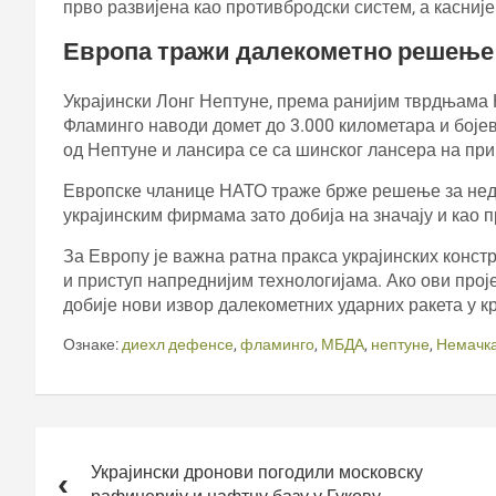
прво развијена као противбродски систем, а касније
Европа тражи далекометно решење
Украјински Лонг Нептуне, према ранијим тврдњама Ки
Фламинго наводи домет до 3.000 километара и бојев
од Нептуне и лансира се са шинског лансера на прик
Европске чланице НАТО траже брже решење за недо
украјинским фирмама зато добија на значају и као
За Европу је важна ратна пракса украјинских констр
и приступ напреднијим технологијама. Ако ови прој
добије нови извор далекометних ударних ракета у к
Ознаке:
диехл дефенсе
,
фламинго
,
МБДА
,
нептуне
,
Немачк
Кретање
чланка
Украјински дронови погодили московску