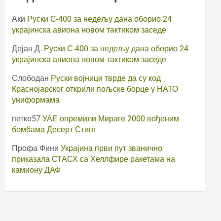
Аки
Руски С-400 за недељу дана оборио 24
украјинска авиона новом тактиком заседе
Дејан Д.
Руски С-400 за недељу дана оборио 24
украјинска авиона новом тактиком заседе
Слободан
Руски војници тврде да су код
Краснојарског открили пољске борце у НАТО
униформама
петко57
УАЕ опремили Мираге 2000 вођеним
бомбама Десерт Стинг
Профа Фини
Украјина први пут званично
приказала СТАСХ са Хеллфире ракетама на
камиону ДАФ