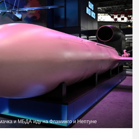
емачка и МБДА иду на Фламинго и Нептуне