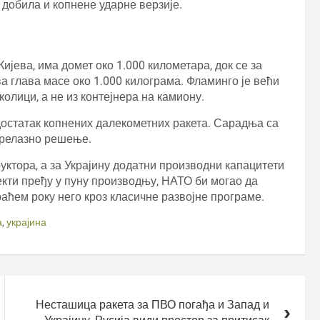
 добила и копнене ударне верзије.
јева, има домет око 1.000 километара, док се за
а глава масе око 1.000 килограма. Фламинго је већи
олици, а не из контејнера на камиону.
статак копнених далекометних ракета. Сарадња са
 прелазно решење.
уктора, а за Украјину додатни производни капацитети
екти пређу у пуну производњу, НАТО би могао да
раћем року него кроз класичне развојне програме.
а
,
украјина
Несташица ракета за ПВО погађа и Запад и