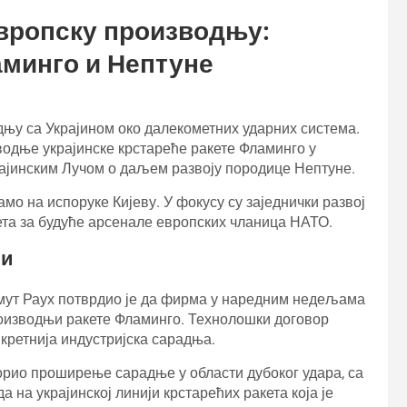
европску производњу:
аминго и Нептуне
дњу са Украјином око далекометних ударних система.
дње украјинске крстареће ракете Фламинго у
ајинским Лучом о даљем развоју породице Нептуне.
мо на испоруке Кијеву. У фокусу су заједнички развој
та за будуће арсенале европских чланица НАТО.
њи
мут Раух потврдио је да фирма у наредним недељама
роизводњи ракете Фламинго. Технолошки договор
нкретнија индустријска сарадња.
орио проширење сарадње у области дубоког удара, са
а на украјинској линији крстарећих ракета која је