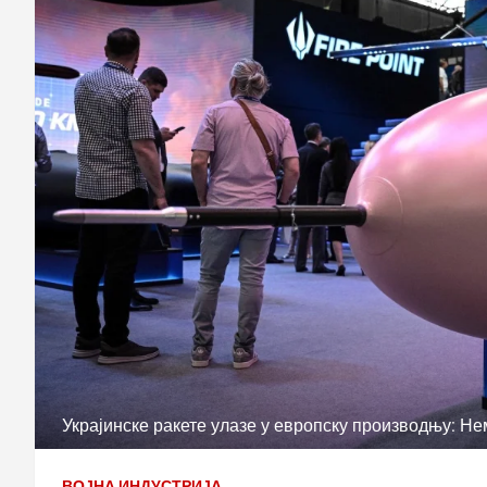
Украјинске ракете улазе у европску производњу: Н
ВОЈНА ИНДУСТРИЈА