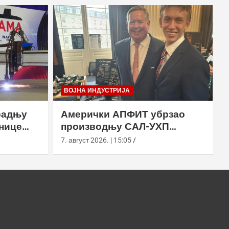
ВОЈНА ИНДУСТРИЈА
радњу
Амерички АПФИТ убрзао
нице
производњу САЛ-УХП
ласера за УССОЦОМ
7. август 2026. | 15:05