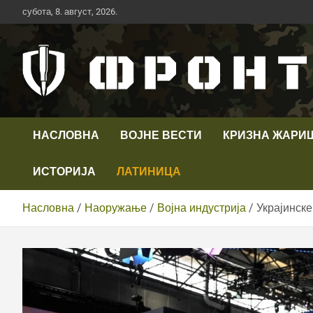
Скип
субота, 8. август, 2026.
то
цонтент
Први војни канал у Србији
Телевизија ФРОНТ
НАСЛОВНА
ВОЈНЕ ВЕСТИ
КРИЗНА ЖАРИ
ИСТОРИЈА
ЛАТИНИЦА
Насловна
Наоружање
Војна индустрија
Украјинске