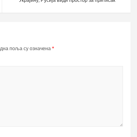
Украјину, Русија види простор за притисак
дна поља су означена
*