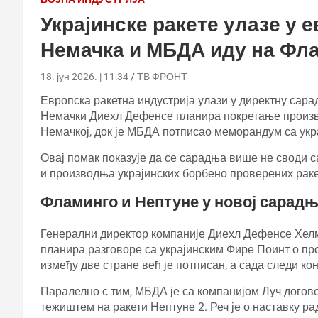
Украјинске ракете улазе у 
Немачка и МБДА иду на Фл
18. јун 2026. | 11:34
ТВ ФРОНТ
Европска ракетна индустрија улази у директну сара
Немачки Диехл Дефенсе планира покретање произво
Немачкој, док је МБДА потписао меморандум са укр
Овај помак показује да се сарадња више не своди са
и производња украјинских борбено проверених раке
Фламинго и Нептуне у новој сарад
Генерални директор компаније Диехл Дефенсе Хел
планира разговоре са украјинским Фире Поинт о п
између две стране већ је потписан, а сада следи ко
Паралелно с тим, МБДА је са компанијом Луч догов
тежиштем на ракети Нептуне 2. Реч је о наставку рад