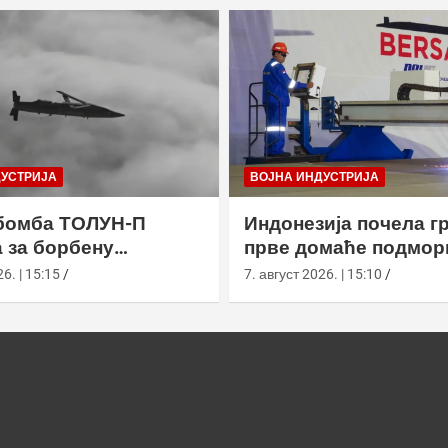
ДУСТРИЈА
ВОЈНА ИНДУСТРИЈА
бомба ТОЛУН-П
Индонезија почела г
 за борбену
прве домаће подмор
у
класе Сцорпèне
6. | 15:15
7. август 2026. | 15:10