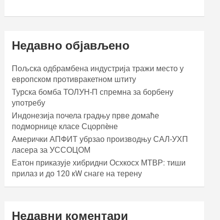
Недавно објављено
Пољска одбрамбена индустрија тражи место у
европском противракетном штиту
Турска бомба ТОЛУН-П спремна за борбену
употребу
Индонезија почела градњу прве домаће
подморнице класе Сцорпèне
Амерички АПФИТ убрзао производњу САЛ-УХП
ласера за УССОЦОМ
Еатон приказује хибридни Осхкосх МТВР: тиши
прилаз и до 120 кW снаге на терену
Недавни коментари