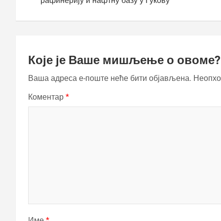
рафинерију и нафтну базу у Гукову
Које је Ваше мишљење о овоме?
Ваша адреса е-поште неће бити објављена.
Неопхо
Коментар
*
Име
*