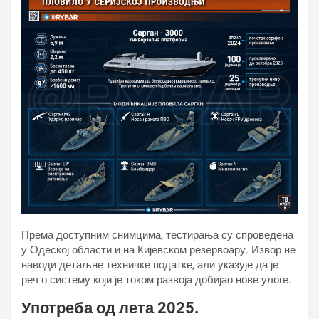
Према доступним снимцима, тестирања су спроведена
у Одеској области и на Кијевском резервоару. Извор не
наводи детаљне техничке податке, али указује да је
реч о систему који је током развоја добијао нове улоге.
Употреба од лета 2025.