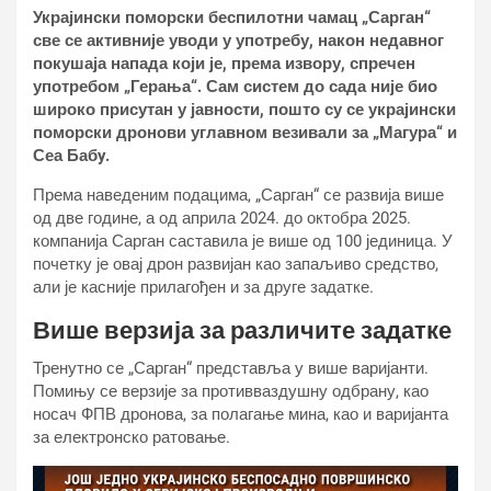
Украјински поморски беспилотни чамац „Сарган“
све се активније уводи у употребу, након недавног
покушаја напада који је, према извору, спречен
употребом „Герања“. Сам систем до сада није био
широко присутан у јавности, пошто су се украјински
поморски дронови углавном везивали за „Магура“ и
Сеа Бабy.
Према наведеним подацима, „Сарган“ се развија више
од две године, а од априла 2024. до октобра 2025.
компанија Сарган саставила је више од 100 јединица. У
почетку је овај дрон развијан као запаљиво средство,
али је касније прилагођен и за друге задатке.
Више верзија за различите задатке
Тренутно се „Сарган“ представља у више варијанти.
Помињу се верзије за противваздушну одбрану, као
носач ФПВ дронова, за полагање мина, као и варијанта
за електронско ратовање.