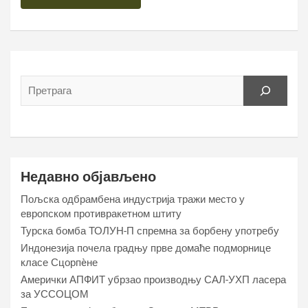
Недавно објављено
Пољска одбрамбена индустрија тражи место у
европском противракетном штиту
Турска бомба ТОЛУН-П спремна за борбену употребу
Индонезија почела градњу прве домаће подморнице
класе Сцорпèне
Амерички АПФИТ убрзао производњу САЛ-УХП ласера
за УССОЦОМ