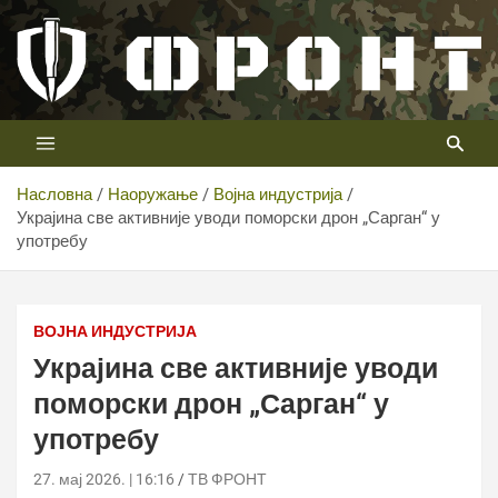
Скип
то
цонтент
Први војни канал у Србији
Телевизија ФРОНТ
Насловна
Наоружање
Војна индустрија
Украјина све активније уводи поморски дрон „Сарган“ у
употребу
ВОЈНА ИНДУСТРИЈА
Украјина све активније уводи
поморски дрон „Сарган“ у
употребу
27. мај 2026. | 16:16
ТВ ФРОНТ