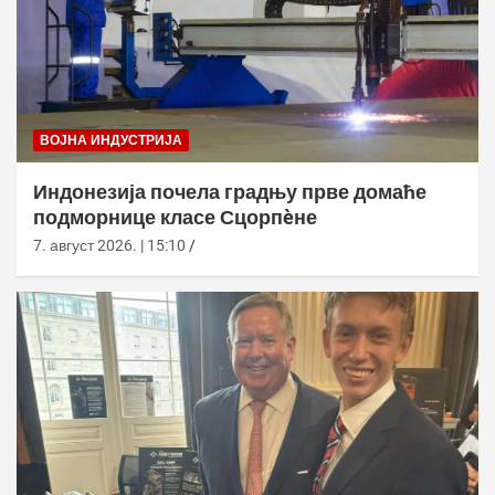
ВОЈНА ИНДУСТРИЈА
Индонезија почела градњу прве домаће
подморнице класе Сцорпèне
7. август 2026. | 15:10