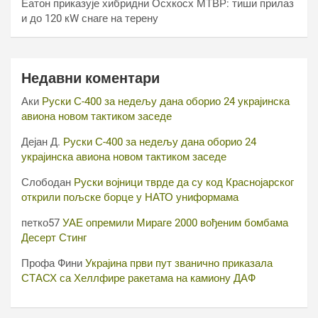
Еатон приказује хибридни Осхкосх МТВР: тиши прилаз
и до 120 кW снаге на терену
Недавни коментари
Аки
Руски С-400 за недељу дана оборио 24 украјинска
авиона новом тактиком заседе
Дејан Д.
Руски С-400 за недељу дана оборио 24
украјинска авиона новом тактиком заседе
Слободан
Руски војници тврде да су код Краснојарског
открили пољске борце у НАТО униформама
петко57
УАЕ опремили Мираге 2000 вођеним бомбама
Десерт Стинг
Профа Фини
Украјина први пут званично приказала
СТАСХ са Хеллфире ракетама на камиону ДАФ