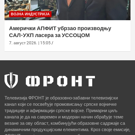
ВОЈНА ИНДУСТРИЈА
Амерички АПФИТ убрзао производњу
САЛ-УХП ласера за УССОЦОМ
7. август 2026. | 15:05
Телевизија ФРОНТ је образовно-забавни телевизијски
канал који се посвећује промовисању српске војничке
традиције и афирмацији српске војске. Примарни циљ
канала је да на савремен и модеран начин обрађује теме
везане за ову област, комбинујући образовне садржаје са
динамичним продукцијским елементима. Кроз своје емисије,