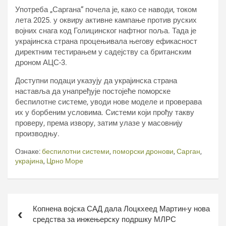
Употреба „Саргана“ почела је, како се наводи, током
лета 2025. у оквиру активне кампање против руских
војних снага код Голицинског нафтног поља. Тада је
украјинска страна процењивала његову ефикасност
директним тестирањем у садејству са британским
дроном АЦС-3.
Доступни подаци указују да украјинска страна
наставља да унапређује постојеће поморске
беспилотне системе, уводи нове моделе и проверава
их у борбеним условима. Системи који прођу такву
проверу, према извору, затим улазе у масовнију
производњу.
Ознаке:
беспилотни системи
,
поморски дронови
,
Сарган
,
украјина
,
Црно Море
Кретање
Копнена војска САД дала Лоцкхеед Мартин-у нова
чланка
средства за инжењерску подршку МЛРС