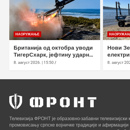
НАОРУЖАЊЕ
НАОРУЖА
Британија од октобра уводи
Нови Зе
ТигерСхарк, јефтину ударну
електри
беспилотну летелицу
чамац W
8. август 2026. | 15:50
8. август 202
лансер
Телевизија ФРОНТ је образовно-забавни телевизијски к
промовисању српске војничке традиције и афирмацији 