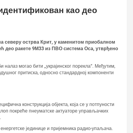
 идентификован као део
 на северу острва Крит, у каменитом приобалном
већ део ракете 9М33 из ПВО система Оса, утврђено
и налаз могао бити „украјинског порекла“. Међутим,
здушног притиска, односно стандардној компоненти
ецифична конструкција објекта, која се у потпуности
клоп покреће пнеуматске актуаторе управљачких
.
 енергетске јединице и пријемника радио-упаљача.