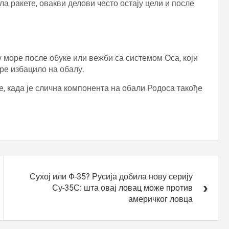
а ракете, овакви делови често остају цели и после
у море после обуке или вежби са системом Оса, који
оре избацило на обалу.
не, када је слична компонента на обали Родоса такође
Сухој или Ф-35? Русија добила нову серију
Су-35С: шта овај ловац може против
америчког ловца