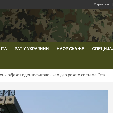
Маркетинг
ШТА
РАТ У УКРАЈИНИ
НАОРУЖАЊЕ
СПЕЦИЈА
ђени објекат идентификован као део ракете система Оса