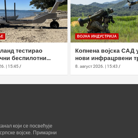
ЊЕ
ВОЈНА ИНДУСТРИЈА
ланд тестирао
Копнена војска САД 
чни беспилотни
нови инфрацрвени тр
хаи са беспосадним
Јавелин
6. | 15:45
8. август 2026. | 15:43
ом
анал који се посвећује
српске војске. Примарни