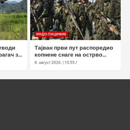
ИНДО-ПАЦИФИК
уводи
Тајван први пут распоредио
агач за
копнене снаге на острво
Сјаолиућиу током вежбе Хан
8. август 2026. | 10:55
Куанг 42