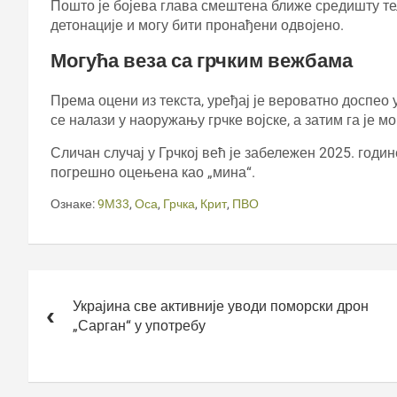
Пошто је бојева глава смештена ближе средишту тел
детонације и могу бити пронађени одвојено.
Могућа веза са грчким вежбама
Према оцени из текста, уређај је вероватно доспео 
се налази у наоружању грчке војске, а затим га је м
Сличан случај у Грчкој већ је забележен 2025. годи
погрешно оцењена као „мина“.
Ознаке:
9М33
,
Оса
,
Грчка
,
Крит
,
ПВО
Кретање
чланка
Украјина све активније уводи поморски дрон
„Сарган“ у употребу