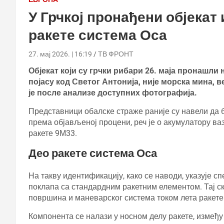
У Грчкој пронађени објекат
ракете система Оса
27. мај 2026. | 16:19
ТВ ФРОНТ
Објекат који су грчки рибари 26. маја пронашли
појасу код Светог Антонија, није морска мина, 
је после анализе доступних фотографија.
Представници обалске страже раније су навели да б
према објављеној процени, реч је о акумулатору ва
ракете 9М33.
Део ракете система Оса
На такву идентификацију, како се наводи, указује сп
поклапа са стандардним ракетним елементом. Тај с
површина и маневарског система током лета ракете
Компонента се налази у носном делу ракете, између