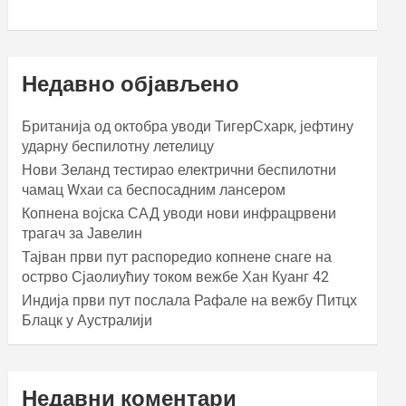
Недавно објављено
Британија од октобра уводи ТигерСхарк, јефтину
ударну беспилотну летелицу
Нови Зеланд тестирао електрични беспилотни
чамац Wхаи са беспосадним лансером
Копнена војска САД уводи нови инфрацрвени
трагач за Јавелин
Тајван први пут распоредио копнене снаге на
острво Сјаолиућиу током вежбе Хан Куанг 42
Индија први пут послала Рафале на вежбу Питцх
Блацк у Аустралији
Недавни коментари