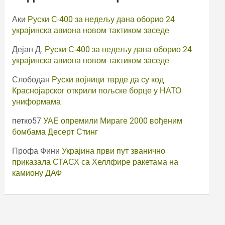
Аки
Руски С-400 за недељу дана оборио 24
украјинска авиона новом тактиком заседе
Дејан Д.
Руски С-400 за недељу дана оборио 24
украјинска авиона новом тактиком заседе
Слободан
Руски војници тврде да су код
Краснојарског открили пољске борце у НАТО
униформама
петко57
УАЕ опремили Мираге 2000 вођеним
бомбама Десерт Стинг
Профа Фини
Украјина први пут званично
приказала СТАСХ са Хеллфире ракетама на
камиону ДАФ