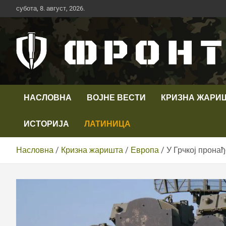
Скип
субота, 8. август, 2026.
то
цонтент
Први војни канал у Србији
Телевизија ФРОНТ
НАСЛОВНА
ВОЈНЕ ВЕСТИ
КРИЗНА ЖАРИ
ИСТОРИЈА
ЛАТИНИЦА
Насловна
Кризна жаришта
Европа
У Грчкој прона