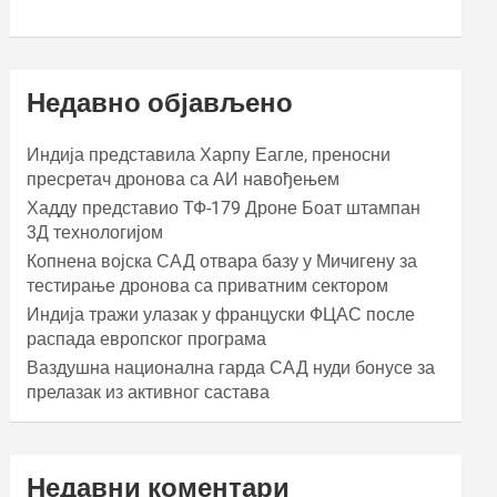
Недавно објављено
Индија представила Харпy Еагле, преносни
пресретач дронова са АИ навођењем
Хаддy представио ТФ-179 Дроне Боат штампан
3Д технологијом
Копнена војска САД отвара базу у Мичигену за
тестирање дронова са приватним сектором
Индија тражи улазак у француски ФЦАС после
распада европског програма
Ваздушна национална гарда САД нуди бонусе за
прелазак из активног састава
Недавни коментари