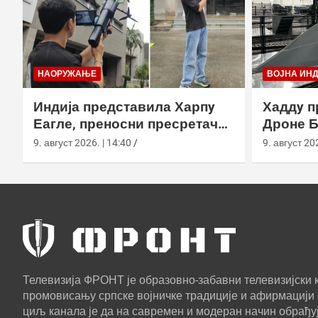
НАОРУЖАЊЕ
ВОЈНА ИН
Индија представила Харпy
Хаддy п
Еагле, преносни пресретач
Дроне Б
дронова са АИ навођењем
техноло
9. август 2026. | 14:40
9. август 202
Телевизија ФРОНТ је образовно-забавни телевизијски к
промовисању српске војничке традиције и афирмацији 
циљ канала је да на савремен и модеран начин обрађуј