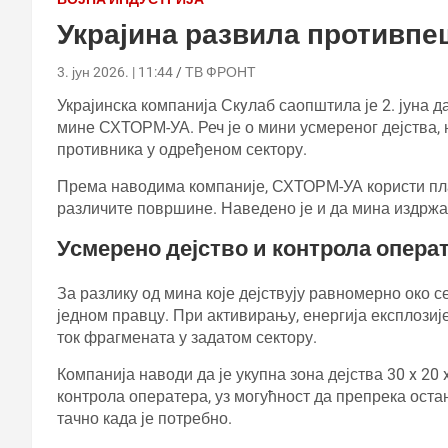
Украјина развила противп
3. јун 2026. | 11:44
ТВ ФРОНТ
Украјинска компанија Скyлаб саопштила је 2. јуна 
мине СХТОРМ-УА. Реч је о мини усмереног дејства,
противника у одређеном сектору.
Према наводима компаније, СХТОРМ-УА користи плас
различите површине. Наведено је и да мина издржав
Усмерено дејство и контрола опера
За разлику од мина које дејствују равномерно око 
једном правцу. При активирању, енергија експлозиј
ток фрагмената у задатом сектору.
Компанија наводи да је укупна зона дејства 30 x 20 
контрола оператера, уз могућност да препрека ост
тачно када је потребно.