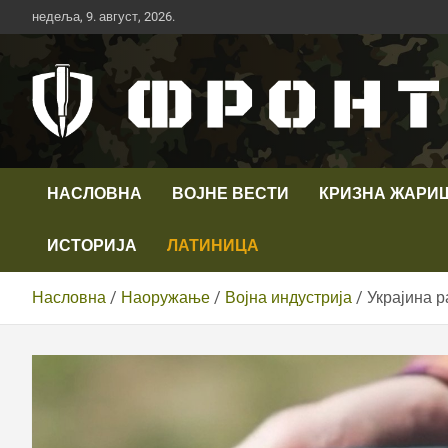
Скип
недеља, 9. август, 2026.
то
цонтент
Први војни канал у Србији
Телевизија ФРОНТ
НАСЛОВНА
ВОЈНЕ ВЕСТИ
КРИЗНА ЖАРИ
ИСТОРИЈА
ЛАТИНИЦА
Насловна
Наоружање
Војна индустрија
Украјина 