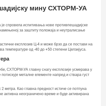
ешадијску мину СХТОРМ-УА
да је спровела испитивања нове противпешадијске
 намењеној за заштиту положаја и неутралисање
тични експлозив Ц-4 и може брзо да се постави на
а температуре од -40 до +50 степени Целзијуса.
тера
себе, СХТОРМ-УА главну снагу експлозије усмерава у
е потискује металне елементе напред и ствара густ
x 2 метра. Као главна предност истиче се потпуна
ане активна неограничено време и буде активирана