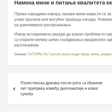
Намена мине и питање квалитета е
Према наводима извора, овакве мине користе се за
уских пролаза или могућих праваца напада. Усмерен
на равномерно распрскавање.
Извор истовремено указује да важан проблем остај
су открили велику шему снабдевања украјинских 
експлозивом.
Ознаке:
СХТОРМ-УА
,
Скyлаб
,
војна индустрија
,
мине
,
украји
Кретање
чланка
Палестинска држава после рата са Ираном:
пет препрека између дипломатије и новог
сукоба