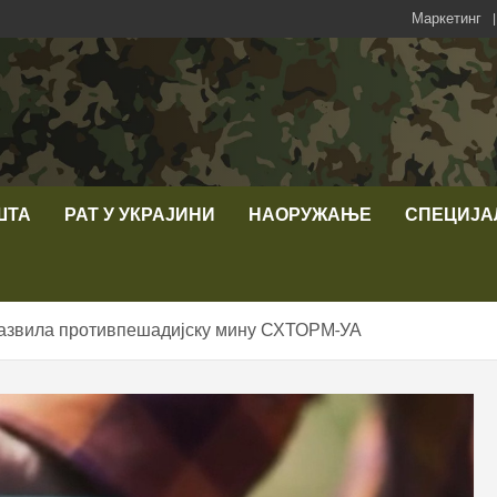
Маркетинг
ШТА
РАТ У УКРАЈИНИ
НАОРУЖАЊЕ
СПЕЦИЈА
развила противпешадијску мину СХТОРМ-УА