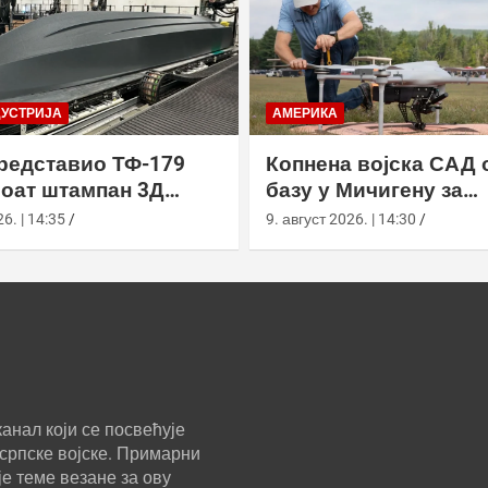
ДУСТРИЈА
АМЕРИКА
редставио ТФ-179
Копнена војска САД 
оат штампан 3Д
базу у Мичигену за
гијом
тестирање дронова 
6. | 14:35
9. август 2026. | 14:30
приватним сектором
анал који се посвећује
српске војске. Примарни
е теме везане за ову