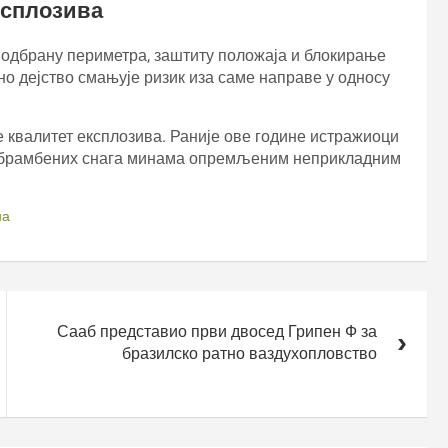
ксплозива
 одбрану периметра, заштиту положаја и блокирање
о дејство смањује ризик иза саме направе у односу
е квалитет експлозива. Раније ове године истражиоци
одбрамбених снага минама опремљеним неприкладним
на
Сааб представио први двосед Грипен Ф за
бразилско ратно ваздухопловство