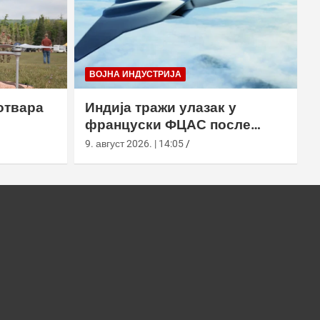
ВОЈНА ИНДУСТРИЈА
отвара
Индија тражи улазак у
француски ФЦАС после
са
распада европског програма
9. август 2026. | 14:05