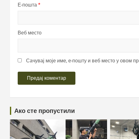
Е-пошта
*
Веб место
Сачувај моје име, е-пошту и веб место у овом п
Ако сте пропустили