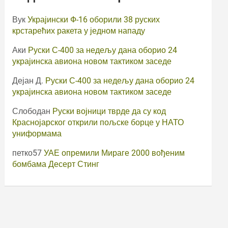
Вук
Украјински Ф-16 оборили 38 руских
крстарећих ракета у једном нападу
Аки
Руски С-400 за недељу дана оборио 24
украјинска авиона новом тактиком заседе
Дејан Д.
Руски С-400 за недељу дана оборио 24
украјинска авиона новом тактиком заседе
Слободан
Руски војници тврде да су код
Краснојарског открили пољске борце у НАТО
униформама
петко57
УАЕ опремили Мираге 2000 вођеним
бомбама Десерт Стинг