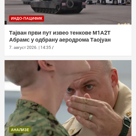
ИНДО-ПАЦИФИК
Тајван први пут извео тенкове М1А2Т
Абрамс у одбрану аеродрома Таојуан
7. август 2026. | 14:35
АНАЛИЗЕ