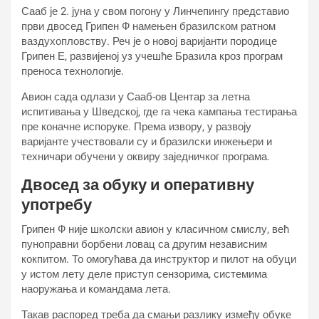
Сааб је 2. јуна у свом погону у Линчепингу представио
први двосед Грипен Ф намењен бразилском ратном
ваздухопловству. Реч је о новој варијанти породице
Грипен Е, развијеној уз учешће Бразила кроз програм
преноса технологије.
Авион сада одлази у Сааб-ов Центар за летна
испитивања у Шведској, где га чека кампања тестирања
пре коначне испоруке. Према извору, у развоју
варијанте учествовали су и бразилски инжењери и
техничари обучени у оквиру заједничког програма.
Двосед за обуку и оперативну
употребу
Грипен Ф није школски авион у класичном смислу, већ
пуноправни борбени ловац са другим независним
кокпитом. То омогућава да инструктор и пилот на обуци
у истом лету деле приступ сензорима, системима
наоружања и командама лета.
Такав распоред треба да смањи разлику између обуке