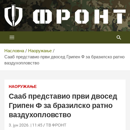
Скип
то
цонтент
Први војни канал у Србији
Телевизија ФРОНТ
Насловна
Наоружање
Сааб представио први двосед Грипен Ф за бразилско ратно
ваздухопловство
Сааб представио први двосед Грипен Ф за бразилско
ратно ваздухопловство
НАОРУЖАЊЕ
Сааб представио први двосед
Грипен Ф за бразилско ратно
ваздухопловство
3. јун 2026. | 11:45
ТВ ФРОНТ