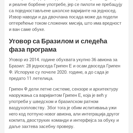
и реалне борбене употребе, јер се пилоти не пребацују
са поједностављене школске варијанте на једносед.
Извор наводи и да двочлана посада може да подели
оптерећење током сложених мисија, што има вредност
и ван саме обуке.
Уговор са Бразилом и следећа
фаза програма
Уговор из 2014. године обухвата укупно 36 авиона за
Бразил: 28 једноседа Грипен Е и осам двоседа Грипен
Ф. Испоруке су почеле 2020. године, а до сада је
предато 11 летелица.
Грипен Ф дели летне системе, сензоре и архитектуру
наоружања са варијантом Грипен Е, која је већ у
употреби у шведском и бразилском ратном
ваздухопловству. Због тога је обим испитивања ужи
него код потпуно новог авиона, али интеграција другог
кокпита, двоструких команди и интерфејса за обуку и
даље захтева засебну проверу.