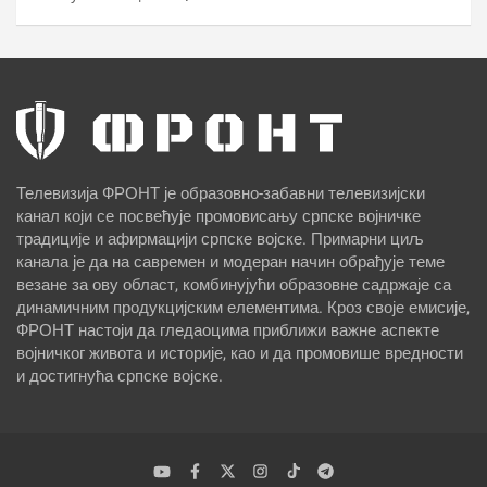
Телевизија ФРОНТ је образовно-забавни телевизијски
канал који се посвећује промовисању српске војничке
традиције и афирмацији српске војске. Примарни циљ
канала је да на савремен и модеран начин обрађује теме
везане за ову област, комбинујући образовне садржаје са
динамичним продукцијским елементима. Кроз своје емисије,
ФРОНТ настоји да гледаоцима приближи важне аспекте
војничког живота и историје, као и да промовише вредности
и достигнућа српске војске.