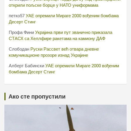
открили пољске борце у НАТО униформама
петко57
УАЕ опремили Мираге 2000 вођеним бомбама
Десерт Стинг
Профа Фини
Украјина први пут званично приказала
СТАСХ са Хеллфире ракетама на камиону ДАФ
Слободан
Руски Рассвет већ отвара дневне
комуникационе прозоре изнад Украјине
Алберт Бабински
УАЕ опремили Мираге 2000 вођеним
бомбама Десерт Стинг
Ако сте пропустили