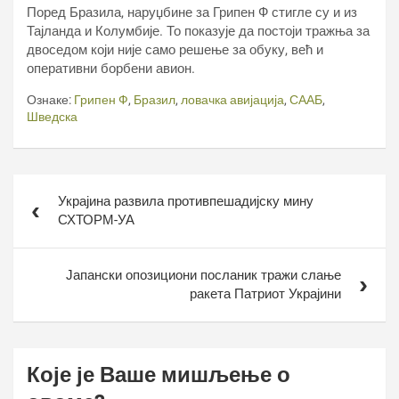
Поред Бразила, наруџбине за Грипен Ф стигле су и из
Тајланда и Колумбије. То показује да постоји тражња за
двоседом који није само решење за обуку, већ и
оперативни борбени авион.
Ознаке:
Грипен Ф
,
Бразил
,
ловачка авијација
,
СААБ
,
Шведска
Кретање
Украјина развила противпешадијску мину
чланка
СХТОРМ-УА
Јапански опозициони посланик тражи слање
ракета Патриот Украјини
Које је Ваше мишљење о