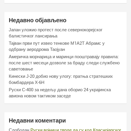
Недавно објављено
Јапан уложио протест после севернокорејског
балистичког лансирања
Тајван први пут извео тенкове М1А2Т Абрамс у
одбрану аеродрома Таојуан
Америчка морнарица и маринци пооштравају правила:
после шест месеци дозволе за браду следи службено
саветовање
Кинески Ј-20 добио нову улогу: пратња стратешких
бомбардера Х-6Н
Руски С-400 за недељу дана оборио 24 украјинска
авиона новом тактиком заседе
Недавни коментари
Слободан
Руски војници тврде да су код Краснојарског