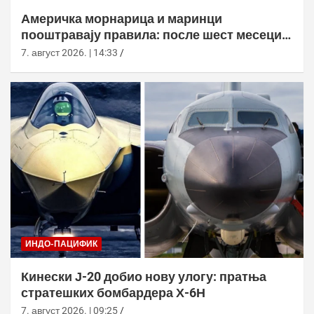
Америчка морнарица и маринци
пооштравају правила: после шест месеци
дозволе за браду следи службено
7. август 2026. | 14:33
саветовање
ИНДО-ПАЦИФИК
Кинески Ј-20 добио нову улогу: пратња
стратешких бомбардера Х-6Н
7. август 2026. | 09:25