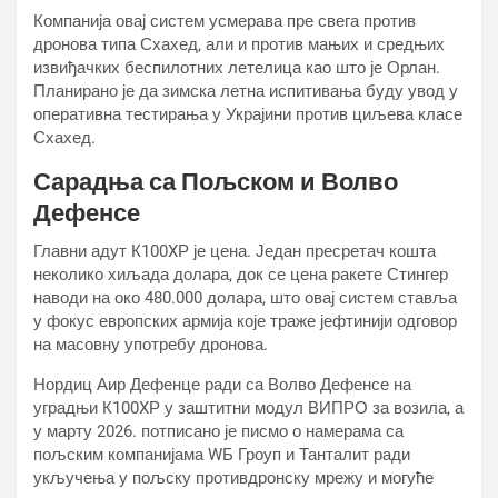
Компанија овај систем усмерава пре свега против
дронова типа Схахед, али и против мањих и средњих
извиђачких беспилотних летелица као што је Орлан.
Планирано је да зимска летна испитивања буду увод у
оперативна тестирања у Украјини против циљева класе
Схахед.
Сарадња са Пољском и Волво
Дефенсе
Главни адут К100XР је цена. Један пресретач кошта
неколико хиљада долара, док се цена ракете Стингер
наводи на око 480.000 долара, што овај систем ставља
у фокус европских армија које траже јефтинији одговор
на масовну употребу дронова.
Нордиц Аир Дефенце ради са Волво Дефенсе на
уградњи К100XР у заштитни модул ВИПРО за возила, а
у марту 2026. потписано је писмо о намерама са
пољским компанијама WБ Гроуп и Танталит ради
укључења у пољску противдронску мрежу и могуће