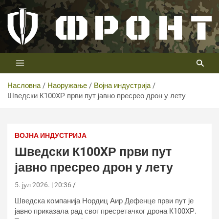
Скип
то
цонтент
Први војни канал у Србији
Телевизија ФРОНТ
Насловна
Наоружање
Војна индустрија
Шведски К100XР први пут јавно пресрео дрон у лету
Шведски К100XР први пут јавно пресрео дрон у лету
ВОЈНА ИНДУСТРИЈА
Шведски К100XР први пут
јавно пресрео дрон у лету
5. јул 2026. | 20:36
Шведска компанија Нордиц Аир Дефенце први пут је
јавно приказала рад свог пресретачког дрона К100XР.