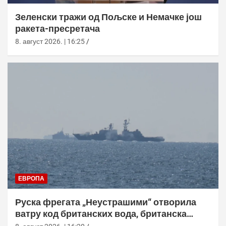
Зеленски тражи од Пољске и Немачке још
ракета-пресретача
8. август 2026. | 16:25
ЕВРОПА
Руска фрегата „Неустрашими“ отворила
ватру код британских вода, британска
морнарица појачала праћење