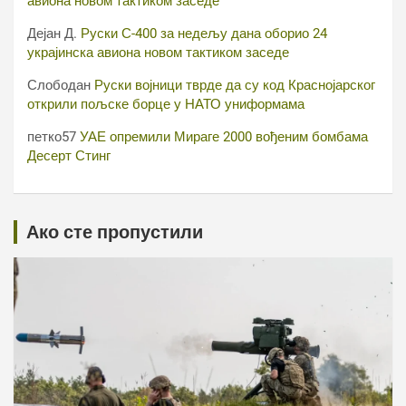
авиона новом тактиком заседе
Дејан Д.
Руски С-400 за недељу дана оборио 24
украјинска авиона новом тактиком заседе
Слободан
Руски војници тврде да су код Краснојарског
открили пољске борце у НАТО униформама
петко57
УАЕ опремили Мираге 2000 вођеним бомбама
Десерт Стинг
Ако сте пропустили