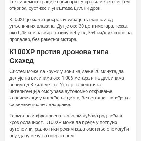
Током демонстрације новинари су пратили како систем
открива, сустиже и уништава циљни дрон.
К100XР је мали пресретач израђен углавном од
угљеничних влакана. Дуг је око 30 центиметара, тежак
око 0,45 кг и развија брзину већу од 354 км/х уз погон на
пропелер, без ракетног мотора.
К100XР против дронова типа
Схахед
Систем може да кружи у зони најмање 20 минута, да
делује на висинама око 1.006 метара и на даљинама
већим од 3 километра. Уграђена вештачка
интелигенција омогућава аутономно откривање,
класификацију и праћење циља, без сталног навођења
са земље после лансирања.
Термална инфрацрвена глава омогућава рад ноћу и
кроз облачност. К100XР може да пређе у потпуно
аутономни, радио-тихи режим када ометање онемогући
поуздану везу са оператором.