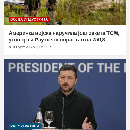
ВОЈНА ИНДУСТРИЈА
Америчка војска наручила још ракета ТОW,
уговор са Раyтхеон порастао на 750,8
милиона долара
8. август 2026. | 16:30
РАТ У УКРАЈИНИ