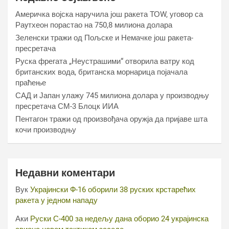
Америчка војска наручила још ракета ТОW, уговор са
Раyтхеон порастао на 750,8 милиона долара
Зеленски тражи од Пољске и Немачке још ракета-
пресретача
Руска фрегата „Неустрашими“ отворила ватру код
британских вода, британска морнарица појачала
праћење
САД и Јапан улажу 745 милиона долара у производњу
пресретача СМ-3 Блоцк ИИА
Пентагон тражи од произвођача оружја да пријаве шта
кочи производњу
Недавни коментари
Вук
Украјински Ф-16 оборили 38 руских крстарећих
ракета у једном нападу
Аки
Руски С-400 за недељу дана оборио 24 украјинска