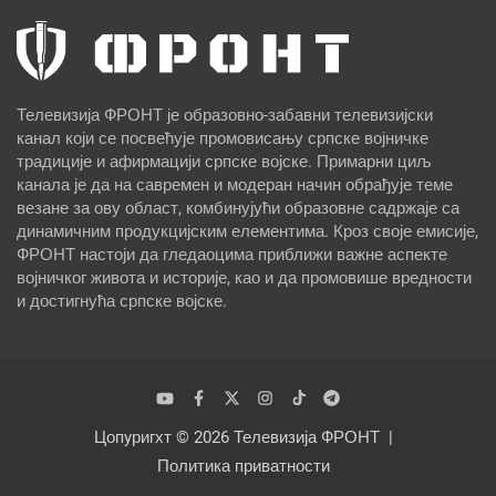
Телевизија ФРОНТ је образовно-забавни телевизијски
канал који се посвећује промовисању српске војничке
традиције и афирмацији српске војске. Примарни циљ
канала је да на савремен и модеран начин обрађује теме
везане за ову област, комбинујући образовне садржаје са
динамичним продукцијским елементима. Кроз своје емисије,
ФРОНТ настоји да гледаоцима приближи важне аспекте
војничког живота и историје, као и да промовише вредности
и достигнућа српске војске.
Цопyригхт © 2026
Телевизија ФРОНТ
Политика приватности