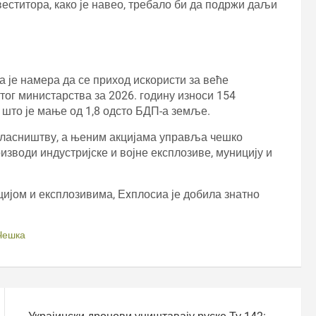
нвеститора, како је навео, требало би да подржи даљи
а је намера да се приход искористи за веће
ог министарства за 2026. годину износи 154
, што је мање од 1,8 одсто БДП-а земље.
 власништву, а њеним акцијама управља чешко
изводи индустријске и војне експлозиве, муницију и
ијом и експлозивима, Еxплосиа је добила знатно
Чешка