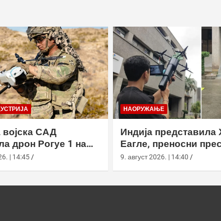
ДУСТРИЈА
НАОРУЖАЊЕ
 војска САД
Индија представила 
ла дрон Рогуе 1 на
Еагле, преносни пре
 вежби у
дронова са АИ наво
6. | 14:45
9. август 2026. | 14:40
рнији