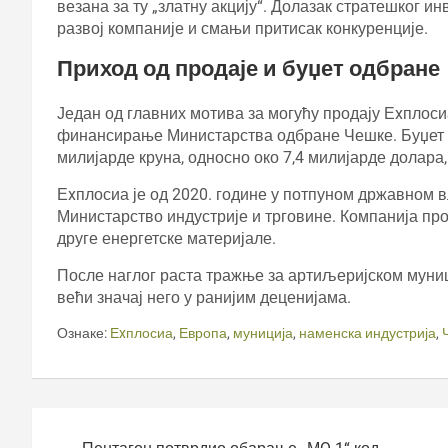
везана за ту „златну акцију“. Долазак стратешког и
развој компаније и смањи притисак конкуренције.
Приход од продаје и буџет одбране
Један од главних мотива за могућу продају Еxплоси
финансирање Министарства одбране Чешке. Буџет т
милијарде круна, односно око 7,4 милијарде долара
Еxплосиа је од 2020. године у потпуном државном
Министарство индустрије и трговине. Компанија про
друге енергетске материјале.
После наглог раста тражње за артиљеријском муниц
већи значај него у ранијим деценијама.
Ознаке:
Еxплосиа
,
Европа
,
муниција
,
наменска индустрија
,
Кретање