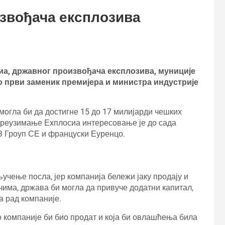
звођача експлозива
иа, државног произвођача експлозива, муниције
ио први заменик премијера и министра индустрије
огла би да достигне 15 до 17 милијарди чешких
 преузимање Еxплосиа интересовање је до сада
З Гроуп СЕ и француски Еуренцо.
учење посла, јер компанија бележи јаку продају и
има, држава би могла да привуче додатни капитал,
на рад компаније.
ео компаније би био продат и која би овлашћења била