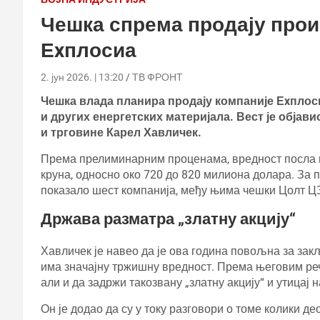
Чешка спрема продају прои
Еxплосиа
2. јун 2026. | 13:20
ТВ ФРОНТ
Чешка влада планира продају компаније Еxплос
и других енергетских материјала. Вест је објав
и трговине Карел Хавличек.
Према прелиминарним проценама, вредност посла м
круна, односно око 720 до 820 милиона долара. За
показало шест компанија, међу њима чешки Цолт Ц
Држава разматра „златну акцију“
Хавличек је навео да је ова година повољна за закљ
има значајну тржишну вредност. Према његовим реч
али и да задржи такозвану „златну акцију“ и утицај 
Он је додао да су у току разговори о томе колики д