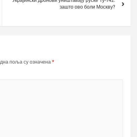
Украјински дронови уништавају руске Ту-142:
зашто ово боли Москву?
дна поља су означена
*