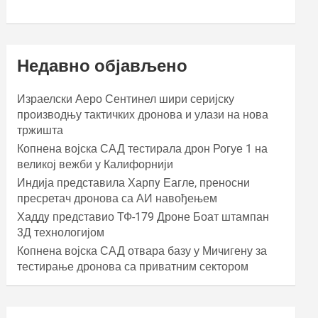
Недавно објављено
Израелски Аеро Сентинел шири серијску
производњу тактичких дронова и улази на нова
тржишта
Копнена војска САД тестирала дрон Рогуе 1 на
великој вежби у Калифорнији
Индија представила Харпy Еагле, преносни
пресретач дронова са АИ навођењем
Хаддy представио ТФ-179 Дроне Боат штампан
3Д технологијом
Копнена војска САД отвара базу у Мичигену за
тестирање дронова са приватним сектором