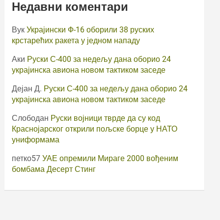
Недавни коментари
Вук
Украјински Ф-16 оборили 38 руских
крстарећих ракета у једном нападу
Аки
Руски С-400 за недељу дана оборио 24
украјинска авиона новом тактиком заседе
Дејан Д.
Руски С-400 за недељу дана оборио 24
украјинска авиона новом тактиком заседе
Слободан
Руски војници тврде да су код
Краснојарског открили пољске борце у НАТО
униформама
петко57
УАЕ опремили Мираге 2000 вођеним
бомбама Десерт Стинг