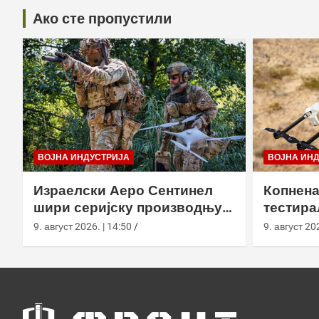
Ако сте пропустили
ВОЈНА ИНДУСТРИЈА
ВОЈНА ИН
Израелски Аеро Сентинел
Копнена
шири серијску производњу
тестира
тактичких дронова и улази
великој
9. август 2026. | 14:50
9. август 202
на нова тржишта
Калифо