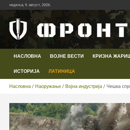
Скип
недеља, 9. август, 2026.
то
цонтент
Први војни канал у Србији
Телевизија ФРОНТ
НАСЛОВНА
ВОЈНЕ ВЕСТИ
КРИЗНА ЖАРИ
ИСТОРИЈА
ЛАТИНИЦА
Насловна
Наоружање
Војна индустрија
Чешка спр