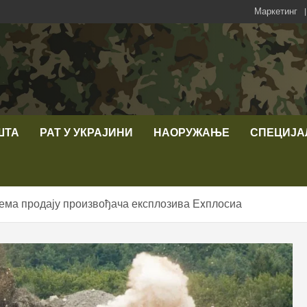
Маркетинг
ШТА
РАТ У УКРАЈИНИ
НАОРУЖАЊЕ
СПЕЦИЈА
ема продају произвођача експлозива Еxплосиа