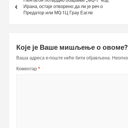
чланка
Пентагон потврдио обарање „МQ-1“ код
Ирана, остаје отворено да ли је реч о
Предатор или МQ-1Ц Граy Еагле
Које је Ваше мишљење о овоме?
Ваша адреса е-поште неће бити објављена.
Неопхо
Коментар
*