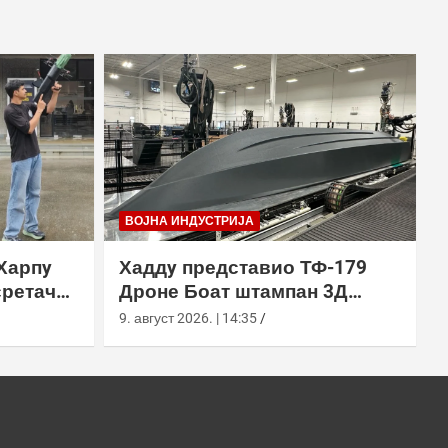
ВОЈНА ИНДУСТРИЈА
Харпy
Хаддy представио ТФ-179
сретач
Дроне Боат штампан 3Д
ђењем
технологијом
9. август 2026. | 14:35