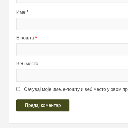
Име
*
Е-пошта
*
Веб место
Сачувај моје име, е-пошту и веб место у овом п