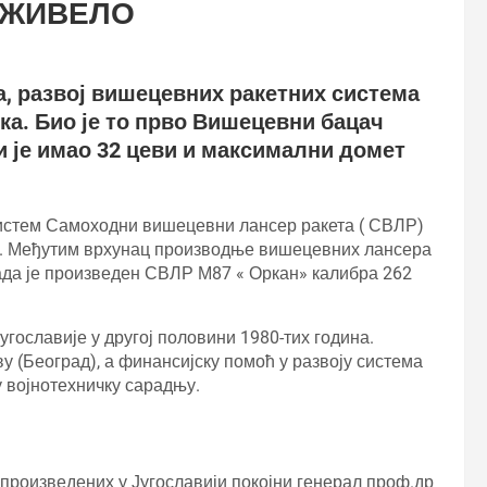
АЖИВЕЛО
а, развој вишецевних ракетних система
ка. Био је то прво Вишецевни бацач
ји је имао 32 цеви и максимални домет
систем Самоходни вишецевни лансер ракета ( СВЛР)
км. Међутим врхунац производње вишецевних лансера
када је произведен СВЛР М87 « Оркан» калибра 262
угославије у другој половини 1980-тих година.
у (Београд), а финансијску помоћ у развоју система
у војнотехничку сарадњу.
 произведених у Југославији покојни генерал проф.др