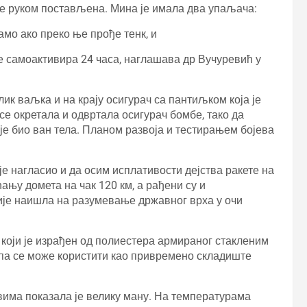
је руком постављена. Мина је имала два упаљача:
амо ако преко ње прође тенк, и
е самоактивира 24 часа, наглашава др Вучуревић у
ик ваљка и на крају осигурач са пантиљком која је
е окретала и одвртала осигурач бомбе, тако да
је био ван тела. Планом развоја и тестирањем бојева
је нагласио и да осим исплативости дејства ракете на
њу домета на чак 120 км, а рађени су и
 није наишла на разумевање државног врха у очи
, који је израђен од полиестера армираног стакленим
 па се може користити као привремено складиште
овима показала је велику ману. На температурама