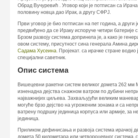
Обрад Вучуревић . Уговор који је потписан са Ирач
половину новца дао Ирак, а другу СФРЈ.
Први уговор је био потписан на пет година, а други 
предвиђено да се Ираку испоруче четири батерије са
Брзом развоју система допринела је, а како је гене
овом систему, присутност сина генерала Амина дире
Садама Хусеина
. Пројекат. са ирачке стране водио
специјални саветник.
Опис система
Вишецевни ракетни систем великог домета 262 мм М
изненадна дејства снажном ватром по дубини непри
најважнијих циљева. Захваљујући великим маневар
могуће брзо дејство на угроженим зонама и са неп
ватрену подршку јединица корпуса или армије, за н
јединица.
Приликом дефинисања и развоја система ирачкој де
домета 50 километара или четвороцевног система, 