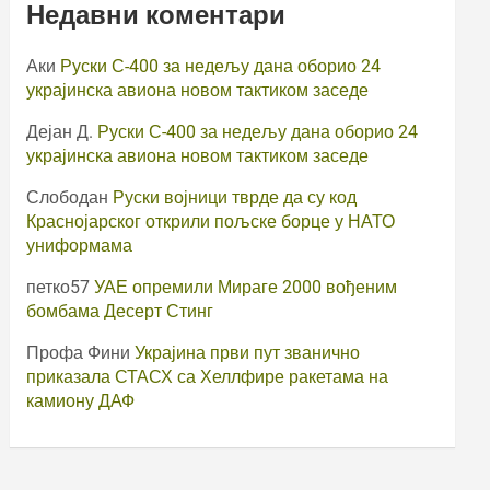
Недавни коментари
Аки
Руски С-400 за недељу дана оборио 24
украјинска авиона новом тактиком заседе
Дејан Д.
Руски С-400 за недељу дана оборио 24
украјинска авиона новом тактиком заседе
Слободан
Руски војници тврде да су код
Краснојарског открили пољске борце у НАТО
униформама
петко57
УАЕ опремили Мираге 2000 вођеним
бомбама Десерт Стинг
Профа Фини
Украјина први пут званично
приказала СТАСХ са Хеллфире ракетама на
камиону ДАФ