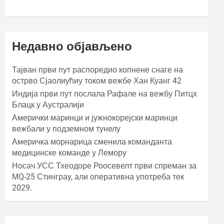
Недавно објављено
Тајван први пут распоредио копнене снаге на
острво Сјаолиућиу током вежбе Хан Куанг 42
Индија први пут послала Рафале на вежбу Питцх
Блацк у Аустралији
Амерички маринци и јужнокорејски маринци
вежбали у подземном тунелу
Америчка морнарица сменила команданта
медицинске команде у Лемору
Носач УСС Тхеодоре Роосевелт први спреман за
МQ-25 Стинграy, али оперативна употреба тек
2029.