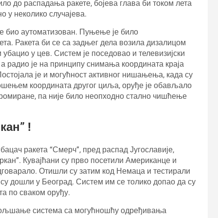
ло до распадања ракете, бојева глава би током лета
о у неколико случајева.
је био аутоматизован. Пуњење је било
ета. Ракета би се са задњег дела возила дизалицом
и убацио у цев. Систем је поседовао и телевизијски
, а радио је на принципу снимања координата краја
остојала је и могућност активног нишањења, када су
ношењем координата другог циља, оруђе је обављало
ромиране, па није било неопходно стално чишћење
кан” !
бацач ракета “Смерч”, пред распад Југославије,
Оркан”. Кувајћани су прво посетили Американце и
говарало. Отишли су затим код Немаца и тестирали
 су дошли у Београд. Систем им се толико допао да су
ета по сваком оруђу.
побољшање система са могућношћу одређивања