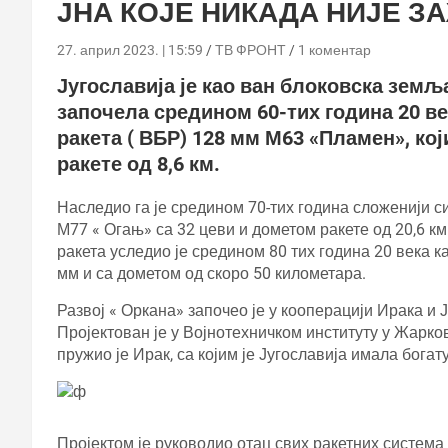
ЈНА КОЈЕ НИКАДА НИЈЕ З
27. април 2023. | 15:59
ТВ ФРОНТ
1 коментар
Југославија је као ван блоковска земљ
започела средином 60-тих година 20 ве
ракета ( ВБР) 128 мм М63 «Пламен», ко
ракете од 8,6 км.
Наследио га је средином 70-тих година сложенији 
М77 « Огањ» са 32 цеви и дометом ракете од 20,6 
ракета уследио је средином 80 тих година 20 века 
мм и са дометом од скоро 50 километара.
Развој « Оркана» започео је у кооперацији Ирака и Ј
Пројектован је у Војнотехничком институту у Жарков
пружио је Ирак, са којим је Југославија имала богат
Пројектом је руководио отац свих ракетних система