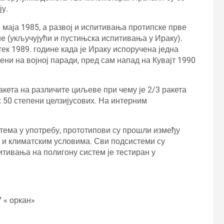
у.
маја 1985, а развој и испитивања протипске прве
не (укључујући и пустињска испитивања у Ираку).
ек 1989. године када је Ираку испоручена једна
ђени на војној паради, пред сам напад на Кувајт 1990
кета на различите циљеве при чему је 2/3 ракета
 50 степени целзијусових. На интерним
ема у употребу, прототипови су прошли између
м и климатским условима. Сви подсистеми су
итивања на полигону систем је тестиран у
 « оркан»