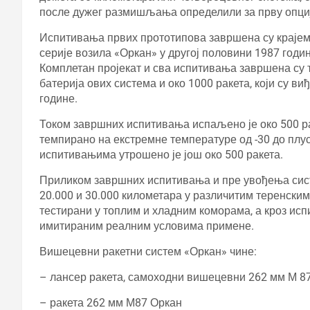
после дужег размишљања определили за прву опциј
Испитивања првих прототипова завршена су крајем 
серије возила «Оркан» у другој половини 1987 годи
Комплетан пројекат и сва испитивања завршена су т
батерија ових система и око 1000 ракета, који су ви
године.
Током завршних испитивања испаљено је око 500 ра
темпирано на екстремне температуре од -30 до плус
испитивањима утрошено је још око 500 ракета.
Приликом завршних испитивања и пре увођења сист
20.000 и 30.000 километара у различитим теренски
тестирани у топлим и хладним коморама, а кроз исп
имитираним реалним условима примене.
Вишецевни ракетни систем «Оркан» чине:
– лансер ракета, самоходни вишецевни 262 мм М 87
– ракета 262 мм М87 Оркан