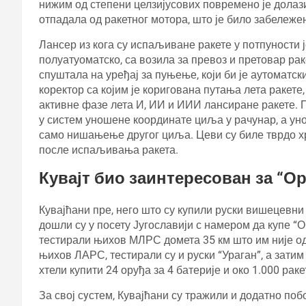
нижим од степени целзијусових повремено је долази
отпадала од ракетног мотора, што је било забележен
Лансер из кога су испаљиване ракете у потпуности 
полуатуоматско, са возила за превоз и претовар рак
спуштала на уређај за пуњење, који би је аутоматск
коректор са којим је коригована путања лета ракете
активне фазе лета И, ИИ и ИИИ лансиране ракете. П
у систем уношене координате циља у рачунар, а у
само нишањење другог циља. Цеви су биле тврдо х
после испаљивања ракета.
Кувајт био заинтересован за “Ор
Кувајћани пре, него што су купили руски вишецевни 
дошли су у посету Југославији с намером да купе “
тестирали њихов МЛРС домета 35 км што им није од
њихов ЛАРС, тестирали су и руски “Ураган”, а затим
хтели купити 24 оруђа за 4 батерије и око 1.000 рак
За свој сyстем, Кувајћани су тражили и додатно 