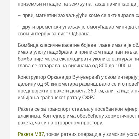
приземљи и падне на земљу на такав начин као да 
– први, магнетни захваљујући коме се активирала с
– други временски упаљач је омогућавао мини да с
свом интервју за лист Одбрана.
Бомбица класичне касетне бојеве главе имала је обл
имала улогу падобрана, а приликом пада пантиљка с
бомба није могла експлодирати уколико осигурач ни
глава се отварала на висинама од 800 до 1000 м.
Конструктор Оркана др Вучувервић у свом интервју 
даљину од 50 километара размишљало се и о повећа
предпројекти о ракети домета 350 км, али та идеја
избијања грађанског рата у СФРЈ.
Ракета се за транспорт ставља у посебан контејнер
влакнима. Контејнер има обезбеђену херметичност
ракета, чак и на отовреном простору.
Ракета М87
, током ратних операција у зимским усл