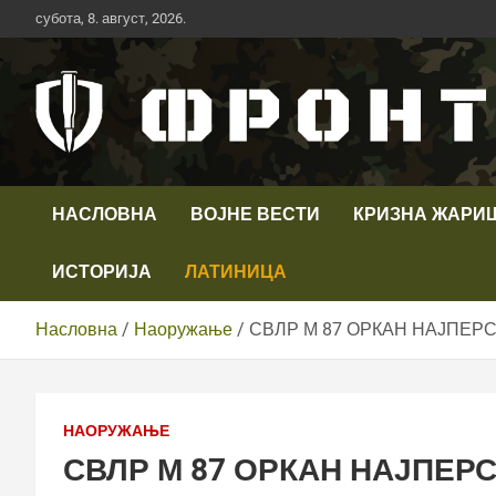
Скип
субота, 8. август, 2026.
то
цонтент
Први војни канал у Србији
Телевизија ФРОНТ
НАСЛОВНА
ВОЈНЕ ВЕСТИ
КРИЗНА ЖАРИ
ИСТОРИЈА
ЛАТИНИЦА
Насловна
Наоружање
СВЛР М 87 ОРКАН НАЈПЕР
НАОРУЖАЊЕ
СВЛР М 87 ОРКАН НАЈПЕ