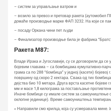
– систем за управљање ватром и
– возило за превоз и претовар ракета (аутомобил 
домаће производње марке ФАП 3232. На који се пак
– посаду Оркана чини пет људи
– Финализатор производње била је фабрика “Братс
Ракета М87:
Владе Ирака и Југославије, су се договорили да се у
бојевим главама – са бомбицама кумулативно-парча
грама са по 288 “бомбица” у једној (касети) бојево
површину од скоро 2 хектара. Свака од тих бомбица и
дејства био 10 метара. Друга врста касетне бојеве 
мм и масе 1,8 килограма за постављање противтенк
Иначе бомбице су имале систем за самоуништење о
оклопне јединице). Време самоуништења темпирање
« Направили смо крилца, која су усмеравала мине. И