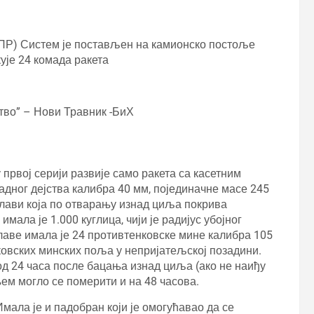
ППР) Систем је постављен на камионско постоље
ује 24 комада ракета
тво” – Нови Травник -БиХ
 првој серији развије само ракета са касетним
дног дејства калибра 40 мм, појединачне масе 245
ј глави која по отварању изнад циља покрива
мала је 1.000 куглица, чији је радијус убојног
главе имала је 24 противтенковске мине калибра 105
овских минских поља у непријатељској позадини.
д 24 часа после бацања изнад циља (ако не наиђу
м могло се померити и на 48 часова.
мала је и падобран који је омогућавао да се