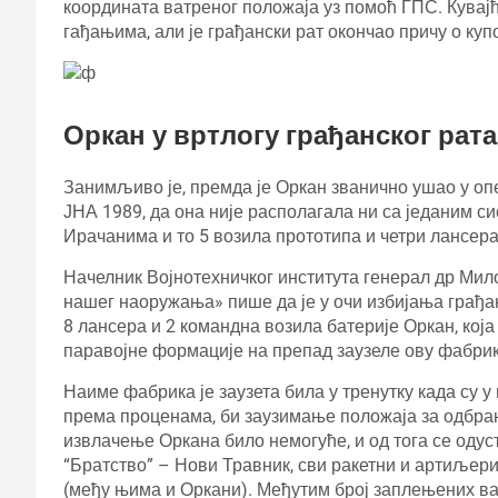
координата ватреног положаја уз помоћ ГПС. Кувај
гађањима, али је грађански рат окончао причу о куп
Оркан у вртлогу грађанског рата
Занимљиво је, премда је Оркан званично ушао у оп
ЈНА 1989, да она није располагала ни са једаним с
Ирачанима и то 5 возила прототипа и четри лансера (
Начелник Војнотехничког института генерал др Мило
нашег наоружања» пише да је у очи избијања грађан
8 лансера и 2 командна возила батерије Оркан, која
паравојне формације на препад заузеле ову фабри
Наиме фабрика је заузета била у тренутку када су у
према проценама, би заузимање положаја за одбран
извлачење Оркана било немогуће, и од тога се оду
“Братство” – Нови Травник, сви ракетни и артиљериј
(међу њима и Оркани). Међутим број заплењених вар