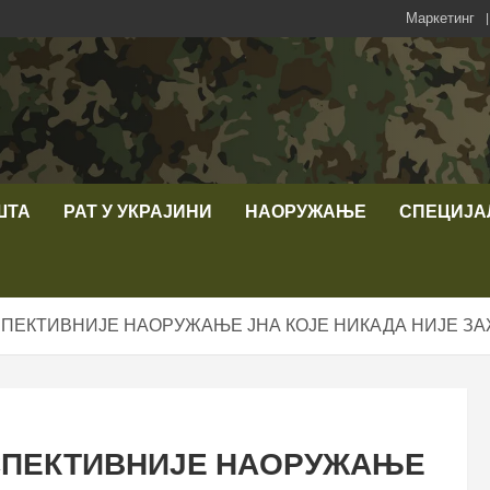
Маркетинг
ШТА
РАТ У УКРАЈИНИ
НАОРУЖАЊЕ
СПЕЦИЈА
СПЕКТИВНИЈЕ НАОРУЖАЊЕ ЈНА КОЈЕ НИКАДА НИЈЕ З
РСПЕКТИВНИЈЕ НАОРУЖАЊЕ