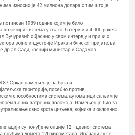
анима износио је 42 милиона долара с тим што је
је потписан 1989 године којим је било
 по четири система у свакој батерији и 4.000 ракета.
рал Вучуревић објаснио у свом интервју и причи о
ктора војне индустрије Ирака и блиског пријатеља
 је др ал Сади, каснији министар и Садамов
 87 Оркан намењен је за брза и
јатељске територије, посебно против
ским способностима система, аутоматици са њим је
рипремљених ватрених положаја. Намењен је био за
еутралисање свих врста циљева, војника и оклопних
легацији су понуђене опције 12 –цевног система
са оруђима домета 120 километара. Ирачани су се