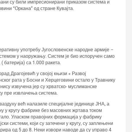
ћани су били импресионирани приказом система и
овини “Оркана” од стране Кувајта.
еративну употребу Југословенске народне армије –
истемом у наоружању. Систем је био испоручен само
 батерија) са 1.000 ракета.
рад Драгојевић у својој књизи « Развој
ског рата у Босни и Херцеговини остало у Травнику
 нису извучена јер су хрватско- муслиманске
ку пре извлачења система.
 ваздуху већ налазиле специјалне јединице ЈНА, а
у у кругу фабрике без масовних жртава током
стало. Уласком правојних формација у фабрику
ски системи, који су затечени у кругу, су заплењени
ира од 5 до 8. Неки извори наводе да су управо 4