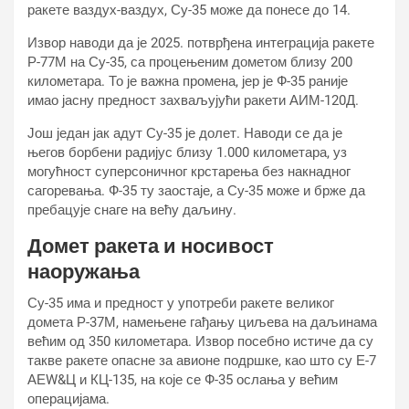
ракете ваздух-ваздух, Су-35 може да понесе до 14.
Извор наводи да је 2025. потврђена интеграција ракете
Р-77М на Су-35, са процењеним дометом близу 200
километара. То је важна промена, јер је Ф-35 раније
имао јасну предност захваљујући ракети АИМ-120Д.
Још један јак адут Су-35 је долет. Наводи се да је
његов борбени радијус близу 1.000 километара, уз
могућност суперсоничног крстарења без накнадног
сагоревања. Ф-35 ту заостаје, а Су-35 може и брже да
пребацује снаге на већу даљину.
Домет ракета и носивост
наоружања
Су-35 има и предност у употреби ракете великог
домета Р-37М, намењене гађању циљева на даљинама
већим од 350 километара. Извор посебно истиче да су
такве ракете опасне за авионе подршке, као што су Е-7
АЕW&Ц и КЦ-135, на које се Ф-35 ослања у већим
операцијама.