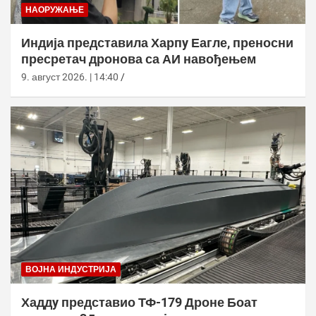
НАОРУЖАЊЕ
Индија представила Харпy Еагле, преносни
пресретач дронова са АИ навођењем
9. август 2026. | 14:40
ВОЈНА ИНДУСТРИЈА
Хаддy представио ТФ-179 Дроне Боат