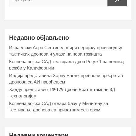
Недавно објављено
Израелски Аеро Сентинел шири серијску производњу
тактичких дронова и улази на нова тржишта
Копнена војска САД тестирала дрон Рогуе 1 на великој
вежби у Калифорнији
Индија представила Харпy Еагле, преносни пресретач
дронова са АИ навођењем
Хаддy представио ТФ-179 Дроне Боат штампан 3Д
технологијом
Копнена војска САД отвара базу у Мичигену за
тестирање дронова са приватним сектором
Недавни коментари