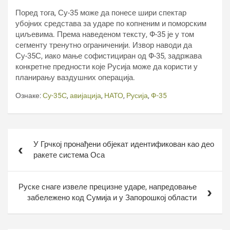
Поред тога, Су-35 може да понесе шири спектар
убојних средстава за ударе по копненим и поморским
циљевима. Према наведеном тексту, Ф-35 је у том
сегменту тренутно ограниченији. Извор наводи да
Су-35С, иако мање софистициран од Ф-35, задржава
конкретне предности које Русија може да користи у
планирању ваздушних операција.
Ознаке:
Су-35С
,
авијација
,
НАТО
,
Русија
,
Ф-35
Кретање
У Грчкој пронађени објекат идентификован као део
чланка
ракете система Оса
Руске снаге извеле прецизне ударе, напредовање
забележено код Сумија и у Запорошкој области