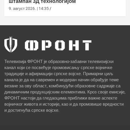
штампан 3Д технологијом
9. август 2026. | 14:35
Телевизија ФРОНТ је образовно-забавни телевизијски
канал који се посвећује промовисању српске војничке
традиције и афирмацији српске војске. Примарни циљ
канала је да на савремен и модеран начин обрађује теме
везане за ову област, комбинујући образовне садржаје са
динамичним продукцијским елементима. Кроз своје емисије,
ФРОНТ настоји да гледаоцима приближи важне аспекте
војничког живота и историје, као и да промовише вредности
и достигнућа српске војске.