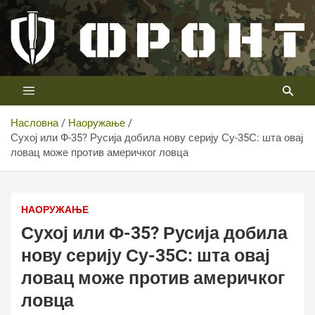
Скип
то
цонтент
Први војни канал у Србији
Телевизија ФРОНТ
Насловна
Наоружање
Сухој или Ф-35? Русија добила нову серију Су-35С: шта овај
ловац може против америчког ловца
НАОРУЖАЊЕ
Сухој или Ф-35? Русија добила
нову серију Су-35С: шта овај
ловац може против америчког
ловца