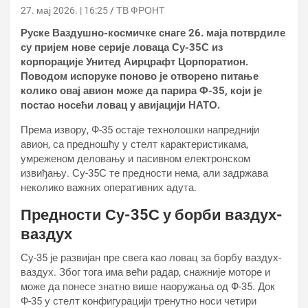
27. мај 2026. | 16:25
ТВ ФРОНТ
Руске Ваздушно-космичке снаге 26. маја потврдиле
су пријем нове серије ловаца Су-35С из
корпорације Унитед Аирцрафт Цорпоратион.
Поводом испоруке поново је отворено питање
колико овај авион може да парира Ф-35, који је
постао носећи ловац у авијацији НАТО.
Према извору, Ф-35 остаје технолошки напреднији
авион, са предношћу у стелт карактеристикама,
умреженом деловању и пасивном електронском
извиђању. Су-35С те предности нема, али задржава
неколико важних оперативних адута.
Предности Су-35С у борби ваздух-
ваздух
Су-35 је развијан пре свега као ловац за борбу ваздух-
ваздух. Због тога има већи радар, снажније моторе и
може да понесе знатно више наоружања од Ф-35. Док
Ф-35 у стелт конфигурацији тренутно носи четири