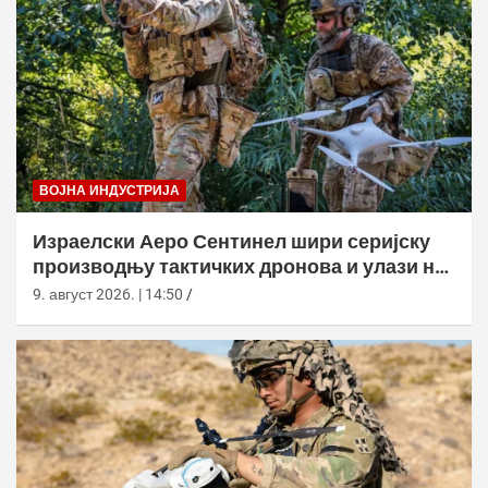
ВОЈНА ИНДУСТРИЈА
Израелски Аеро Сентинел шири серијску
производњу тактичких дронова и улази на
нова тржишта
9. август 2026. | 14:50