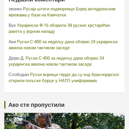
звонко
Русија штити подморнице Бореј антидронским
мрежама у бази на Камчатки
Вук
Украјински Ф-16 оборили 38 руских крстарећих
ракета у једном нападу
Аки
Руски С-400 за недељу дана оборио 24 украјинска
авиона новом тактиком заседе
Дејан Д.
Руски С-400 за недељу дана оборио 24
украјинска авиона новом тактиком заседе
Слободан
Руски војници тврде да су код Краснојарског
открили пољске борце у НАТО униформама
Ако сте пропустили