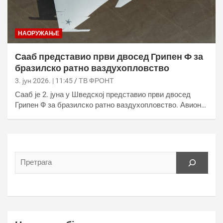
НАОРУЖАЊЕ
Сааб представио први двосед Грипен Ф за
бразилско ратно ваздухопловство
3. јун 2026. | 11:45
ТВ ФРОНТ
Сааб је 2. јуна у Шведској представио први двосед
Грипен Ф за бразилско ратно ваздухопловство. Авион…