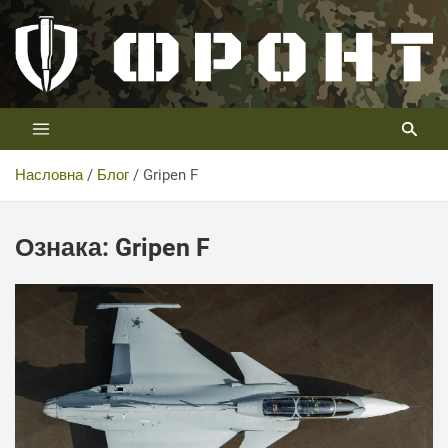
Скип
то
цонтент
Први војни канал у Србији
Телевизија ФРОНТ
Насловна
Блог
Gripen F
Ознака:
Gripen F