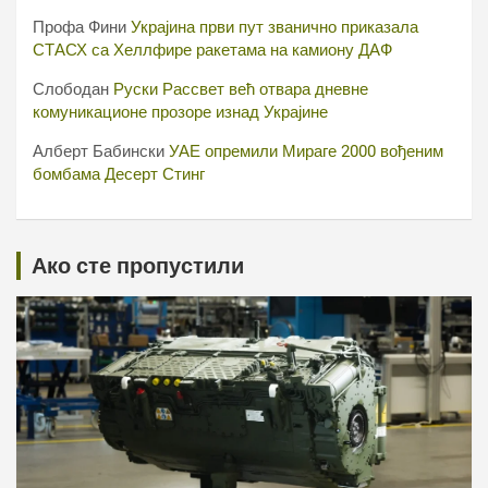
Профа Фини
Украјина први пут званично приказала
СТАСХ са Хеллфире ракетама на камиону ДАФ
Слободан
Руски Рассвет већ отвара дневне
комуникационе прозоре изнад Украјине
Алберт Бабински
УАЕ опремили Мираге 2000 вођеним
бомбама Десерт Стинг
Ако сте пропустили