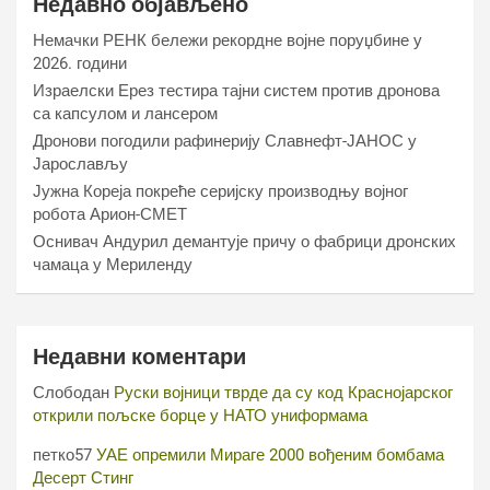
Недавно објављено
Немачки РЕНК бележи рекордне војне поруџбине у
2026. години
Израелски Ерез тестира тајни систем против дронова
са капсулом и лансером
Дронови погодили рафинерију Славнефт-ЈАНОС у
Јарослављу
Јужна Кореја покреће серијску производњу војног
робота Арион-СМЕТ
Оснивач Андурил демантује причу о фабрици дронских
чамаца у Мериленду
Недавни коментари
Слободан
Руски војници тврде да су код Краснојарског
открили пољске борце у НАТО униформама
петко57
УАЕ опремили Мираге 2000 вођеним бомбама
Десерт Стинг