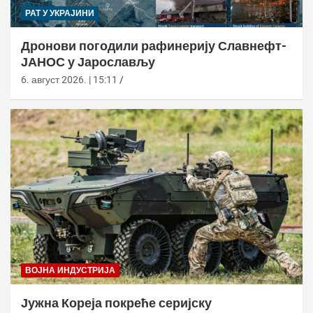
РАТ У УКРАЈИНИ
Дронови погодили рафинерију Славнефт-
ЈАНОС у Јарослављу
6. август 2026. | 15:11
ВОЈНА ИНДУСТРИЈА
Јужна Кореја покреће серијску