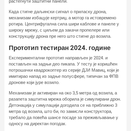
растегнути заштитни панели.
Када стигне даљински сигнал о приласку дрона,
механизам избацује кертриџ, а мотор га истовремено
ротира. Центрифугална сила шири каблове и панеле у
широку мрежу, с циљем да закачи пропелере или
конструкцију дрона пре него што стигне до возила.
Прототип тестиран 2024. године
Експериментални прототип направљен је 2024. и
постављен на задњи део пикапа. У тесту је коришћен
потрошачки квадрокоптер из серије ДЈИ Мавиц, који је
имитирао напад из задње полусфере, типичан за ФПВ
дронове који јуре возило.
Механизам је активиран на око 3,5 метра од возила, а
разапета заштитна мрежа оборила је симулирани дрон.
Детонација у симулацији догодила се на приближно 3
метра од возила, што би, по замисли конструктора,
требало да повећа шансе посаде за преживљавање у
односу на директан погодак.