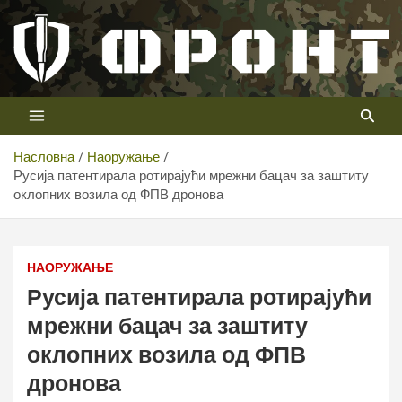
Скип
то
цонтент
Први војни канал у Србији
Телевизија ФРОНТ
Насловна
Наоружање
Русија патентирала ротирајући мрежни бацач за заштиту
оклопних возила од ФПВ дронова
Русија патентирала ротирајући мрежни бацач за
заштиту оклопних возила од ФПВ дронова
НАОРУЖАЊЕ
Русија патентирала ротирајући
мрежни бацач за заштиту
оклопних возила од ФПВ
дронова