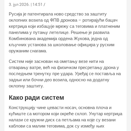
3. јул 2026. | 14:51
Русија је патентирала ново средство за заштиту
оклопних возила од ФПВ дронова – ротирајући бацач
кертриџа који избацује мрежу са теговима и платненим
панелима у путању летелице. Решење је развила
Комбинована академија ордена Жукова, једна од
кључних установа за школовање официра у руским
оружаним снагама.
Систем није заснован на ометању везе нити на
отварању ватре, већ на физичком пресретању дрона у
последњем тренутку пре удара. Уређај се поставља на
задњи или бочни део возила, односно на додатну
оклопну заштиту.
Како ради систем
Конструкцију чине цевасти носач, основна плоча и
кућиште са мотором који окреће склоп. Унутар кертриџа
налази се кружни диск са петљама на које су везани
каблови са малим теговима, док су између њих