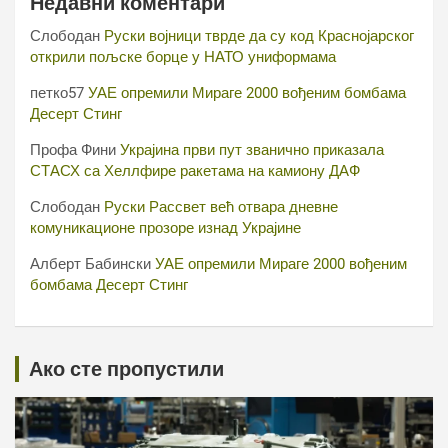
Недавни коментари
Слободан
Руски војници тврде да су код Краснојарског
открили пољске борце у НАТО униформама
петко57
УАЕ опремили Мираге 2000 вођеним бомбама
Десерт Стинг
Профа Фини
Украјина први пут званично приказала
СТАСХ са Хеллфире ракетама на камиону ДАФ
Слободан
Руски Рассвет већ отвара дневне
комуникационе прозоре изнад Украјине
Алберт Бабински
УАЕ опремили Мираге 2000 вођеним
бомбама Десерт Стинг
Ако сте пропустили