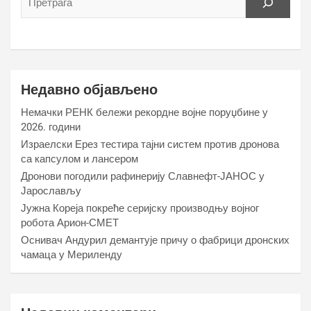
Недавно објављено
Немачки РЕНК бележи рекордне војне поруџбине у
2026. години
Израелски Ерез тестира тајни систем против дронова
са капсулом и лансером
Дронови погодили рафинерију Славнефт-ЈАНОС у
Јарослављу
Јужна Кореја покреће серијску производњу војног
робота Арион-СМЕТ
Оснивач Андурил демантује причу о фабрици дронских
чамаца у Мериленду