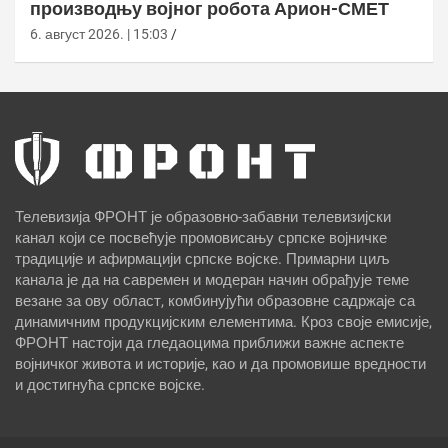
производњу војног робота Арион-СМЕТ
6. август 2026. | 15:03
Телевизија ФРОНТ је образовно-забавни телевизијски
канал који се посвећује промовисању српске војничке
традиције и афирмацији српске војске. Примарни циљ
канала је да на савремен и модеран начин обрађује теме
везане за ову област, комбинујући образовне садржаје са
динамичним продукцијским елементима. Кроз своје емисије,
ФРОНТ настоји да гледаоцима приближи важне аспекте
војничког живота и историје, као и да промовише вредности
и достигнућа српске војске.