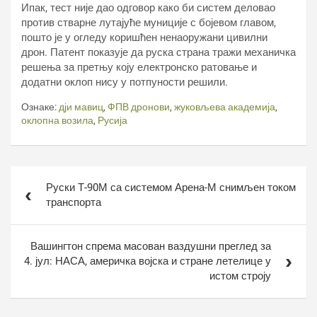
Ипак, тест није дао одговор како би систем деловао
против стварне лутајуће муниције с бојевом главом,
пошто је у огледу коришћен ненаоружани цивилни
дрон. Патент показује да руска страна тражи механичка
решења за претњу коју електронско ратовање и
додатни оклоп нису у потпуности решили.
Ознаке:
дји мавиц
,
ФПВ дронови
,
жуковљева академија
,
оклопна возила
,
Русија
Кретање
Руски Т-90М са системом Арена-М снимљен током
чланка
транспорта
Вашингтон спрема масован ваздушни преглед за
4. јул: НАСА, америчка војска и стране летелице у
истом строју