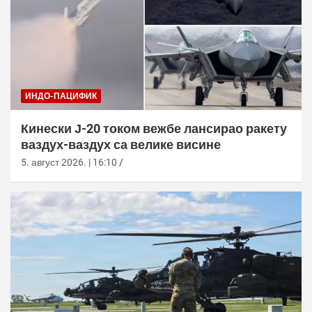
ИНДО-ПАЦИФИК
Кинески Ј-20 током вежбе лансирао ракету
ваздух-ваздух са велике висине
5. август 2026. | 16:10