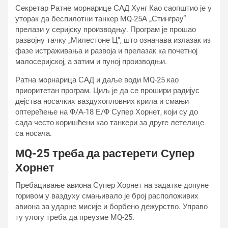
Секретар Ратне морнарице САД Хунг Као саопштио је у
уторак да беспилотни танкер МQ-25А „Стинграy“
прелази у серијску производњу. Програм је прошао
развојну тачку „Милестоне Ц“, што означава излазак из
фазе истраживања и развоја и прелазак ка почетној
малосеријској, а затим и пуној производњи.
Ратна морнарица САД и даље води МQ-25 као
приоритетан програм. Циљ је да се прошири радијус
дејства носачких ваздухопловних крила и смањи
оптерећење на Ф/А-18 Е/Ф Супер Хорнет, који су до
сада често коришћени као танкери за друге летелице
са носача.
МQ-25 треба да растерети Супер
Хорнет
Пребацивање авиона Супер Хорнет на задатке допуне
горивом у ваздуху смањивало је број расположивих
авиона за ударне мисије и борбено дежурство. Управо
ту улогу треба да преузме МQ-25.