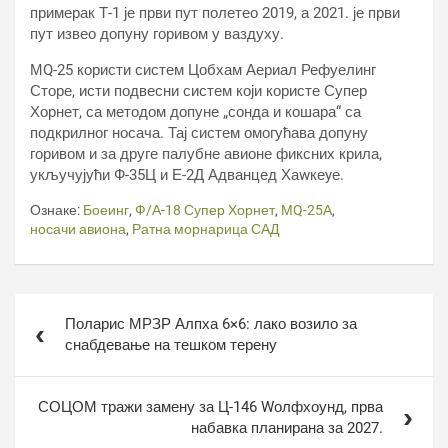
примерак Т-1 је први пут полетео 2019, а 2021. је први
пут извео допуну горивом у ваздуху.
МQ-25 користи систем Цобхам Аериал Рефуелинг
Сторе, исти подвесни систем који користе Супер
Хорнет, са методом допуне „сонда и кошара“ са
подкрилног носача. Тај систем омогућава допуну
горивом и за друге палубне авионе фиксних крила,
укључујући Ф-35Ц и Е-2Д Адванцед Хаwкеyе.
Ознаке:
Боеинг
,
Ф/А-18 Супер Хорнет
,
МQ-25А
,
носачи авиона
,
Ратна морнарица САД
Кретање
Поларис МРЗР Алпха 6×6: лако возило за
чланка
снабдевање на тешком терену
СОЦОМ тражи замену за Ц-146 Wолфхоунд, прва
набавка планирана за 2027.