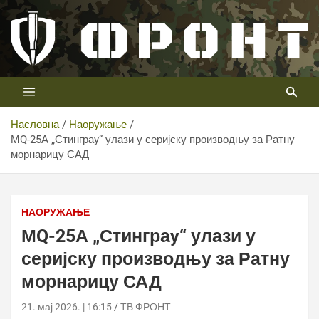
Скип
то
цонтент
Први војни канал у Србији
Телевизија ФРОНТ
Насловна
Наоружање
МQ-25А „Стинграy“ улази у серијску производњу за Ратну
морнарицу САД
МQ-25А „Стинграy“ улази у серијску производњу за
Ратну морнарицу САД
НАОРУЖАЊЕ
МQ-25А „Стинграy“ улази у
серијску производњу за Ратну
морнарицу САД
21. мај 2026. | 16:15
ТВ ФРОНТ