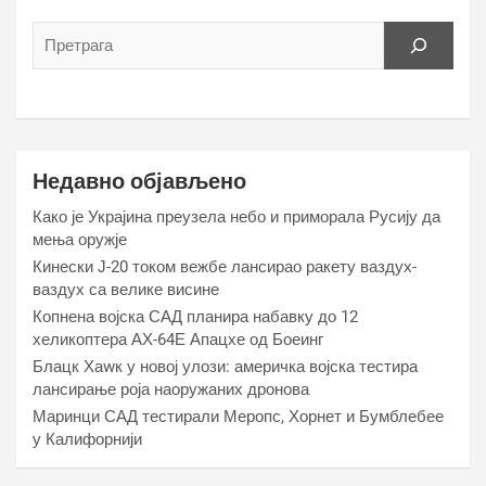
Недавно објављено
Како је Украјина преузела небо и приморала Русију да
мења оружје
Кинески Ј-20 током вежбе лансирао ракету ваздух-
ваздух са велике висине
Копнена војска САД планира набавку до 12
хеликоптера АХ-64Е Апацхе од Боеинг
Блацк Хаwк у новој улози: америчка војска тестира
лансирање роја наоружаних дронова
Маринци САД тестирали Меропс, Хорнет и Бумблебее
у Калифорнији