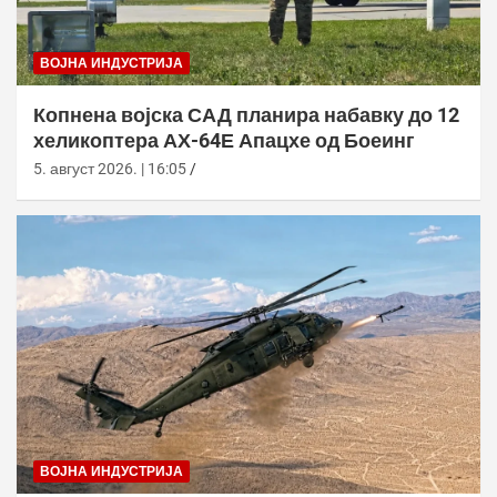
ВОЈНА ИНДУСТРИЈА
Копнена војска САД планира набавку до 12
хеликоптера АХ-64Е Апацхе од Боеинг
5. август 2026. | 16:05
ВОЈНА ИНДУСТРИЈА