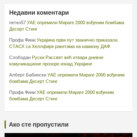
Недавни коментари
петко57
УАЕ опремили Мираге 2000 вођеним бомбама
Десерт Стинг
Профа Фини
Украјина први пут званично приказала
СТАСХ са Хеллфире ракетама на камиону ДАФ
Слободан
Руски Рассвет већ отвара дневне
комуникационе прозоре изнад Украјине
Алберт Бабински
УАЕ опремили Мираге 2000 вођеним
бомбама Десерт Стинг
Профа Фини
УАЕ опремили Мираге 2000 вођеним
бомбама Десерт Стинг
Ако сте пропустили