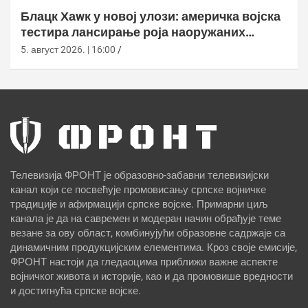
Блацк Хаwк у новој улози: америчка војска
тестира лансирање роја наоружаних
дронова
5. август 2026. | 16:00
Телевизија ФРОНТ је образовно-забавни телевизијски
канал који се посвећује промовисању српске војничке
традиције и афирмацији српске војске. Примарни циљ
канала је да на савремен и модеран начин обрађује теме
везане за ову област, комбинујући образовне садржаје са
динамичним продукцијским елементима. Кроз своје емисије,
ФРОНТ настоји да гледаоцима приближи важне аспекте
војничког живота и историје, као и да промовише вредности
и достигнућа српске војске.