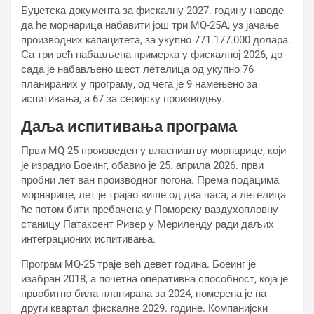
Буџетска документа за фискалну 2027. годину наводе
да ће морнарица набавити још три МQ-25А, уз јачање
производних капацитета, за укупно 771.177.000 долара.
Са три већ набављена примерка у фискалној 2026, до
сада је набављено шест летелица од укупно 76
планираних у програму, од чега је 9 намењено за
испитивања, а 67 за серијску производњу.
Даља испитивања програма
Први МQ-25 произведен у власништву морнарице, који
је израдио Боеинг, обавио је 25. априла 2026. први
пробни лет ван производног погона. Према подацима
морнарице, лет је трајао више од два часа, а летелица
ће потом бити пребачена у Поморску ваздухопловну
станицу Патаксент Ривер у Мериленду ради даљих
интеграционих испитивања.
Програм МQ-25 траје већ девет година. Боеинг је
изабран 2018, а почетна оперативна способност, која је
првобитно била планирана за 2024, померена је на
други квартал фискалне 2029. године. Компанијски