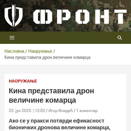
Скип
то
цонтент
Први војни канал у Србији
Телевизија ФРОНТ
Насловна
Наоружање
Кина представила дрон величине комарца
НАОРУЖАЊЕ
Кина представила дрон
величине комарца
23. јун 2025. | 12:02
Игор Владић
1 коментар
Ако се у пракси потврди ефикасност
бионичких дронова величине комарца,