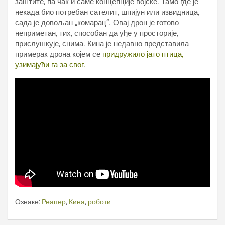
заштите, па чак и саме концепције војске. Тамо где је
некада био потребан сателит, шпијун или извидница,
сада је довољан „комарац“. Овај дрон је готово
неприметан, тих, способан да уђе у просторије,
прислушкује, снима. Кина је недавно представила
примерак дрона којем се
придружило јато птица,
узимајући га за свог.
Ознаке:
Реапер
,
Кина
,
роботи