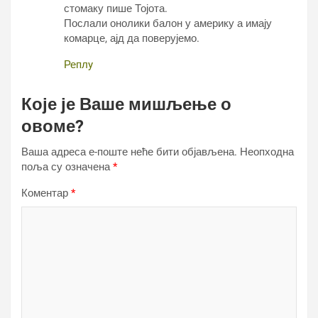
стомаку пише Тојота.
Послали онолики балон у америку а имају
комарце, ајд да поверујемо.
Реплy
Које је Ваше мишљење о
овоме?
Ваша адреса е-поште неће бити објављена.
Неопходна
поља су означена
*
Коментар
*