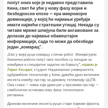
попут оних које је недавно представила
Кина, свет ће ући у нову фазу војне и
безбедносне епохе — ера микровојне
доминације, у којој ће најмањи уређаји
имати највећи стратешки утицај. Некада су
читаве мреже шпијуна биле ангажоване за
долазак до најмање обавештајне
информације, сада то може да обезбеди
један „комарац“.
„Ево у мојој руци комарцу сличан робот. Минијатурни
бионички роботи попут овог посебно су погодни за
извиђање и специјалне задатке на бојишту“,
изјавио је
Лијанг Хесијанг
, студент Националног универзитета
одбрамбене технологије у Кини, држећи дрон величине
инсекта између прстију за државну телевизију ЦЦТВ.
Ова слика — човек који држи рат у врховима прстију —
симболички осликава нову фазу технолошког
ратовања.
Дронови величине инсекта руше старе појмове фронта,