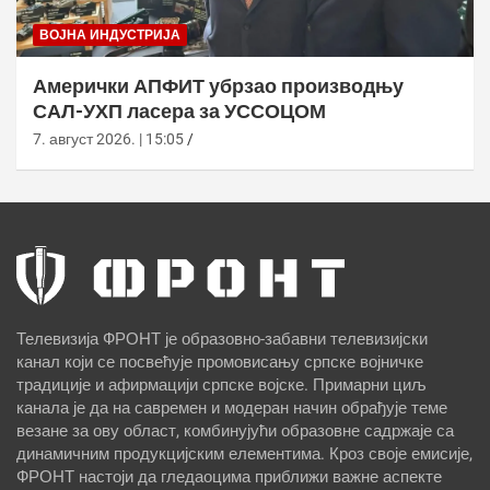
ВОЈНА ИНДУСТРИЈА
Амерички АПФИТ убрзао производњу
САЛ-УХП ласера за УССОЦОМ
7. август 2026. | 15:05
Телевизија ФРОНТ је образовно-забавни телевизијски
канал који се посвећује промовисању српске војничке
традиције и афирмацији српске војске. Примарни циљ
канала је да на савремен и модеран начин обрађује теме
везане за ову област, комбинујући образовне садржаје са
динамичним продукцијским елементима. Кроз своје емисије,
ФРОНТ настоји да гледаоцима приближи важне аспекте