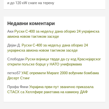
и до 120 кW снаге на терену
Недавни коментари
Аки
Руски С-400 за недељу дана оборио 24 украјинска
авиона новом тактиком заседе
Дејан Д.
Руски С-400 за недељу дана оборио 24
украјинска авиона новом тактиком заседе
Слободан
Руски војници тврде да су код Краснојарског
открили пољске борце у НАТО униформама
петко57
УАЕ опремили Мираге 2000 вођеним бомбама
Десерт Стинг
Профа Фини
Украјина први пут званично приказала
СТАСХ са Хеллфире ракетама на камиону ДАФ