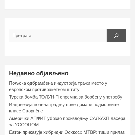
Недавно објављено
Пољска одбрамбена индустрија тражи место у
европском противракетном штиту
Турска бомба ТОЛУН-П спремна за борбену употребу
Индонезија почела градњу прве домаће подморнице
класе Сцорпèне
Амерички АПФИТ убрзао производњу САЛ-УХП ласера
за УССОЦОМ
Еатон приказује хибридни Осхкосх МТВР: тиши прилаз