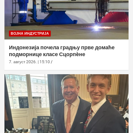
ВОЈНА ИНДУСТРИЈА
Индонезија почела градњу прве домаће
подморнице класе Сцорпèне
7. август 2026. | 15:10