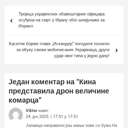
Кретање
Тројица украјинских обавештајних официра
чланка
осуђена на смрт у Ирану због шпијунаже за
Израел
Касетне бојеве главе „Искандер“ погодиле полигон
за обуку свеже мобилисаних Украјинаца, други
удар овог типа у једно дану!
Један коментар на “
Кина
представила дрон величине
комарца
”
Viktor
каже:
24. јун 2025. | 17:51 у 17:51
Јапамци направили још мањи зове се бува.На