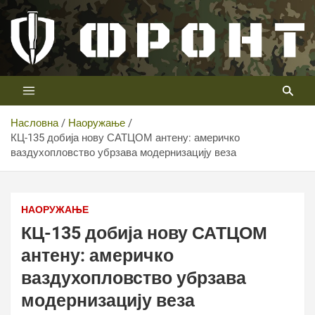
Скип
то
цонтент
Први војни канал у Србији
Телевизија ФРОНТ
Насловна
Наоружање
КЦ-135 добија нову САТЦОМ антену: америчко
ваздухопловство убрзава модернизацију веза
КЦ-135 добија нову САТЦОМ антену: америчко
ваздухопловство убрзава модернизацију веза
НАОРУЖАЊЕ
КЦ-135 добија нову САТЦОМ
антену: америчко
ваздухопловство убрзава
модернизацију веза