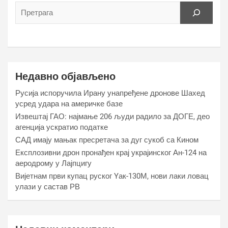
Недавно објављено
Русија испоручила Ирану унапређене дронове Шахед
усред удара на америчке базе
Извештај ГАО: најмање 206 људи радило за ДОГЕ, део
агенција ускратио податке
САД имају мањак пресретача за дуг сукоб са Кином
Експлозивни дрон пронађен крај украјинског Ан-124 на
аеродрому у Лајпцигу
Вијетнам први купац руског Yак-130М, нови лаки ловац
улази у састав РВ