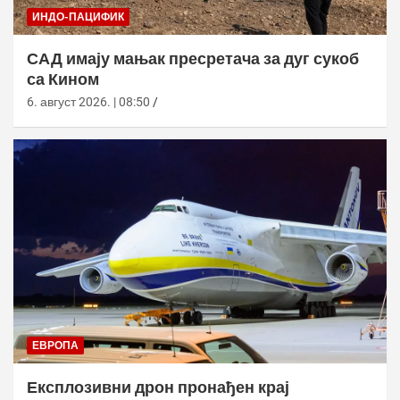
ИНДО-ПАЦИФИК
САД имају мањак пресретача за дуг сукоб
са Кином
6. август 2026. | 08:50
ЕВРОПА
Експлозивни дрон пронађен крај