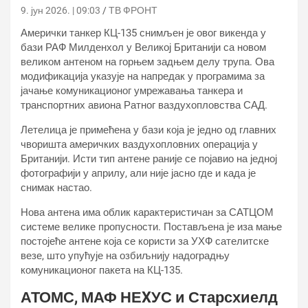
9. јун 2026. | 09:03
ТВ ФРОНТ
Амерички танкер КЦ-135 снимљен је овог викенда у
бази РАФ Милденхол у Великој Британији са новом
великом антеном на горњем задњем делу трупа. Ова
модификација указује на напредак у програмима за
јачање комуникационог умрежавања танкера и
транспортних авиона Ратног ваздухопловства САД.
Летелица је примећена у бази која је једно од главних
чворишта америчких ваздухопловних операција у
Британији. Исти тип антене раније се појавио на једној
фотографији у априлу, али није јасно где и када је
снимак настао.
Нова антена има облик карактеристичан за САТЦОМ
системе велике пропусности. Постављена је иза мање
постојеће антене која се користи за УХФ сателитске
везе, што упућује на озбиљнију надоградњу
комуникационог пакета на КЦ-135.
АТОМС, МАФ НЕXУС и Старсхиелд