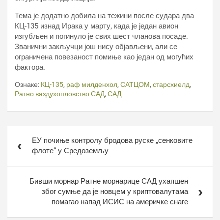
Тема је додатно добила на тежини после судара два
КЦ-135 изнад Ирака у марту, када је један авион
изгубљен и погинуло је свих шест чланова посаде.
Званични закључци још нису објављени, али се
ограничена повезаност помиње као један од могућих
фактора.
Ознаке:
КЦ-135
,
раф милденхол
,
САТЦОМ
,
старсхиелд
,
Ратно ваздухопловство САД
,
САД
Кретање
ЕУ почиње контролу бродова руске „сенковите
чланка
флоте“ у Средоземљу
Бивши морнар Ратне морнарице САД ухапшен
због сумње да је новцем у криптовалутама
помагао напад ИСИС на америчке снаге