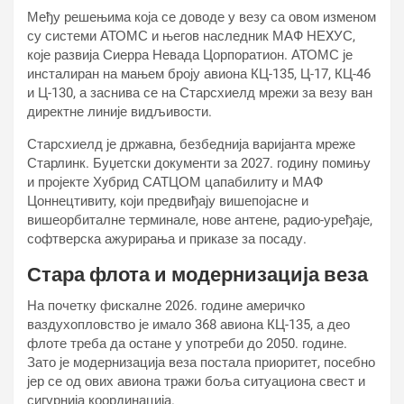
Међу решењима која се доводе у везу са овом изменом
су системи АТОМС и његов наследник МАФ НЕXУС,
које развија Сиерра Невада Цорпоратион. АТОМС је
инсталиран на мањем броју авиона КЦ-135, Ц-17, КЦ-46
и Ц-130, а заснива се на Старсхиелд мрежи за везу ван
директне линије видљивости.
Старсхиелд је државна, безбеднија варијанта мреже
Старлинк. Буџетски документи за 2027. годину помињу
и пројекте Хyбрид САТЦОМ цапабилитy и МАФ
Цоннецтивитy, који предвиђају вишепојасне и
вишеорбиталне терминале, нове антене, радио-уређаје,
софтверска ажурирања и приказе за посаду.
Стара флота и модернизација веза
На почетку фискалне 2026. године америчко
ваздухопловство је имало 368 авиона КЦ-135, а део
флоте треба да остане у употреби до 2050. године.
Зато је модернизација веза постала приоритет, посебно
јер се од ових авиона тражи боља ситуациона свест и
сигурнија координација.