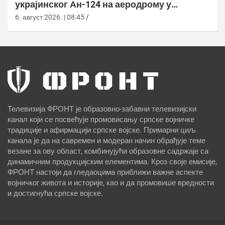
украјинског Ан-124 на аеродрому у
Лајпцигу
6. август 2026. | 08:45
Телевизија ФРОНТ је образовно-забавни телевизијски
канал који се посвећује промовисању српске војничке
традиције и афирмацији српске војске. Примарни циљ
канала је да на савремен и модеран начин обрађује теме
везане за ову област, комбинујући образовне садржаје са
динамичним продукцијским елементима. Кроз своје емисије,
ФРОНТ настоји да гледаоцима приближи важне аспекте
војничког живота и историје, као и да промовише вредности
и достигнућа српске војске.