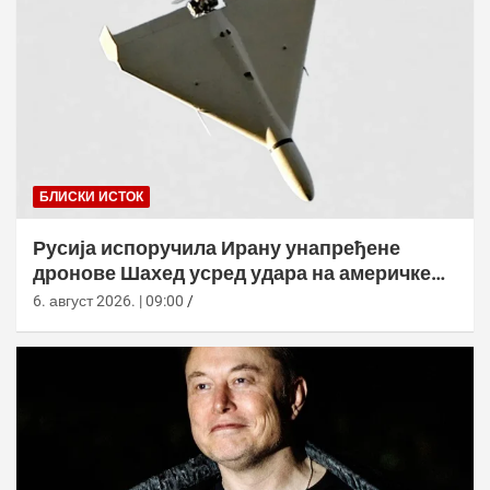
БЛИСКИ ИСТОК
Русија испоручила Ирану унапређене
дронове Шахед усред удара на америчке
базе
6. август 2026. | 09:00