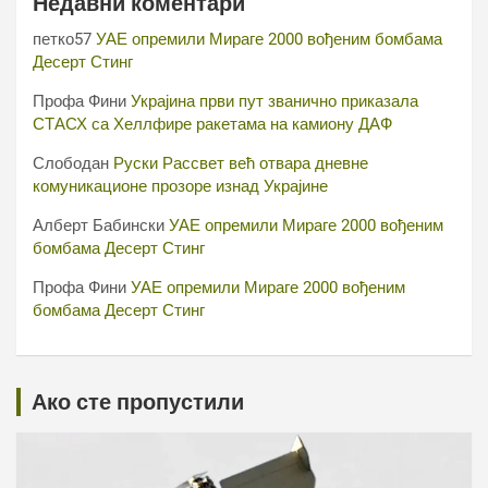
Недавни коментари
петко57
УАЕ опремили Мираге 2000 вођеним бомбама
Десерт Стинг
Профа Фини
Украјина први пут званично приказала
СТАСХ са Хеллфире ракетама на камиону ДАФ
Слободан
Руски Рассвет већ отвара дневне
комуникационе прозоре изнад Украјине
Алберт Бабински
УАЕ опремили Мираге 2000 вођеним
бомбама Десерт Стинг
Профа Фини
УАЕ опремили Мираге 2000 вођеним
бомбама Десерт Стинг
Ако сте пропустили