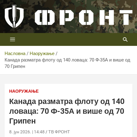
Скип
то
цонтент
Први војни канал у Србији
Телевизија ФРОНТ
Насловна
Наоружање
Канада разматра флоту од 140 ловаца: 70 Ф-35А и више од
70 Грипен
Канада разматра флоту од 140 ловаца: 70 Ф-35А и
више од 70 Грипен
НАОРУЖАЊЕ
Канада разматра флоту од 140
ловаца: 70 Ф-35А и више од 70
Грипен
8. јун 2026. | 14:48
ТВ ФРОНТ