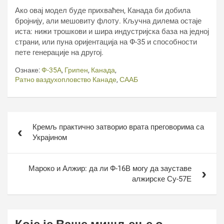
Ако овај модел буде прихваћен, Канада би добила
бројнију, али мешовиту флоту. Кључна дилема остаје
иста: нижи трошкови и шира индустријска база на једној
страни, или пуна оријентација на Ф-35 и способности
пете генерације на другој.
Ознаке:
Ф-35А
,
Грипен
,
Канада
,
Ратно ваздухопловство Канаде
,
СААБ
Кретање
Кремљ практично затворио врата преговорима са
чланка
Украјином
Мароко и Алжир: да ли Ф-16В могу да зауставе
алжирске Су-57Е