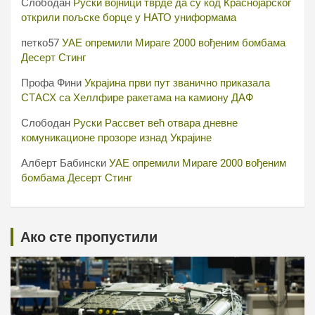
Слободан
Руски војници тврде да су код Краснојарског
открили пољске борце у НАТО униформама
петко57
УАЕ опремили Мираге 2000 вођеним бомбама
Десерт Стинг
Профа Фини
Украјина први пут званично приказала
СТАСХ са Хеллфире ракетама на камиону ДАФ
Слободан
Руски Рассвет већ отвара дневне
комуникационе прозоре изнад Украјине
Алберт Бабински
УАЕ опремили Мираге 2000 вођеним
бомбама Десерт Стинг
Ако сте пропустили