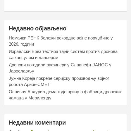
Недавно објављено
Немачки РЕНК бележи рекордне војне поруџбине у
2026. години
Израелски Ерез тестира тајни систем против дронова
са капсулом и лансером
Дронови погодили рафинерију Славнефт-ЈАНОС у
Јарослављу
Јужна Кореја покреће серијску производњу војног
робота Арион-СМЕТ
Оснивач Андурил демантује причу о фабрици дронских
чамаца у Мериленду
Недавни коментари