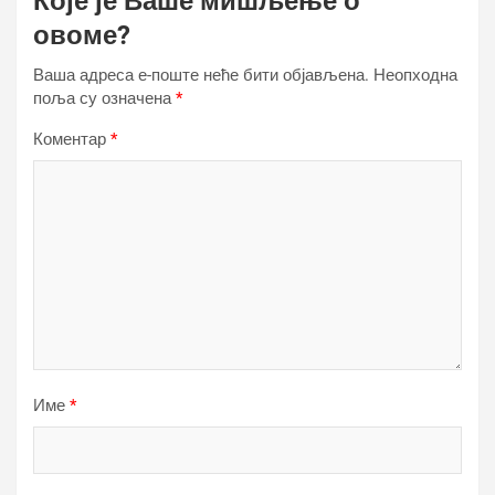
Које је Ваше мишљење о
овоме?
Ваша адреса е-поште неће бити објављена.
Неопходна
поља су означена
*
Коментар
*
Име
*