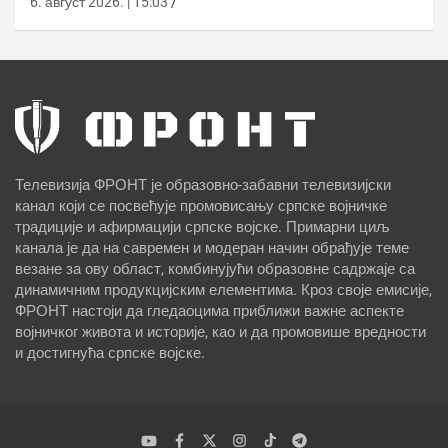
6. август 2026. | 15:03
Телевизија ФРОНТ је образовно-забавни телевизијски
канал који се посвећује промовисању српске војничке
традиције и афирмацији српске војске. Примарни циљ
канала је да на савремен и модеран начин обрађује теме
везане за ову област, комбинујући образовне садржаје са
динамичним продукцијским елементима. Кроз своје емисије,
ФРОНТ настоји да гледаоцима приближи важне аспекте
војничког живота и историје, као и да промовише вредности
и достигнућа српске војске.