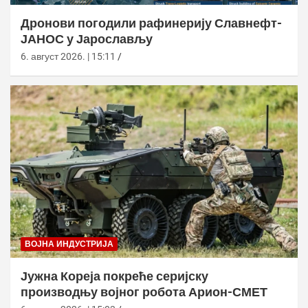
Дронови погодили рафинерију Славнефт-
ЈАНОС у Јарослављу
6. август 2026. | 15:11
ВОЈНА ИНДУСТРИЈА
Јужна Кореја покреће серијску
производњу војног робота Арион-СМЕТ