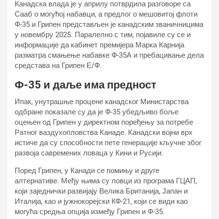
Канадска влада је у априлу потврдила разговоре са
Сааб о могућој набавци, а предлог о мешовитој флоти
Ф-35 и Грипен представљен је канадским званичницима
у новембру 2025. Паралелно с тим, појавиле су се и
информације да кабинет премијера Марка Карнија
разматра смањење набавке Ф-35А и пребацивање дела
средстава на Грипен Е/Ф.
Ф-35 и даље има предност
Ипак, унутрашње процене канадског Министарства
одбране показале су да је Ф-35 убедљиво боље
оцењен од Грипен у директном поређењу за потребе
Ратног ваздухопловства Канаде. Канадски војни врх
истиче да су способности пете генерације кључне због
развоја савремених ловаца у Кини и Русији.
Поред Грипен, у Канади се помињу и друге
алтернативе. Међу њима су ловци из програма ГЦАП,
који заједнички развијају Велика Британија, Јапан и
Италија, као и јужнокорејски КФ-21, који се види као
могућа средња опција између Грипен и Ф-35.