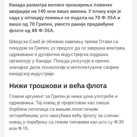
Канада разматра велико проширење ловачке
авијације на 140 или више авиона. У плану који је
сада у оптицају помиње се подела на 70 Ф-35А и
више од 70 Грипен, уместо раније предвиђене
флоте од 88 Ф-35А.
Шведски Сааб је обновио кампању према Отави са
понудом за Грипен, уз предлог да се завршна монтажа,
одржавање и дугорочна индустријска подршка
организују у Канади. Понуда укључује и пренос
значајног дела технологије и интелектуалне својине
канадској индустрији.
Нижи трошкови и већа флота
Главни аргумент за Грипен је нижа цена употребе и
одржавања. Тај ловац је пројектован као лакша
борбена летелица са мањим логистичким
оптерећењем, што омогућава већу флоту за сличан
новац у поређењу са тежим типовима као што су Ф-35
или Ф-15.