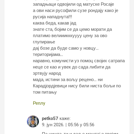
западњаци одвојили од матуске Росаје
а ови наси русофили сузе рондају како је
русија нападнута!!!
каква беда, какав јад
знате ста, бојим се да цемо морати да
платимо велииикккуууу цену за ово
глупирање
дај бозе да буде само у новцу…
територијама…
наравно, комунисти уз помоц својих сатрапа
неце се као и увек до сада либити да
зртвују народ
мада, истини за вољу рецено… ни
Карадјордјевици нису били ниста бољи по
том питању
Реплy
petko57
каже:
9. јун 2026. | 05:56 у 05:56