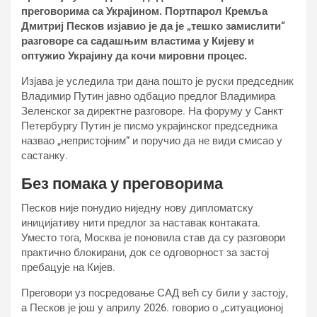
преговорима са Украјином. Портпарол Кремља
Дмитриј Песков изјавио је да је „тешко замислити“
разговоре са садашњим властима у Кијеву и
оптужио Украјину да кочи мировни процес.
Изјава је уследила три дана пошто је руски председник
Владимир Путин јавно одбацио предлог Владимира
Зеленског за директне разговоре. На форуму у Санкт
Петербургу Путин је писмо украјинског председника
назвао „непристојним“ и поручио да не види смисао у
састанку.
Без помака у преговорима
Песков није понудио ниједну нову дипломатску
иницијативу нити предлог за наставак контаката.
Уместо тога, Москва је поновила став да су разговори
практично блокирани, док се одговорност за застој
пребацује на Кијев.
Преговори уз посредовање САД већ су били у застоју,
а Песков је још у априлу 2026. говорио о „ситуационој