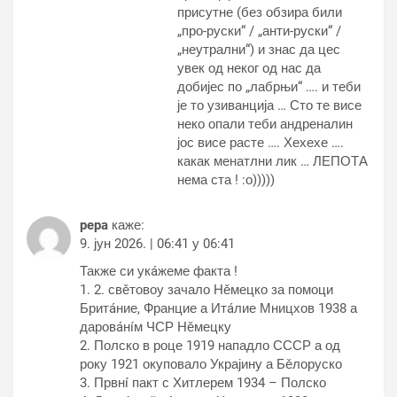
присутне (без обзира били
„про-руски“ / „анти-руски“ /
„неутрални“) и знас да цес
увек од неког од нас да
добијес по „лабрњи“ …. и теби
је то узиванција … Сто те висе
неко опали теби андреналин
јос висе расте …. Хехехе ….
какак менатлни лик … ЛЕПОТА
нема ста ! :о)))))
pepa
каже:
9. јун 2026. | 06:41 у 06:41
Также си укáжеме факта !
1. 2. свěтовоу зачало Нěмецко за помоци
Бритáние, Францие а Итáлие Мницхов 1938 а
даровáнíм ЧСР Нěмецку
2. Полско в роце 1919 нападло СССР а од
року 1921 окуповало Украјину а Бěлоруско
3. Првнí пакт с Хитлерем 1934 – Полско