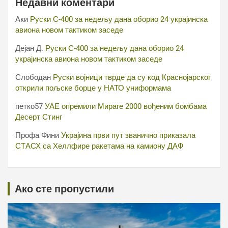
Недавни коментари
Аки
Руски С-400 за недељу дана оборио 24 украјинска
авиона новом тактиком заседе
Дејан Д.
Руски С-400 за недељу дана оборио 24
украјинска авиона новом тактиком заседе
Слободан
Руски војници тврде да су код Краснојарског
открили пољске борце у НАТО униформама
петко57
УАЕ опремили Мираге 2000 вођеним бомбама
Десерт Стинг
Профа Фини
Украјина први пут званично приказала
СТАСХ са Хеллфире ракетама на камиону ДАФ
Ако сте пропустили