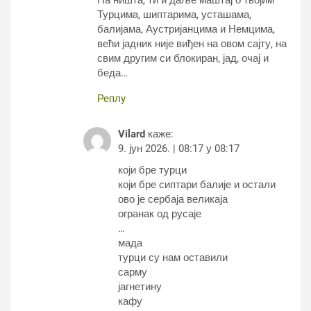
Па ништа, ти и даље маштај о твојим
Турцима, шиптарима, усташама,
балијама, Аустријанцима и Немцима,
већи јадник није виђен на овом сајту, на
свим другим си блокиран, јад, очај и
беда…
Реплy
Vilard
каже:
9. јун 2026. | 08:17 у 08:17
који бре турци
који бре сиптари балије и остали
ово је сербаја великаја
огранак од русаје
…
мада
турци су нам оставили
сарму
јагнетину
кафу