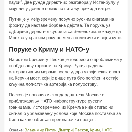
паузи“. Две рунде директних разговора у Истанбулу у
мају нису донеле помак по питању прекида ватре.
Путин је у међувремену поручио руским снагама на
фронту да наставе борбена дејства. Та порука, уз
одбијање директног сусрета са Зеленским, показује да
Москва у кратком року не мења политички и војни курс.
Поруке о Криму и НАТО-у
На истом брифингу Песков је говорио и о проблемима у
снабдевању горивом на Криму. Русија ради на
алтернативним мерама после удара украјинских снага
на Керчки мост, који је више пута био погођен и остаје
кључна логистичка артерија ка полуострву.
Песков је поновио и стандардну тезу Москве о
приближавању НАТО инфраструктуре руским
границама. Истовремено, из Кремља није стигао ни
сигнал о ублажавању услова које Москва поставља за
било какав озбиљан преговарачки процес.
Ознаке:
Владимир Путин
,
Дмитриј Песков
,
Крим
,
НАТО
,