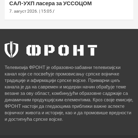
САЛ-УХП ласера за УССОЦОМ
7. август 2026. | 15:05
Телевизија ФРОНТ је образовно-забавни телевизијски
канал који се посвећује промовисању српске војничке
традиције и афирмацији српске војске. Примарни циљ
канала је да на савремен и модеран начин обрађује теме
везане за ову област, комбинујући образовне садржаје са
динамичним продукцијским елементима. Кроз своје емисије,
ФРОНТ настоји да гледаоцима приближи важне аспекте
војничког живота и историје, као и да промовише вредности
и достигнућа српске војске.