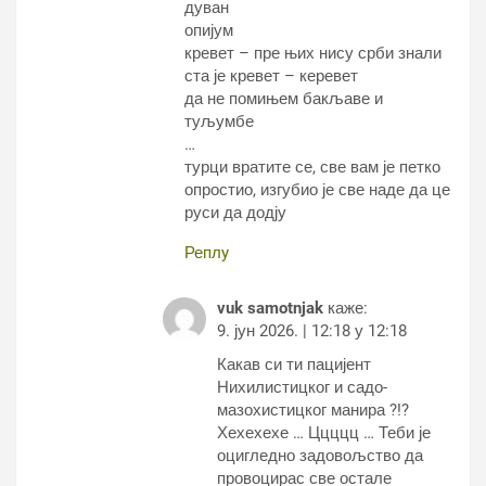
дуван
опијум
кревет – пре њих нису срби знали
ста је кревет – керевет
да не помињем бакљаве и
туљумбе
…
турци вратите се, све вам је петко
опростио, изгубио је све наде да це
руси да додју
Реплy
vuk samotnjak
каже:
9. јун 2026. | 12:18 у 12:18
Какав си ти пацијент
Нихилистицког и садо-
мазохистицког манира ?!?
Хехехехе … Ццццц … Теби је
оцигледно задовољство да
провоцирас све остале