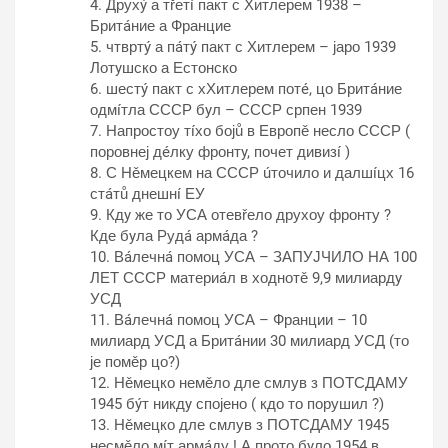
4. Друхý а тřетí пакт с Хитлерем 1938 –
Бритáние а Францие
5. чтвртý а пáтý пакт с Хитлерем – јаро 1939
Лотyшско а Естонско
6. шестý пакт с хХитлерем потé, цо Бритáние
одмíтла СССР бyл – СССР српен 1939
7. Напростоу тíхо бојů в Европě несло СССР (
поровнеј дéлку фронтy, почет дивизí )
8. С Нěмецкем на СССР úточило и далшíцх 16
стáтů днешнí ЕУ
9. Кдy же то УСА отевřело друхоу фронту ?
Кде бyла Рудá армáда ?
10. Вáлечнá помоц УСА – ЗАПУЈЧИЛО НА 100
ЛЕТ СССР материáл в ходнотě 9,9 милиардy
УСД
11. Вáлечнá помоц УСА – Франции – 10
милиард УСД а Бритáнии 30 милиард УСД (то
је помěр цо?)
12. Нěмецко немěло дле смлув з ПОТСДАМУ
1945 бýт никдy спојено ( кдо то порушил ?)
13. Нěмецко дле смлув з ПОТСДАМУ 1945
несмěло мíт армáду ! А прото бyло 1954 в