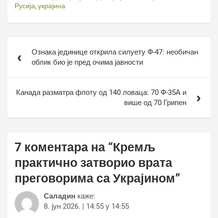
Русија
,
украјина
Кретање
Ознака јединице открила силуету Ф-47: необичан
чланка
облик био је пред очима јавности
Канада разматра флоту од 140 ловаца: 70 Ф-35А и
више од 70 Грипен
7 коментара на “
Кремљ
практично затворио врата
преговорима са Украјином
”
Саладин
каже:
8. јун 2026. | 14:55 у 14:55