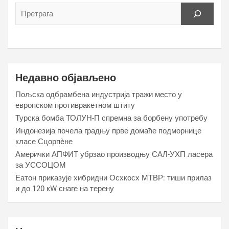
Недавно објављено
Пољска одбрамбена индустрија тражи место у
европском противракетном штиту
Турска бомба ТОЛУН-П спремна за борбену употребу
Индонезија почела градњу прве домаће подморнице
класе Сцорпèне
Амерички АПФИТ убрзао производњу САЛ-УХП ласера
за УССОЦОМ
Еатон приказује хибридни Осхкосх МТВР: тиши прилаз
и до 120 кW снаге на терену