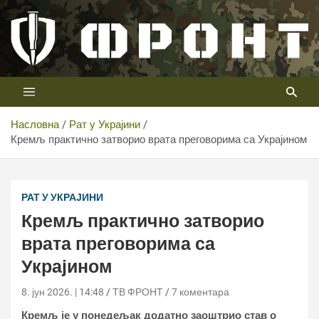
Скип
то
цонтент
Први војни канал у Србији
Телевизија ФРОНТ
Насловна
Рат у Украјини
Кремљ практично затворио врата преговорима са Украјином
Кремљ практично затворио врата преговорима са
Украјином
РАТ У УКРАЈИНИ
Кремљ практично затворио
врата преговорима са
Украјином
8. јун 2026. | 14:48
ТВ ФРОНТ
7 коментара
Кремљ је у понедељак додатно заоштрио став о