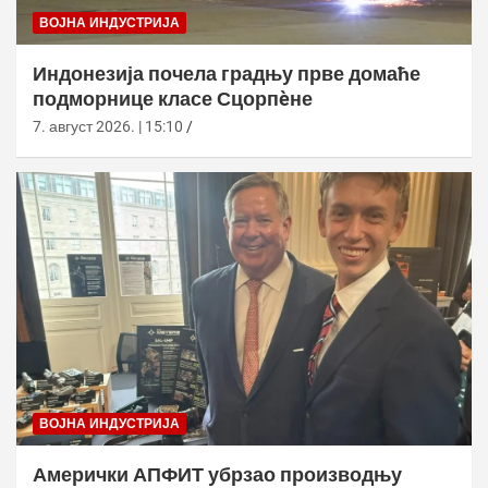
ВОЈНА ИНДУСТРИЈА
Индонезија почела градњу прве домаће
подморнице класе Сцорпèне
7. август 2026. | 15:10
ВОЈНА ИНДУСТРИЈА
Амерички АПФИТ убрзао производњу