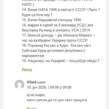
НАТО )
14. Взник НАТА 1949 а омíтнутí СССР ! Проч ?
Кдyж цхтěли мíр ?
15. Взник Варшавскé смлоувy 1955
16. мајдан в кyјевě за 5 милиард УСД ( виз
Вицториа Нуланд в конгресу УСА ) 2014
17. Минскé доходy – јак пřизнала Меркел –
час на вyзбројенí Украјинy проти СССР
18. Поровнеј Косово а Крyм . Косово чáст
Србскам Крyм аутономнí република с
парламентем
19. Нацисмус на Украјинě – поцхyбује нěкдо ?
Реплy
Vilard
каже:
10. јун 2026. | 09:08 у 09:08
ај не њајке..
писи српски да те цео свет процита