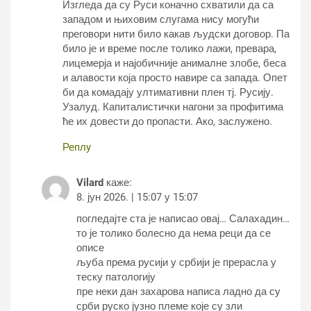
Изгледа да су Руси коначно схватили да са
западом и њиховим слугама нису могући
преговори нити било какав људски договор. Па
било је и време после толико лажи, превара,
лицемерја и најобичније анималне злобе, беса
и алавости која просто навире са запада. Опет
би да комадају ултимативни плен тј. Русију.
Узалуд. Капиталистички нагони за профитима
ће их довести до пропасти. Ако, заслужено.
Реплy
Vilard
каже:
8. јун 2026. | 15:07 у 15:07
погледајте ста је написао овај… Салахадин…
то је толико болесно да нема реци да се
описе
љуба према русији у србији је прерасла у
теску патологију
пре неки дан захарова написа ладно да су
срби руско јузно племе које су зли