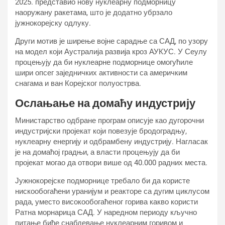
2025. представио нову нуклеарну подморницу
наоружану ракетама, што је додатно убрзало
јужнокорејску одлуку.
Други мотив је ширење војне сарадње са САД, по узору
на модел који Аустралија развија кроз АУКУС. У Сеулу
процењују да би нуклеарне подморнице омогућиле
шири опсег заједничких активности са америчким
снагама и ван Корејског полуострва.
Ослањање на домаћу индустрију
Министарство одбране програм описује као дугорочни
индустријски пројекат који повезује бродоградњу,
нуклеарну енергију и одбрамбену индустрију. Нагласак
је на домаћој градњи, а власти процењују да би
пројекат могао да отвори више од 40.000 радних места.
Јужнокорејске подморнице требало би да користе
нискообогаћени уранијум и реакторе са дугим циклусом
рада, уместо високообогаћеног горива какво користи
Ратна морнарица САД. У наредном периоду кључно
питање биће снабдевање нуклеарним горивом и