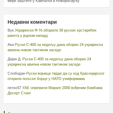
мере заштите у Камчатки и Новоросијску
Недавни коментари
Вук
Украјински Ф-16 оборили 38 руских крстарећих
ракета у једном нападу
Аки
Руски С-400 за недељу дана оборио 24 украјинска
авиона новом тактиком заседе
Дејан Д.
Руски С-400 за недељу дана оборио 24
украјинска авиона новом тактиком заседе
Слободан
Руски војници тврде да су код Краснојарског
открили пољске борце у НАТО униформама
петко57
УАЕ опремили Мираге 2000 вођеним бомбама
Десерт Стинг