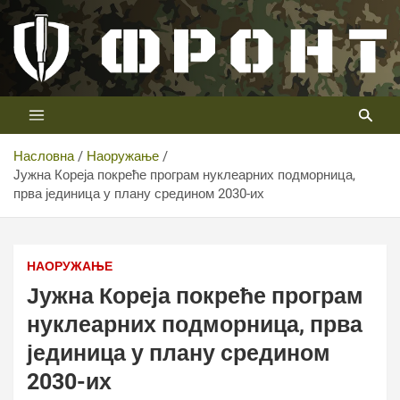
Скип
то
цонтент
Први војни канал у Србији
Телевизија ФРОНТ
Насловна
Наоружање
Јужна Кореја покреће програм нуклеарних подморница,
прва јединица у плану средином 2030-их
Јужна Кореја покреће програм нуклеарних подморница,
прва јединица у плану средином 2030-их
НАОРУЖАЊЕ
Јужна Кореја покреће програм
нуклеарних подморница, прва
јединица у плану средином
2030-их