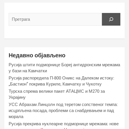
Недавно објављено
Русија штити подморнице Бореј антидронским мрежама
у бази на Камчатки
Русија распоредила П-800 Оникс на Далеком истоку:
„Бастион“ покрива Куриле, Камчатку и Чукотку
Турска спрема велики пакет АТАЦМС и М270 за
Украјину
УСС Абрахам Линцолн под теретом сопственог темпа:
исцрпљена посада, проблеми са снабдевањем и пад
морала
Русија прекрива нуклеарне подморнице мрежама: нове