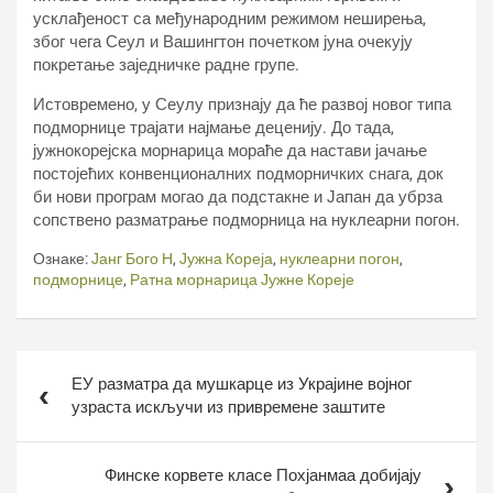
усклађеност са међународним режимом неширења,
због чега Сеул и Вашингтон почетком јуна очекују
покретање заједничке радне групе.
Истовремено, у Сеулу признају да ће развој новог типа
подморнице трајати најмање деценију. До тада,
јужнокорејска морнарица мораће да настави јачање
постојећих конвенционалних подморничких снага, док
би нови програм могао да подстакне и Јапан да убрза
сопствено разматрање подморница на нуклеарни погон.
Ознаке:
Јанг Бого Н
,
Јужна Кореја
,
нуклеарни погон
,
подморнице
,
Ратна морнарица Јужне Кореје
Кретање
ЕУ разматра да мушкарце из Украјине војног
чланка
узраста искључи из привремене заштите
Финске корвете класе Похјанмаа добијају