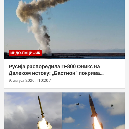
ИНДО-ПАЦИФИК
Русија распоредила П-800 Оникс на
Далеком истоку: „Бастион“ покрива
Куриле, Камчатку и Чукотку
9. август 2026. | 10:20