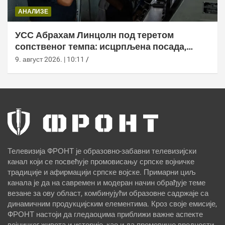
АНАЛИЗЕ
УСС Абрахам Линцолн под теретом
сопственог темпа: исцрпљена посада,
проблеми са снабдевањем и пад морала
9. август 2026. | 10:11
Телевизија ФРОНТ је образовно-забавни телевизијски
канал који се посвећује промовисању српске војничке
традиције и афирмацији српске војске. Примарни циљ
канала је да на савремен и модеран начин обрађује теме
везане за ову област, комбинујући образовне садржаје са
динамичним продукцијским елементима. Кроз своје емисије,
ФРОНТ настоји да гледаоцима приближи важне аспекте