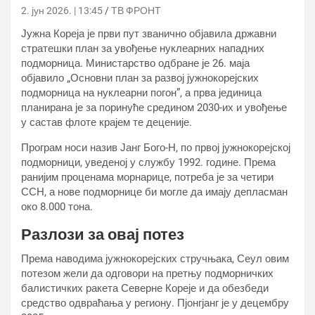
2. јун 2026. | 13:45
ТВ ФРОНТ
Јужна Кореја је први пут званично објавила државни
стратешки план за увођење нуклеарних нападних
подморница. Министарство одбране је 26. маја
објавило „Основни план за развој јужнокорејских
подморница на нуклеарни погон”, а прва јединица
планирана је за поринуће средином 2030-их и увођење
у састав флоте крајем те деценије.
Програм носи назив Јанг Бого-Н, по првој јужнокорејској
подморници, уведеној у службу 1992. године. Према
ранијим проценама морнарице, потреба је за четири
ССН, а нове подморнице би могле да имају депласман
око 8.000 тона.
Разлози за овај потез
Према наводима јужнокорејских стручњака, Сеул овим
потезом жели да одговори на претњу подморничких
балистичких ракета Северне Кореје и да обезбеди
средство одвраћања у региону. Пјонгјанг је у децембру