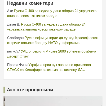
Недавни коментари
Аки
Руски С-400 за недељу дана оборио 24 украјинска
авиона новом тактиком заседе
Дејан Д.
Руски С-400 за недељу дана оборио 24
украјинска авиона новом тактиком заседе
Слободан
Руски војници тврде да су код Краснојарског
открили пољске борце у НАТО униформама
петко57
УАЕ опремили Мираге 2000 вођеним бомбама
Десерт Стинг
Профа Фини
Украјина први пут званично приказала
СТАСХ са Хеллфире ракетама на камиону ДАФ
Ако сте пропустили