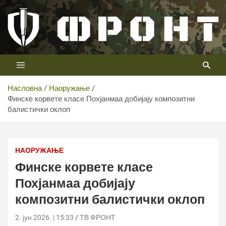
Скип
то
цонтент
Први војни канал у Србији
Телевизија ФРОНТ
Насловна
Наоружање
Финске корвете класе Похјанмаа добијају композитни
балистички оклоп
Финске корвете класе Похјанмаа добијају композитни
балистички оклоп
НАОРУЖАЊЕ
Финске корвете класе
Похјанмаа добијају
композитни балистички оклоп
2. јун 2026. | 15:33
ТВ ФРОНТ