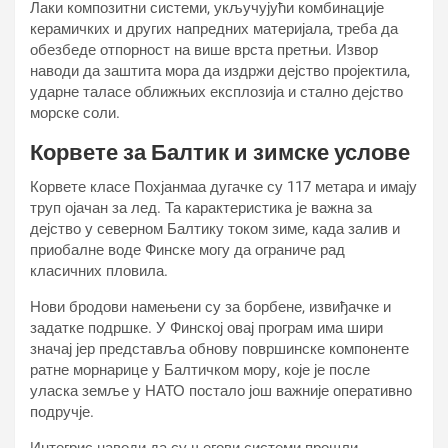
Лаки композитни системи, укључујући комбинације
керамичких и других напредних материјала, треба да
обезбеде отпорност на више врста претњи. Извор
наводи да заштита мора да издржи дејство пројектила,
ударне таласе оближњих експлозија и стално дејство
морске соли.
Корвете за Балтик и зимске услове
Корвете класе Похјанмаа дугачке су 117 метара и имају
труп ојачан за лед. Та карактеристика је важна за
дејство у северном Балтику током зиме, када залив и
приобалне воде Финске могу да ограниче рад
класичних пловила.
Нови бродови намењени су за борбене, извиђачке и
задатке подршке. У Финској овај програм има шири
значај јер представља обнову површинске компоненте
ратне морнарице у Балтичком мору, које је после
уласка земље у НАТО постало још важније оперативно
подручје.