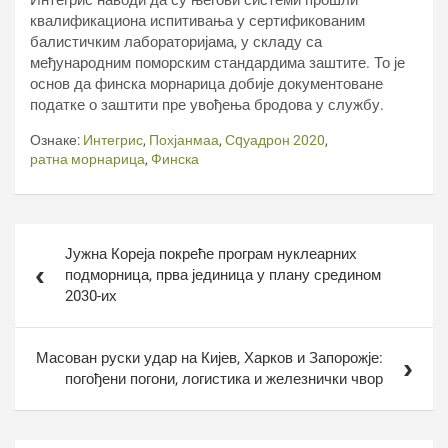
Интегрис наводи да су његови системи прошли
квалификациона испитивања у сертификованим
балистичким лабораторијама, у складу са
међународним поморским стандардима заштите. То је
основ да финска морнарица добије документоване
податке о заштити пре увођења бродова у службу.
Ознаке:
Интегрис
,
Похјанмаа
,
Сqуадрон 2020
,
ратна морнарица
,
Финска
Кретање
Јужна Кореја покреће програм нуклеарних
чланка
подморница, прва јединица у плану средином
2030-их
Масован руски удар на Кијев, Харков и Запорожје:
погођени погони, логистика и железнички чвор