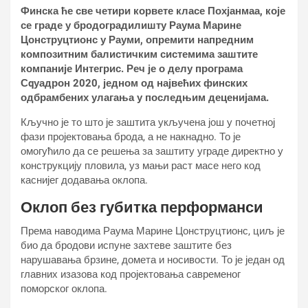
Финска ће све четири корвете класе Похјанмаа, које
се граде у бродоградилишту Раума Марине
Цонструцтионс у Рауми, опремити напредним
композитним балистичким системима заштите
компаније Интегрис. Реч је о делу програма
Сqуадрон 2020, једном од највећих финских
одбрамбених улагања у последњим деценијама.
Кључно је то што је заштита укључена још у почетној
фази пројектовања брода, а не накнадно. То је
омогућило да се решења за заштиту уграде директно у
конструкцију пловила, уз мањи раст масе него код
каснијег додавања оклопа.
Оклоп без губитка перформанси
Према наводима Раума Марине Цонструцтионс, циљ је
био да бродови испуне захтеве заштите без
нарушавања брзине, домета и носивости. То је један од
главних изазова код пројектовања савременог
поморског оклопа.