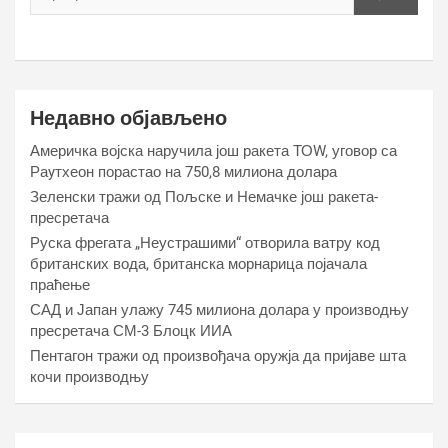
Недавно објављено
Америчка војска наручила још ракета ТОW, уговор са
Раyтхеон порастао на 750,8 милиона долара
Зеленски тражи од Пољске и Немачке још ракета-
пресретача
Руска фрегата „Неустрашими“ отворила ватру код
британских вода, британска морнарица појачала
праћење
САД и Јапан улажу 745 милиона долара у производњу
пресретача СМ-3 Блоцк ИИА
Пентагон тражи од произвођача оружја да пријаве шта
кочи производњу