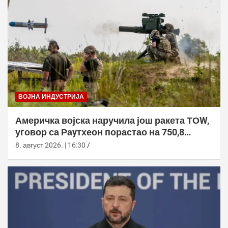
ВОЈНА ИНДУСТРИЈА
Америчка војска наручила још ракета ТОW,
уговор са Раyтхеон порастао на 750,8
милиона долара
8. август 2026. | 16:30