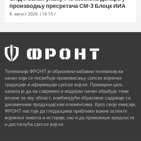
производњу пресретача СМ-3 Блоцк ИИА
8. август 2026. | 16:15
Телевизија ФРОНТ је образовно-забавни телевизијски
канал који се посвећује промовисању српске војничке
традиције и афирмацији српске војске. Примарни циљ
канала је да на савремен и модеран начин обрађује теме
везане за ову област, комбинујући образовне садржаје са
динамичним продукцијским елементима. Кроз своје емисије,
ФРОНТ настоји да гледаоцима приближи важне аспекте
војничког живота и историје, као и да промовише вредности
и достигнућа српске војске.