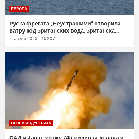
ЕВРОПА
Руска фрегата „Неустрашими“ отворила
ватру код британских вода, британска
морнарица појачала праћење
8. август 2026. | 16:20
ВОЈНА ИНДУСТРИЈА
САД и Јапан улажу 745 милиона долара у