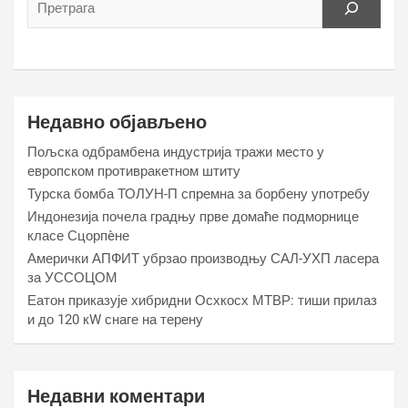
Недавно објављено
Пољска одбрамбена индустрија тражи место у
европском противракетном штиту
Турска бомба ТОЛУН-П спремна за борбену употребу
Индонезија почела градњу прве домаће подморнице
класе Сцорпèне
Амерички АПФИТ убрзао производњу САЛ-УХП ласера
за УССОЦОМ
Еатон приказује хибридни Осхкосх МТВР: тиши прилаз
и до 120 кW снаге на терену
Недавни коментари