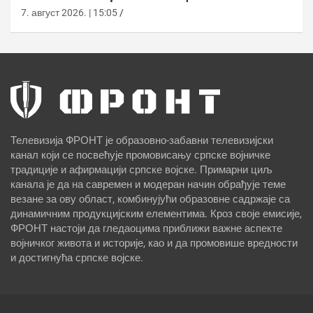
7. август 2026. | 15:05
Телевизија ФРОНТ је образовно-забавни телевизијски
канал који се посвећује промовисању српске војничке
традиције и афирмацији српске војске. Примарни циљ
канала је да на савремен и модеран начин обрађује теме
везане за ову област, комбинујући образовне садржаје са
динамичним продукцијским елементима. Кроз своје емисије,
ФРОНТ настоји да гледаоцима приближи важне аспекте
војничког живота и историје, као и да промовише вредности
и достигнућа српске војске.