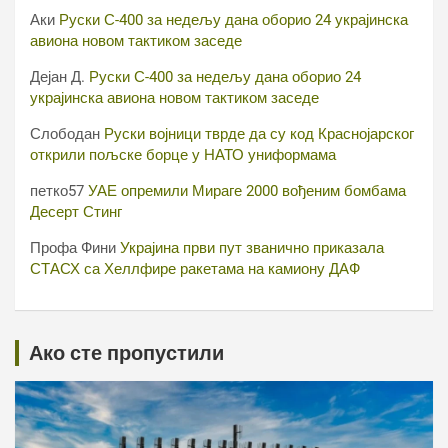
Аки
Руски С-400 за недељу дана оборио 24 украјинска
авиона новом тактиком заседе
Дејан Д.
Руски С-400 за недељу дана оборио 24
украјинска авиона новом тактиком заседе
Слободан
Руски војници тврде да су код Краснојарског
открили пољске борце у НАТО униформама
петко57
УАЕ опремили Мираге 2000 вођеним бомбама
Десерт Стинг
Профа Фини
Украјина први пут званично приказала
СТАСХ са Хеллфире ракетама на камиону ДАФ
Ако сте пропустили