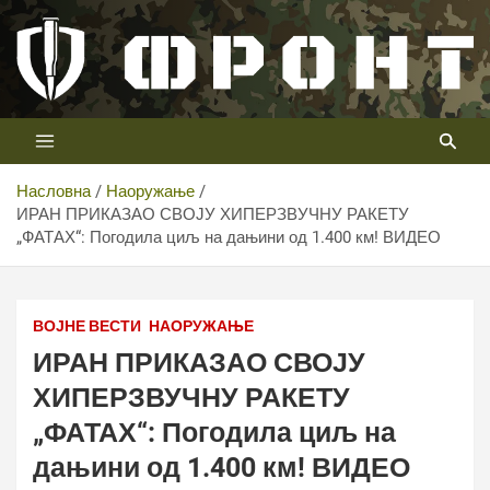
Скип
то
цонтент
Први војни канал у Србији
Телевизија ФРОНТ
Насловна
Наоружање
ИРАН ПРИКАЗАО СВОЈУ ХИПЕРЗВУЧНУ РАКЕТУ
„ФАТАХ“: Погодила циљ на дањини од 1.400 км! ВИДЕО
ВОЈНЕ ВЕСТИ
НАОРУЖАЊЕ
ИРАН ПРИКАЗАО СВОЈУ
ХИПЕРЗВУЧНУ РАКЕТУ
„ФАТАХ“: Погодила циљ на
дањини од 1.400 км! ВИДЕО