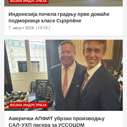
ВОЈНА ИНДУСТРИЈА
Индонезија почела градњу прве домаће
подморнице класе Сцорпèне
7. август 2026. | 15:10
ВОЈНА ИНДУСТРИЈА
Амерички АПФИТ убрзао производњу
САЛ-УХП ласера за УССОЦОМ