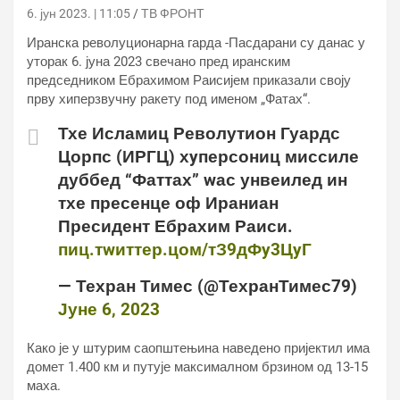
6. јун 2023. | 11:05
ТВ ФРОНТ
Иранска револуционарна гарда -Пасдарани су данас у
уторак 6. јуна 2023 свечано пред иранским
председником Ебрахимом Раисијем приказали своју
прву хиперзвучну ракету под именом „Фатах“.
Тхе Исламиц Револутион Гуардс
Цорпс (ИРГЦ) хyперсониц миссиле
дуббед “Фаттах” wас унвеилед ин
тхе пресенце оф Ираниан
Пресидент Ебрахим Раиси.
пиц.тwиттер.цом/тЗ9дФy3ЦyГ
— Техран Тимес (@ТехранТимес79)
Јуне 6, 2023
Како је у штурим саопштењина наведено пријектил има
домет 1.400 км и путује максималном брзином од 13-15
маха.