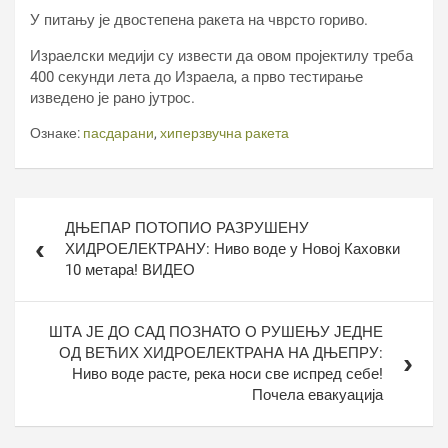
У питању је двостепена ракета на чврсто гориво.
Израелски медији су извести да овом пројектилу треба
400 секунди лета до Израела, а прво тестирање
изведено је рано јутрос.
Ознаке:
пасдарани
,
хиперзвучна ракета
Кретање
ДЊЕПАР ПОТОПИО РАЗРУШЕНУ
чланка
ХИДРОЕЛЕКТРАНУ: Ниво воде у Новој Каховки
10 метара! ВИДЕО
ШТА ЈЕ ДО САД ПОЗНАТО О РУШЕЊУ ЈЕДНЕ
ОД ВЕЋИХ ХИДРОЕЛЕКТРАНА НА ДЊЕПРУ:
Ниво воде расте, река носи све испред себе!
Почела евакуација