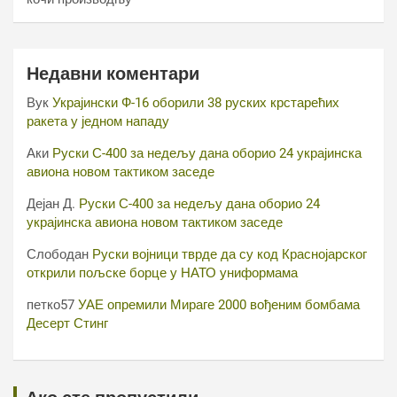
Недавни коментари
Вук
Украјински Ф-16 оборили 38 руских крстарећих
ракета у једном нападу
Аки
Руски С-400 за недељу дана оборио 24 украјинска
авиона новом тактиком заседе
Дејан Д.
Руски С-400 за недељу дана оборио 24
украјинска авиона новом тактиком заседе
Слободан
Руски војници тврде да су код Краснојарског
открили пољске борце у НАТО униформама
петко57
УАЕ опремили Мираге 2000 вођеним бомбама
Десерт Стинг