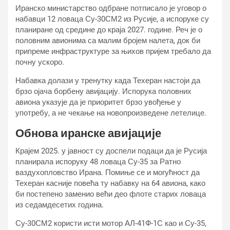
Иранско министарство одбране потписало је уговор о
набавци 12 ловаца Су-30СМ2 из Русије, а испоруке су
планиране од средине до краја 2027. године. Реч је о
половним авионима са малим бројем налета, док би
припреме инфраструктуре за њихов пријем требало да
почну ускоро.
Набавка долази у тренутку када Техеран настоји да
брзо ојача борбену авијацију. Испорука половних
авиона указује да је приоритет брзо увођење у
употребу, а не чекање на новопроизведене летелице.
Обнова иранске авијације
Крајем 2025. у јавност су доспели подаци да је Русија
планирала испоруку 48 ловаца Су-35 за Ратно
ваздухопловство Ирана. Помиње се и могућност да
Техеран касније повећа ту набавку на 64 авиона, како
би постепено заменио већи део флоте старих ловаца
из седамдесетих година.
Су-30СМ2 користи исти мотор АЛ-41Ф-1С као и Су-35,