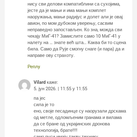
нису сви делови компатиблини са сухојима,
јесте да је мањи и има мањи комплет
наоружања, мањи радијус и долет али је овај
авион, по мом дубоком уверењу, сасвим
неправедно запостављен. Ко зна, можда сви
чекају МиГ-41? Замислите само 10 МиГ-41 у
налету на … знате већ шта… Каква би то сцена
била. Само да Рује смогну снаге (и пара) да и
направе ову страхоту.
Реплy
Vilard
каже:
5. јун 2026. | 11:55 у 11:55
па јес
сила је то
ено, своје песадинце су наорузали дрскама
од метле, одломљеним гранама и вилама
да се бране од украјинских дронова
технологија, брате!!!!
само руси имају такву технику