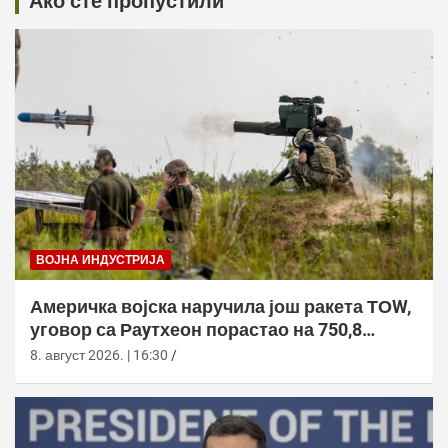
Ако сте пропустили
ВОЈНА ИНДУСТРИЈА
Америчка војска наручила још ракета ТОW,
уговор са Раyтхеон порастао на 750,8
милиона долара
8. август 2026. | 16:30