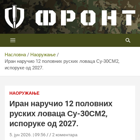
Скип
то
цонтент
Први војни канал у Србији
Телевизија ФРОНТ
Насловна
Наоружање
Иран наручио 12 половних руских ловаца Су-30СМ2,
испоруке од 2027.
Иран наручио 12 половних руских ловаца Су-30СМ2,
испоруке од 2027.
НАОРУЖАЊЕ
Иран наручио 12 половних
руских ловаца Су-30СМ2,
испоруке од 2027.
5. јун 2026. | 09:56
2 коментара