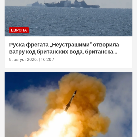
ЕВРОПА
Руска фрегата „Неустрашими“ отворила
ватру код британских вода, британска
морнарица појачала праћење
8. август 2026. | 16:20