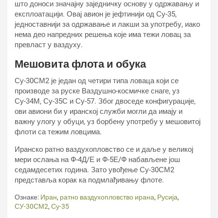
што доноси значајну заједничку основу у одржавању и
експлоатацији. Овај авион је јефтинији од Су-35,
једноставнији за одржавање и лакши за употребу, иако
нема део напредних решења које има тежи ловац за
превласт у ваздуху.
Мешовита флота и обука
Су-30СМ2 је један од четири типа ловаца који се
производе за руске Ваздушно-космичке снаге, уз
Су-34М, Су-35С и Су-57. Због двоседе конфигурације,
ови авиони би у иранској служби могли да имају и
важну улогу у обуци, уз борбену употребу у мешовитој
флоти са тежим ловцима.
Иранско ратно ваздухопловство се и даље у великој
мери ослања на Ф-4Д/Е и Ф-5Е/Ф набављене још
седамдесетих година. Зато увођење Су-30СМ2
представља корак ка подмлађивању флоте.
Ознаке:
Иран
,
ратно ваздухопловство ирана
,
Русија
,
СУ-30СМ2
,
Су-35