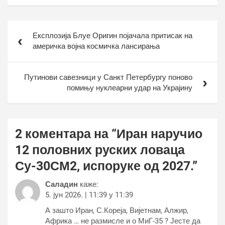
Кретање
Експлозија Блуе Оригин појачала притисак на
чланка
америчка војна космичка лансирања
Путинови савезници у Санкт Петербургу поново
помињу нуклеарни удар на Украјину
2 коментара на “
Иран наручио
12 половних руских ловаца
Су-30СМ2, испоруке од 2027.
”
Саладин
каже:
5. јун 2026. | 11:39 у 11:39
А зашто Иран, С.Кореја, Вијетнам, Алжир,
Африка … не размисле и о МиГ-35 ? Јесте да