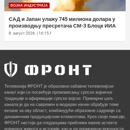
ВОЈНА ИНДУСТРИЈА
САД и Јапан улажу 745 милиона долара у
производњу пресретача СМ-3 Блоцк ИИА
8. август 2026. | 16:15
Телевизија ФРОНТ је образовно-забавни телевизијски
канал који се посвећује промовисању српске војничке
традиције и афирмацији српске војске. Примарни циљ
канала је да на савремен и модеран начин обрађује теме
везане за ову област, комбинујући образовне садржаје са
динамичним продукцијским елементима. Кроз своје емисије,
ФРОНТ настоји да гледаоцима приближи важне аспекте
војничког живота и историје, као и да промовише вредности