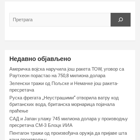
Недавно објављено
Америчка војска наручила још ракета ТОW, уговор са
Раyтхеон порастао на 750,8 милиона долара
Зеленски тражи од Пољске и Немачке још ракета-
пресретача
Руска фрегата „Неустрашими“ отворила ватру код
британских вода, британска морнарица појачала
праћење
САД и Јапан улажу 745 милиона долара у производњу
пресретача СМ-3 Блоцк ИИА
Пентагон тражи од произвођача оружја да пријаве шта
кочи производњу