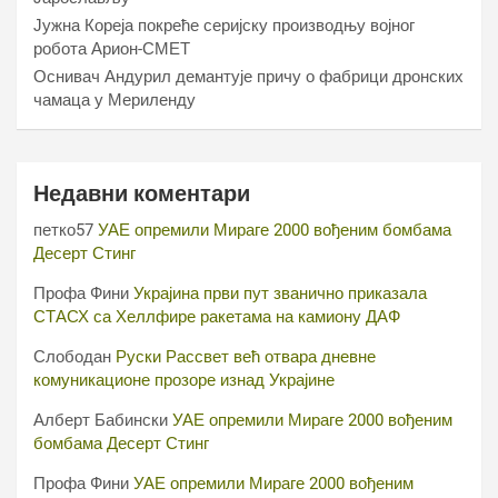
Јужна Кореја покреће серијску производњу војног
робота Арион-СМЕТ
Оснивач Андурил демантује причу о фабрици дронских
чамаца у Мериленду
Недавни коментари
петко57
УАЕ опремили Мираге 2000 вођеним бомбама
Десерт Стинг
Профа Фини
Украјина први пут званично приказала
СТАСХ са Хеллфире ракетама на камиону ДАФ
Слободан
Руски Рассвет већ отвара дневне
комуникационе прозоре изнад Украјине
Алберт Бабински
УАЕ опремили Мираге 2000 вођеним
бомбама Десерт Стинг
Профа Фини
УАЕ опремили Мираге 2000 вођеним