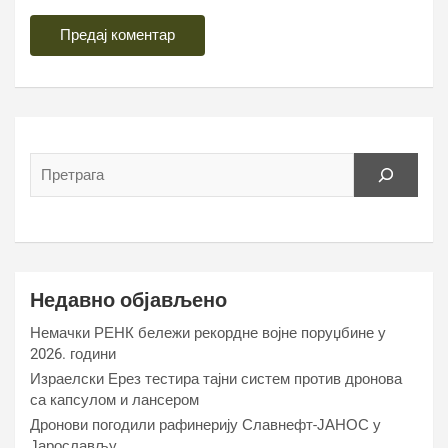
Недавно објављено
Немачки РЕНК бележи рекордне војне поруџбине у
2026. години
Израелски Ерез тестира тајни систем против дронова
са капсулом и лансером
Дронови погодили рафинерију Славнефт-ЈАНОС у
Јарослављу