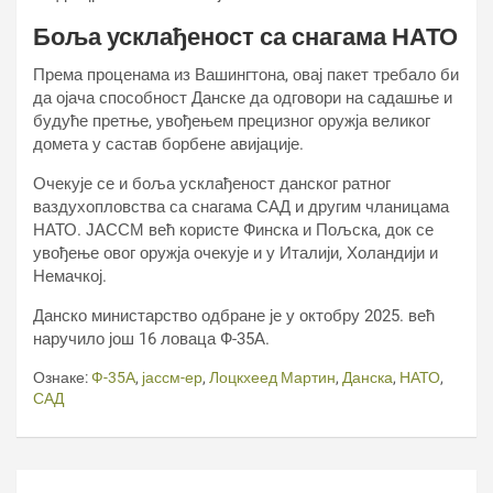
Боља усклађеност са снагама НАТО
Према проценама из Вашингтона, овај пакет требало би
да ојача способност Данске да одговори на садашње и
будуће претње, увођењем прецизног оружја великог
домета у састав борбене авијације.
Очекује се и боља усклађеност данског ратног
ваздухопловства са снагама САД и другим чланицама
НАТО. ЈАССМ већ користе Финска и Пољска, док се
увођење овог оружја очекује и у Италији, Холандији и
Немачкој.
Данско министарство одбране је у октобру 2025. већ
наручило још 16 ловаца Ф-35А.
Ознаке:
Ф-35А
,
јассм-ер
,
Лоцкхеед Мартин
,
Данска
,
НАТО
,
САД
Кретање