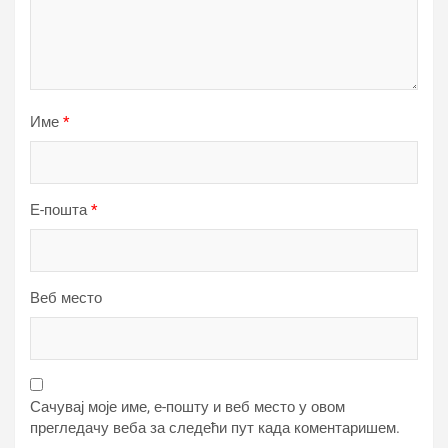
Име
*
Е-пошта
*
Веб место
Сачувај моје име, е-пошту и веб место у овом
прегледачу веба за следећи пут када коментаришем.