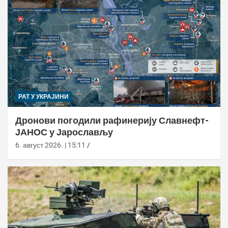
РАТ У УКРАЈИНИ
Дронови погодили рафинерију Славнефт-
ЈАНОС у Јарослављу
6. август 2026. | 15:11