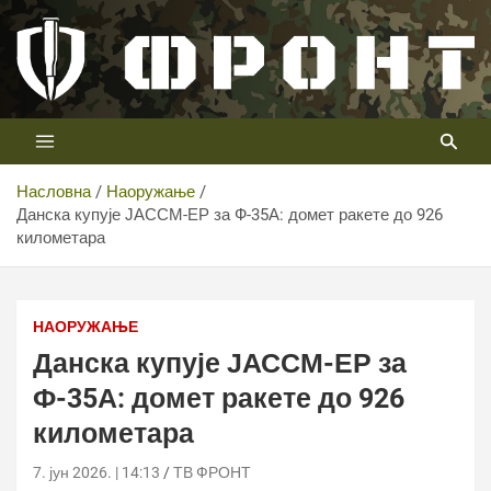
Скип
то
цонтент
Први војни канал у Србији
Телевизија ФРОНТ
Насловна
Наоружање
Данска купује ЈАССМ-ЕР за Ф-35А: домет ракете до 926
километара
НАОРУЖАЊЕ
Данска купује ЈАССМ-ЕР за
Ф-35А: домет ракете до 926
километара
7. јун 2026. | 14:13
ТВ ФРОНТ