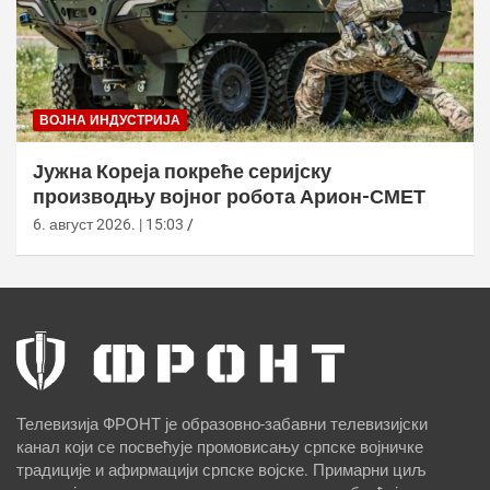
ВОЈНА ИНДУСТРИЈА
Јужна Кореја покреће серијску
производњу војног робота Арион-СМЕТ
6. август 2026. | 15:03
Телевизија ФРОНТ је образовно-забавни телевизијски
канал који се посвећује промовисању српске војничке
традиције и афирмацији српске војске. Примарни циљ