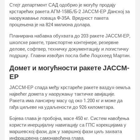
Стејт департмент САД одобрио је могућу продају
крстарећих ракета АГМ-158Б/Б-2 ЈАССМ-ЕР Данској за
наоружавање ловаца Ф-35А. Вредност пакета
процењена је на 824 милиона долара.
Планирана набавка обухвата до 203 ракете ЈАССМ-ЕР,
школске ракете, транспортне контејнере, резервне
делове, софтвер, техничку документацију и логистичку
подршку. Главни извођач посла биће Лоцкхеед Мартин.
Домет и могућности ракете ЈАССМ-
ЕР
ЈАССМ-ЕР спада међу крстареће ракете ваздух-земља
највећег домета у наоружању тактичке авијације.
Ракета има лансирну масу од око 1.200 кг и може да
гађа циљеве на удаљености до 926 километара.
Бојева глава је пробојна, масе 450 кг. Систем навођења
користи инерцијалну навигацију са ГПС корекцијама у
маршевској фази, док у завршној фази циљ захвата
инфрацрвена самонавођена глава.