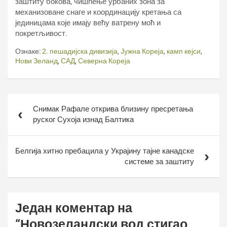
заштиту бокова, чишћење урбаних зона за
механизоване снаге и координацију кретања са
јединицама које имају већу ватрену моћ и
покретљивост.
Ознаке:
2. пешадијска дивизија
,
Јужна Кореја
,
камп кејси
,
Нови Зеланд
,
САД
,
Северна Кореја
Кретање
Снимак Рафале открива близину пресретања
чланка
руског Сухоја изнад Балтика
Белгија хитно пребацила у Украјину тајне канадске
системе за заштиту
Један коментар на
“
Новозеландски вод стигао