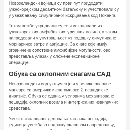
Новозеландски војници су први пут придодати
јужнокорејском десантном батаљону и учествовали су
у увежбавању симулираног искрцавања код Поханга.
Током вежбе укрцавали су се и искрцавали из
јужнокорејских амфибијских јуришних возила, а затим
напредовали у унутрашњост уз подршку симулиране
морнаричке ватре и авијације. За снаге које имају
ограничене сопствене амфибијске могућности, ово
представља улазак у сложене експедиционе
операције.
Обука са оклопним снагама САД
Новозеландски вод укључен је и у велике оклопне
маневре са америчким снагама око 2. пешадијске
дивизије. Обука се одвија у условима механизоване
пешадије, оклопних возила и интегрисаних извиђачких
средстава.
Уместо изолованог деловања као лака пешадија,
јединица увежбава подршку оклопном напредовању,