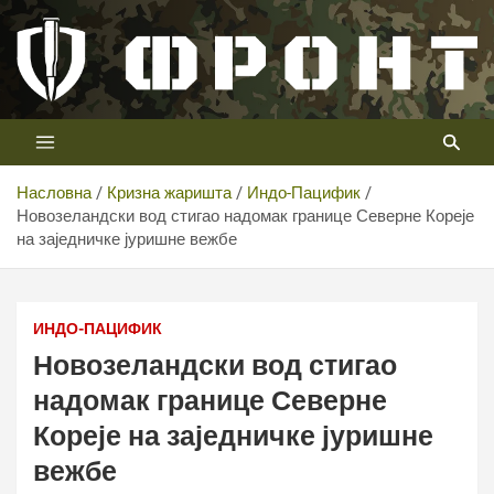
Скип
то
цонтент
Први војни канал у Србији
Телевизија ФРОНТ
Насловна
Кризна жаришта
Индо-Пацифик
Новозеландски вод стигао надомак границе Северне Кореје
на заједничке јуришне вежбе
Новозеландски вод стигао надомак границе Северне
Кореје на заједничке јуришне вежбе
ИНДО-ПАЦИФИК
Новозеландски вод стигао
надомак границе Северне
Кореје на заједничке јуришне
вежбе