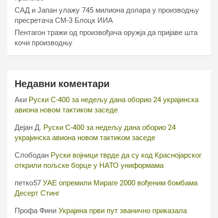
САД и Јапан улажу 745 милиона долара у производњу
пресретача СМ-3 Блоцк ИИА
Пентагон тражи од произвођача оружја да пријаве шта
кочи производњу
Недавни коментари
Аки
Руски С-400 за недељу дана оборио 24 украјинска
авиона новом тактиком заседе
Дејан Д.
Руски С-400 за недељу дана оборио 24
украјинска авиона новом тактиком заседе
Слободан
Руски војници тврде да су код Краснојарског
открили пољске борце у НАТО униформама
петко57
УАЕ опремили Мираге 2000 вођеним бомбама
Десерт Стинг
Профа Фини
Украјина први пут званично приказала