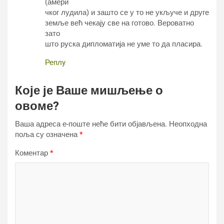
(амери
чког лудила) и зашто се у то не укључе и друге
земље већ чекају све на готово. Вероватно
зато
што руска дипломатија не уме то да пласира.
Реплy
Које је Ваше мишљење о
овоме?
Ваша адреса е-поште неће бити објављена.
Неопходна
поља су означена
*
Коментар
*