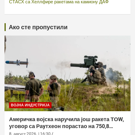
СТАСХ са Хеллфире ракетама на камиону ДАФ
Ако сте пропустили
ВОЈНА ИНДУСТРИЈА
Америчка војска наручила још ракета ТОW,
уговор са Раyтхеон порастао на 750,8
милиона долара
8. август 2026. | 16:30