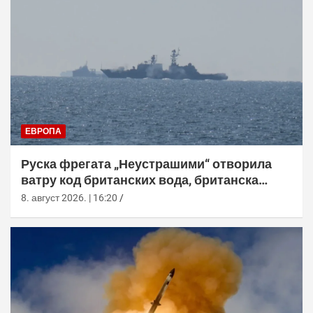
ЕВРОПА
Руска фрегата „Неустрашими“ отворила
ватру код британских вода, британска
морнарица појачала праћење
8. август 2026. | 16:20