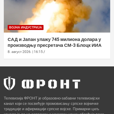
ВОЈНА ИНДУСТРИЈА
САД и Јапан улажу 745 милиона долара у
производњу пресретача СМ-3 Блоцк ИИА
8. август 2026. | 16:15
Телевизија ФРОНТ је образовно-забавни телевизијски
канал који се посвећује промовисању српске војничке
традиције и афирмацији српске војске. Примарни циљ