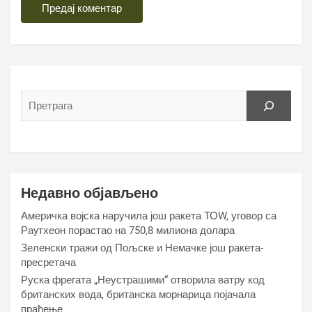
Недавно објављено
Америчка војска наручила још ракета ТОW, уговор са
Раyтхеон порастао на 750,8 милиона долара
Зеленски тражи од Пољске и Немачке још ракета-
пресретача
Руска фрегата „Неустрашими“ отворила ватру код
британских вода, британска морнарица појачала
праћење