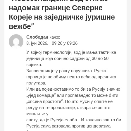
надомак границе Северне
Кореје на заједничке јуришне
вежбе
”
Слободан
каже:
8. јун 2026. | 09:26 у 09:26
У војној терминологији, вод је мања тактичка
јединица која обично садржи од 30 до 50
војника.
Заповедник је у рангу поручника. Руска
гарница је по обиму нешто већа од пречника
полутара.
Или да поједноставимо то би за Русију значио
„ујед комарца“ али пропагандно то може бити
„опсена простоте“. Пошто Руси у опште не
регују на те провокације, ствара се опште
мишљње у
свету, да је Русија слаба… И коначно зашто би
Русија сама ратовала против џендеризма