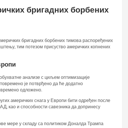
ричких бригадних борбених
ј америчких бригадних борбених тимова распоређених
пштењу, тим потезом присуство америчких копнених
вропи
еобухватне анализе с циљем оптимизације
овремено је потврђено да ће додатно
ивремено одложено.
ругих америчких снага у Европи бити одређен после
АД, као и способности савезника да допринесу
ове мере у складу са политиком Доналда Трампа