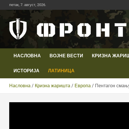
Скип
петак, 7. август, 2026.
то
цонтент
Први војни канал у Србији
Телевизија ФРОНТ
НАСЛОВНА
ВОЈНЕ ВЕСТИ
КРИЗНА ЖАРИ
ИСТОРИЈА
ЛАТИНИЦА
Насловна
Кризна жаришта
Европа
Пентагон смању