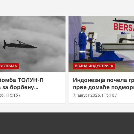
ДУСТРИЈА
ВОЈНА ИНДУСТРИЈА
бомба ТОЛУН-П
Индонезија почела г
 за борбену
прве домаће подмор
у
класе Сцорпèне
6. | 15:15
7. август 2026. | 15:10