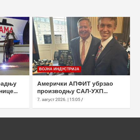
ВОЈНА ИНДУСТРИЈА
радњу
Амерички АПФИТ убрзао
нице
производњу САЛ-УХП
ласера за УССОЦОМ
7. август 2026. | 15:05