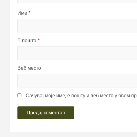
Име
*
Е-пошта
*
Веб место
Сачувај моје име, е-пошту и веб место у овом п