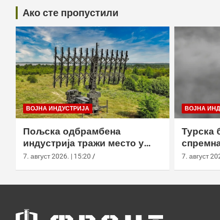
Ако сте пропустили
ВОЈНА ИНДУСТРИЈА
ВОЈНА ИН
Пољска одбрамбена
Турска 
индустрија тражи место у
спремна
европском противракетном
употреб
7. август 2026. | 15:20
7. август 202
штиту