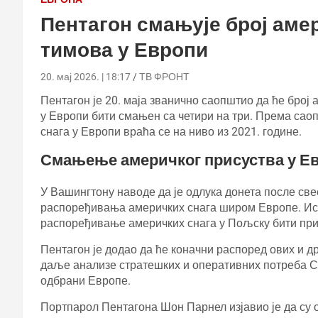
Пентагон смањује број аме
тимова у Европи
20. мај 2026. | 18:17
ТВ ФРОНТ
Пентагон је 20. маја званично саопштио да ће бро
у Европи бити смањен са четири на три. Према сао
снага у Европи враћа се на ниво из 2021. године.
Смањење америчког присуства у Е
У Вашингтону наводе да је одлука донета после св
распоређивања америчких снага широм Европе. Ист
распоређивање америчких снага у Пољску бити пр
Пентагон је додао да ће коначни распоред ових и д
даље анализе стратешких и оперативних потреба С
одбрани Европе.
Портпарол Пентагона Шон Парнел изјавио је да су 