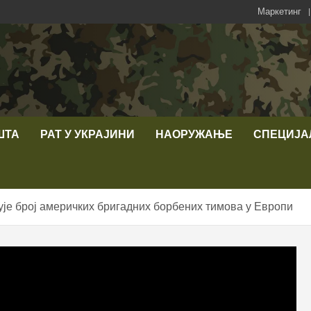
Маркетинг
ШТА
РАТ У УКРАЈИНИ
НАОРУЖАЊЕ
СПЕЦИЈА
је број америчких бригадних борбених тимова у Европи