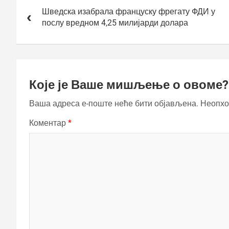
чланка
Шведска изабрала француску фрегату ФДИ у
послу вредном 4,25 милијарди долара
Које је Ваше мишљење о овоме?
Ваша адреса е-поште неће бити објављена.
Неопхо
Коментар
*