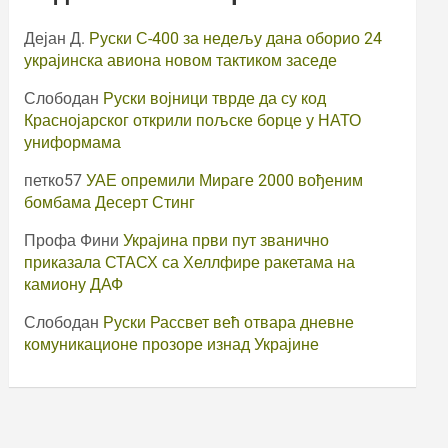
Дејан Д.
Руски С-400 за недељу дана оборио 24
украјинска авиона новом тактиком заседе
Слободан
Руски војници тврде да су код
Краснојарског открили пољске борце у НАТО
униформама
петко57
УАЕ опремили Мираге 2000 вођеним
бомбама Десерт Стинг
Профа Фини
Украјина први пут званично
приказала СТАСХ са Хеллфире ракетама на
камиону ДАФ
Слободан
Руски Рассвет већ отвара дневне
комуникационе прозоре изнад Украјине