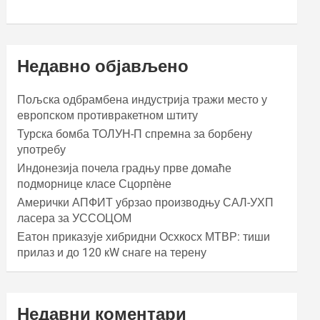
Недавно објављено
Пољска одбрамбена индустрија тражи место у
европском противракетном штиту
Турска бомба ТОЛУН-П спремна за борбену
употребу
Индонезија почела градњу прве домаће
подморнице класе Сцорпèне
Амерички АПФИТ убрзао производњу САЛ-УХП
ласера за УССОЦОМ
Еатон приказује хибридни Осхкосх МТВР: тиши
прилаз и до 120 кW снаге на терену
Недавни коментари