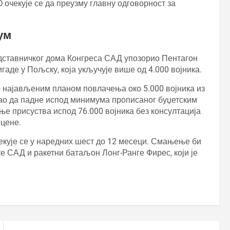
 очекује се да преузму главну одговорност за
ум
едставничког дома Конгреса САД упозорио Пентагон
аде у Пољску, која укључује више од 4.000 војника.
је најављеним планом повлачења око 5.000 војника из
гао да падне испод минимума прописаног буџетским
ње присуства испод 76.000 војника без консултација
цене.
екује се у наредних шест до 12 месеци. Смањење би
е САД и ракетни батаљон Лонг-Ранге Фирес, који је