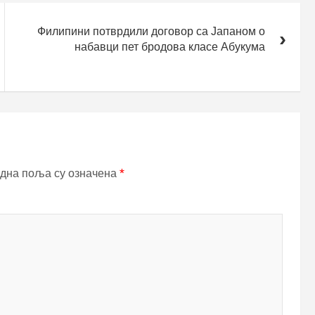
Филипини потврдили договор са Јапаном о
набавци пет бродова класе Абукума
дна поља су означена
*