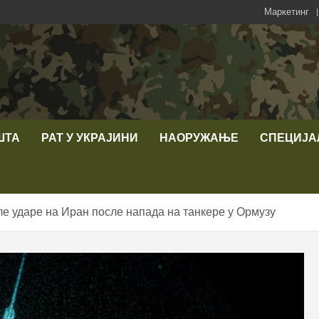
Маркетинг
ШТА
РАТ У УКРАЈИНИ
НАОРУЖАЊЕ
СПЕЦИЈА
е ударе на Иран после напада на танкере у Ормузу