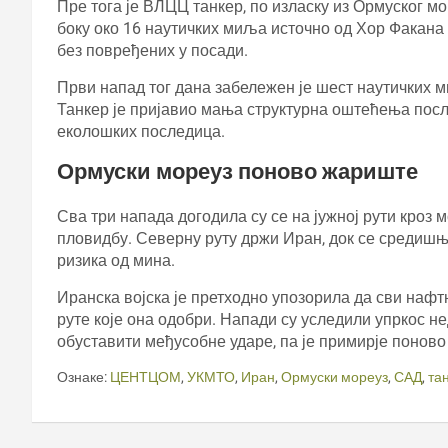
Пре тога је ВЛЦЦ танкер, по изласку из Ормуског м
боку око 16 наутичких миља источно од Хор Факана 
без повређених у посади.
Први напад тог дана забележен је шест наутичких 
Танкер је пријавио мања структурна оштећења после
еколошких последица.
Ормуски мореуз поново жариште
Сва три напада догодила су се на јужној рути кроз 
пловидбу. Северну руту држи Иран, док се средишњ
ризика од мина.
Иранска војска је претходно упозорила да сви нафт
руте које она одобри. Напади су уследили упркос 
обуставити међусобне ударе, па је примирје понов
Ознаке:
ЦЕНТЦОМ
,
УКМТО
,
Иран
,
Ормуски мореуз
,
САД
,
та