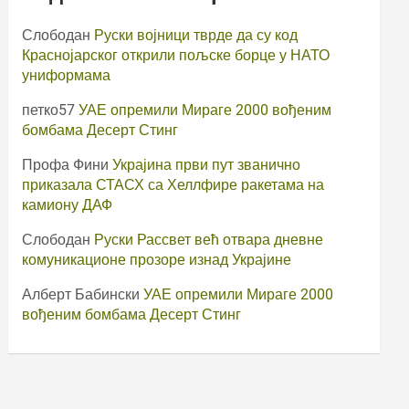
Слободан
Руски војници тврде да су код
Краснојарског открили пољске борце у НАТО
униформама
петко57
УАЕ опремили Мираге 2000 вођеним
бомбама Десерт Стинг
Профа Фини
Украјина први пут званично
приказала СТАСХ са Хеллфире ракетама на
камиону ДАФ
Слободан
Руски Рассвет већ отвара дневне
комуникационе прозоре изнад Украјине
Алберт Бабински
УАЕ опремили Мираге 2000
вођеним бомбама Десерт Стинг