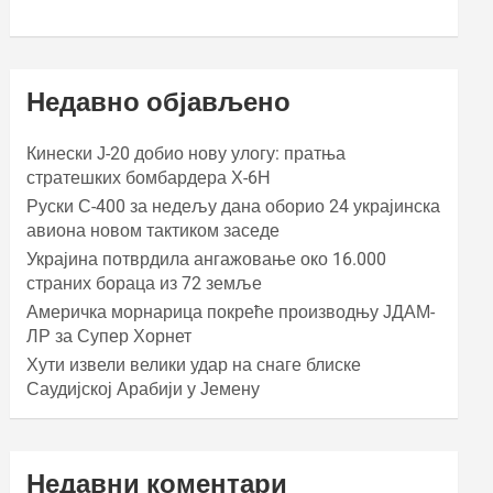
Недавно објављено
Кинески Ј-20 добио нову улогу: пратња
стратешких бомбардера Х-6Н
Руски С-400 за недељу дана оборио 24 украјинска
авиона новом тактиком заседе
Украјина потврдила ангажовање око 16.000
страних бораца из 72 земље
Америчка морнарица покреће производњу ЈДАМ-
ЛР за Супер Хорнет
Хути извели велики удар на снаге блиске
Саудијској Арабији у Јемену
Недавни коментари