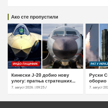
Ако сте пропустили
ИНДО-ПАЦИФИК
РАТ У УКРА
Кинески Ј-20 добио нову
Руски С
улогу: пратња стратешких
оборио 
бомбардера Х-6Н
новом т
7. август 2026. | 09:25
7. август 202