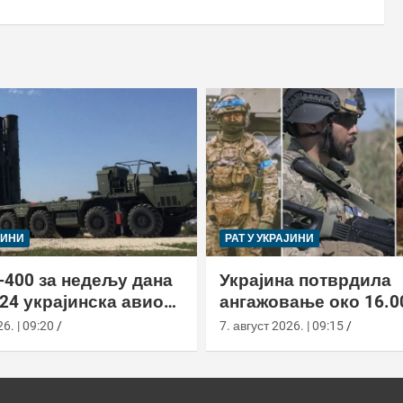
ЈИНИ
РАТ У УКРАЈИНИ
-400 за недељу дана
Украјина потврдила
24 украјинска авиона
ангажовање око 16.0
актиком заседе
страних бораца из 7
6. | 09:20
7. август 2026. | 09:15