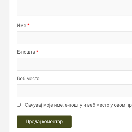
Име
*
Е-пошта
*
Веб место
Сачувај моје име, е-пошту и веб место у овом п