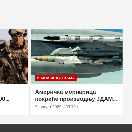
ВОЈНА ИНДУСТРИЈА
Америчка морнарица
00
покреће производњу ЈДАМ-
2 земље
ЛР за Супер Хорнет
7. август 2026. | 09:10