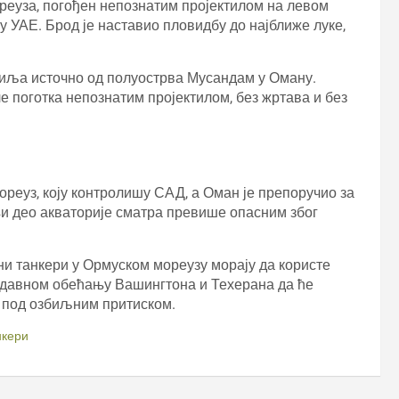
ореуза, погођен непознатим пројектилом на левом
у УАЕ. Брод је наставио пловидбу до најближе луке,
миља источно од полуострва Мусандам у Оману.
 поготка непознатим пројектилом, без жртава и без
мореуз, коју контролишу САД, а Оман је препоручио за
и део акваторије сматра превише опасним због
ни танкери у Ормуском мореузу морају да користе
недавном обећању Вашингтона и Техерана да ће
о под озбиљним притиском.
нкери