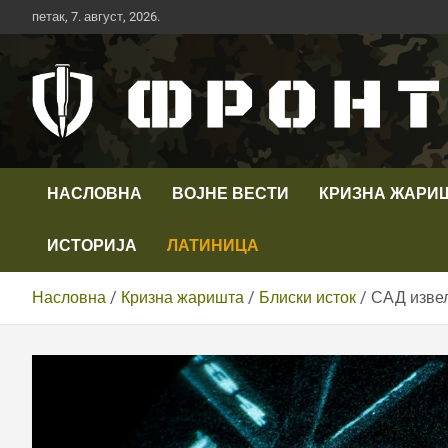
Скип
петак, 7. август, 2026.
то
цонтент
Први војни канал у Србији
Телевизија ФРОНТ
НАСЛОВНА
ВОЈНЕ ВЕСТИ
КРИЗНА ЖАРИ
ИСТОРИЈА
ЛАТИНИЦА
Насловна
Кризна жаришта
Блиски исток
САД извел