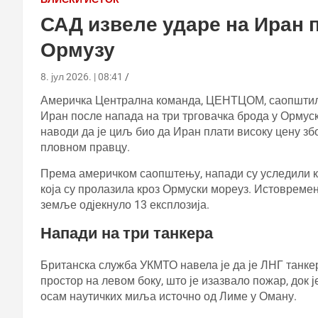
САД извеле ударе на Иран п
Ормузу
8. јул 2026. | 08:41
Америчка Централна команда, ЦЕНТЦОМ, саопштила 
Иран после напада на три трговачка брода у Ормус
наводи да је циљ био да Иран плати високу цену з
пловном правцу.
Према америчком саопштењу, напади су уследили к
која су пролазила кроз Ормуски мореуз. Истовремено
земље одјекнуло 13 експлозија.
Напади на три танкера
Британска служба УКМТО навела је да је ЛНГ танке
простор на левом боку, што је изазвало пожар, док ј
осам наутичких миља источно од Лиме у Оману.