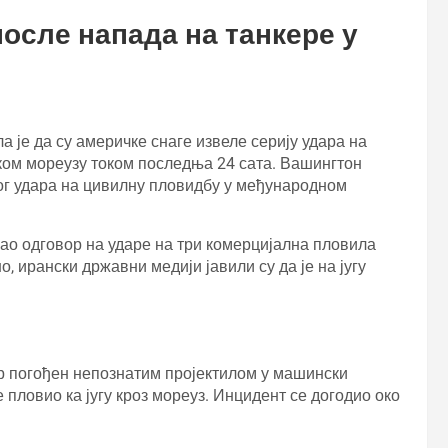
осле напада на танкере у
је да су америчке снаге извеле серију удара на
ком мореузу током последња 24 сата. Вашингтон
бог удара на цивилну пловидбу у међународном
ао одговор на ударе на три комерцијална пловила
, ирански државни медији јавили су да је на југу
р погођен непознатим пројектилом у машински
е пловио ка југу кроз мореуз. Инцидент се догодио око