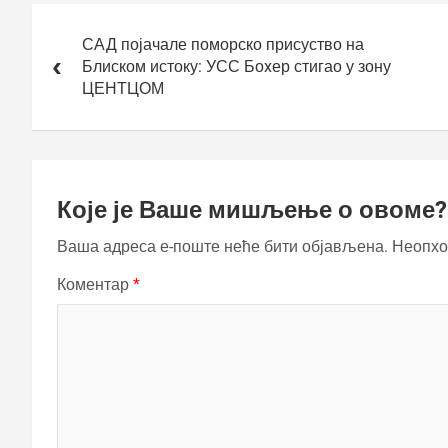
Кретање
чланка
САД појачале поморско присуство на
Блиском истоку: УСС Боxер стигао у зону
ЦЕНТЦОМ
Које је Ваше мишљење о овоме?
Ваша адреса е-поште неће бити објављена.
Неопхо
Коментар
*