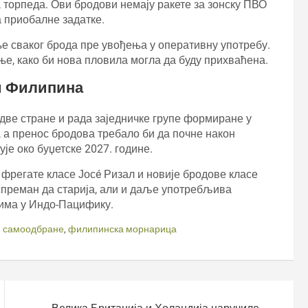
торпеда. Ови бродови немају ракете за зонску ПВО
а приобалне задатке.
е сваког брода пре увођења у оперативну употребу.
ње, како би нова пловила могла да буду прихваћена.
и Филипина
две стране и рада заједничке групе формиране у
 а пренос бродова требало би да почне након
је око буџетске 2027. године.
 фрегате класе Јосé Ризал и новије бродове класе
 спреман да старија, али и даље употребљива
има у Индо-Пацифику.
е самоодбране
,
филипинска морнарица