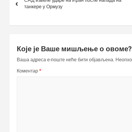
чланка
САД извеле ударе на Иран после напада на
танкере у Ормузу
Које је Ваше мишљење о овоме?
Ваша адреса е-поште неће бити објављена.
Неопхо
Коментар
*