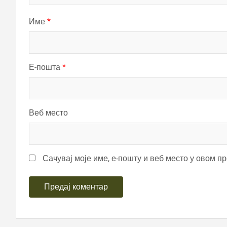
Име
*
Е-пошта
*
Веб место
Сачувај моје име, е-пошту и веб место у овом п