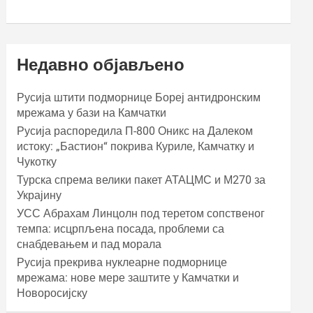
Недавно објављено
Русија штити подморнице Бореј антидронским
мрежама у бази на Камчатки
Русија распоредила П-800 Оникс на Далеком
истоку: „Бастион“ покрива Куриле, Камчатку и
Чукотку
Турска спрема велики пакет АТАЦМС и М270 за
Украјину
УСС Абрахам Линцолн под теретом сопственог
темпа: исцрпљена посада, проблеми са
снабдевањем и пад морала
Русија прекрива нуклеарне подморнице
мрежама: нове мере заштите у Камчатки и
Новоросијску