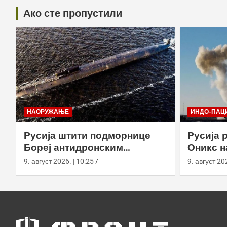
Ако сте пропустили
НАОРУЖАЊЕ
ИНДО-ПАЦ
Русија штити подморнице
Русија 
Бореј антидронским
Оникс н
мрежама у бази на Камчатки
„Бастио
9. август 2026. | 10:25
9. август 202
Камчатк