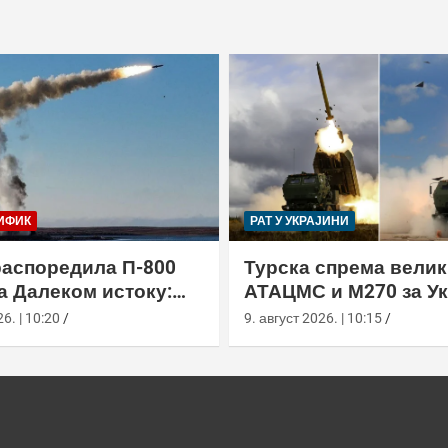
ИФИК
РАТ У УКРАЈИНИ
распоредила П-800
Турска спрема велик
а Далеком истоку:
АТАЦМС и М270 за Ук
н“ покрива Куриле,
6. | 10:20
9. август 2026. | 10:15
у и Чукотку