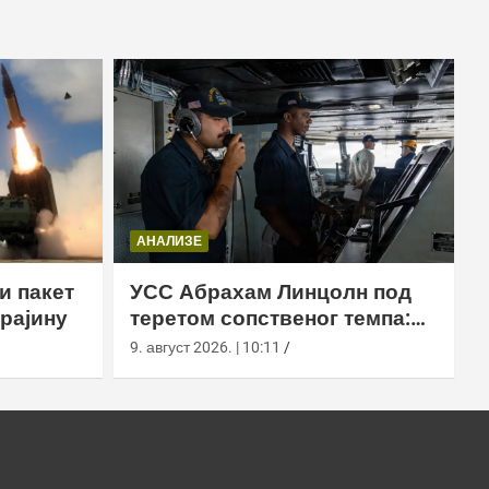
АНАЛИЗЕ
и пакет
УСС Абрахам Линцолн под
рајину
теретом сопственог темпа:
исцрпљена посада,
9. август 2026. | 10:11
проблеми са снабдевањем и
пад морала