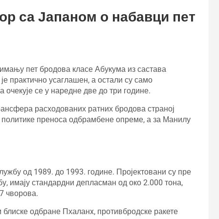
р са Јапаном о набавци пет
имању пет бродова класе Абукума из састава
је практично усаглашен, а остали су само
 очекује се у наредне две до три године.
трансфера расходованих ратних бродова страној
у политике преноса одбрамбене опреме, а за Манилу
ужбу од 1989. до 1993. године. Пројектовани су пре
у, имају стандардни депласман од око 2.000 тона,
7 чворова.
 блиске одбране Пхаланx, противбродске ракете