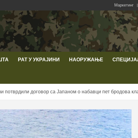
Маркетинг
ШТА
РАТ У УКРАЈИНИ
НАОРУЖАЊЕ
СПЕЦИЈА
и потврдили договор са Јапаном о набавци пет бродова кл