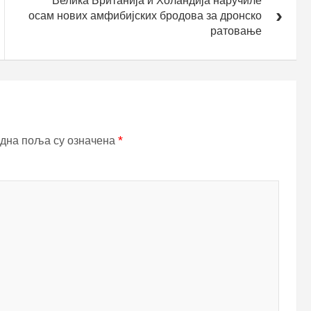
Велика Британија и Холандија наручиле
осам нових амфибијских бродова за дронско
ратовање
дна поља су означена
*