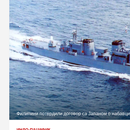
Филипини потврдили договор са Јапаном о набавци
ИНДО-ПАЦИФИК