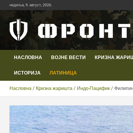
Скип
недеља, 9. август, 2026.
то
цонтент
Први војни канал у Србији
Телевизија ФРОНТ
НАСЛОВНА
ВОЈНЕ ВЕСТИ
КРИЗНА ЖАРИ
ИСТОРИЈА
ЛАТИНИЦА
Насловна
Кризна жаришта
Индо-Пацифик
Филипин