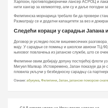
Харпоон, противподморнички лансер АСРОЦ и лака 
нити хангар за хеликоптер, али су и даље погодни з
Филипинска морнарица требало би да провери стањ
Разматрају се и додатни капацитети за вез и докира
Следећи кораци у сарадњи Јапана 
Договор је уследио после вишемесечних разговора 
мају. У сарадњи се помињу и школски авиони ТЦ-90,
њиховог повлачења из јапанске службе, што се очеку
Филипини овим добијају допуну постојећој флоти уз
Мигуел Малвар. Истовремено, Јапан показује да је
пловила укључи у безбедносну сарадњу са партнер
Ознаке:
абукума
,
Филипини
,
Јапан
,
јапанске поморске снаг
Кретање