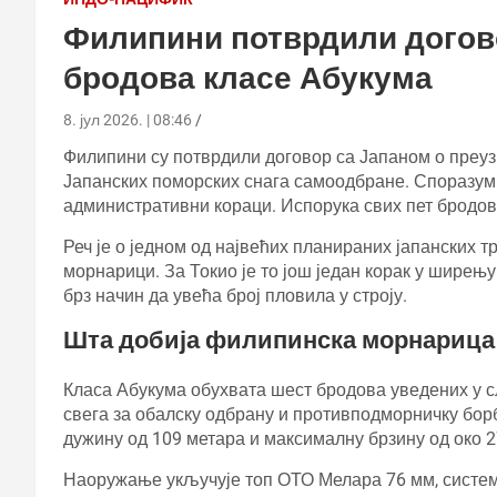
Филипини потврдили догово
бродова класе Абукума
8. јул 2026. | 08:46
Филипини су потврдили договор са Јапаном о преуз
Јапанских поморских снага самоодбране. Споразум 
административни кораци. Испорука свих пет бродова
Реч је о једном од највећих планираних јапанских 
морнарици. За Токио је то још један корак у ширењ
брз начин да увећа број пловила у строју.
Шта добија филипинска морнарица
Класа Абукума обухвата шест бродова уведених у сл
свега за обалску одбрану и противподморничку борб
дужину од 109 метара и максималну брзину од око 2
Наоружање укључује топ ОТО Мелара 76 мм, систем