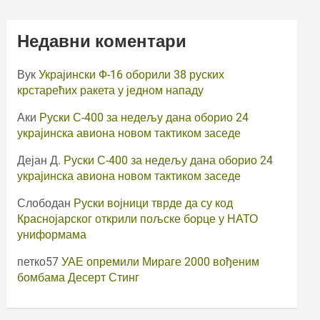
Недавни коментари
Вук
Украјински Ф-16 оборили 38 руских
крстарећих ракета у једном нападу
Аки
Руски С-400 за недељу дана оборио 24
украјинска авиона новом тактиком заседе
Дејан Д.
Руски С-400 за недељу дана оборио 24
украјинска авиона новом тактиком заседе
Слободан
Руски војници тврде да су код
Краснојарског открили пољске борце у НАТО
униформама
петко57
УАЕ опремили Мираге 2000 вођеним
бомбама Десерт Стинг