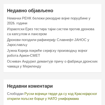
Недавно објављено
Немачки РЕНК бележи рекордне војне поруџбине у
2026. години
Израелски Ерез тестира тајни систем против дронова
са капсулом и лансером
Дронови погодили рафинерију Славнефт-ЈАНОС у
Јарослављу
Јужна Кореја покреће серијску производњу војног
робота Арион-СМЕТ
Оснивач Андурил демантује причу о фабрици дронских
чамаца у Мериленду
Недавни коментари
Слободан
Руски војници тврде да су код Краснојарског
открили пољске борце у НАТО униформама