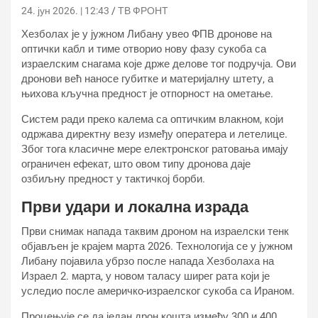
24. јун 2026. | 12:43
ТВ ФРОНТ
Хезболах је у јужном Либану увео ФПВ дронове на
оптички кабл и тиме отворио нову фазу сукоба са
израелским снагама које држе делове тог подручја. Ови
дронови већ наносе губитке и материјалну штету, а
њихова кључна предност је отпорност на ометање.
Систем ради преко калема са оптичким влакном, који
одржава директну везу између оператера и летелице.
Због тога класичне мере електронског ратовања имају
ограничен ефекат, што овом типу дронова даје
озбиљну предност у тактичкој борби.
Први удари и локална израда
Први снимак напада таквим дроном на израелски тенк
објављен је крајем марта 2026. Технологија се у јужном
Либану појавила убрзо после напада Хезболаха на
Израел 2. марта, у новом таласу ширег рата који је
уследио после америчко-израелског сукоба са Ираном.
Процењује се да један дрон кошта између 300 и 400