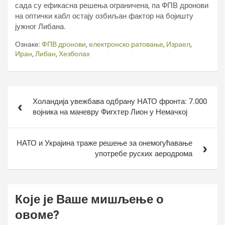
сада су ефикасна решења ограничена, па ФПВ дронови
на оптички кабл остају озбиљан фактор на бојишту
јужног Либана.
Ознаке:
ФПВ дронови
,
електронско ратовање
,
Израел
,
Иран
,
Либан
,
Хезболах
Кретање
Холандија увежбава одбрану НАТО фронта: 7.000
чланка
војника на маневру Фигхтер Лион у Немачкој
НАТО и Украјина траже решење за онемогућавање
употребе руских аеродрома
Које је Ваше мишљење о
овоме?