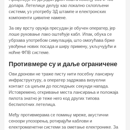
долара. Летелице делују као локално склопљени
системи, уз употребу 3Д штампе и електронских
компоненти цивилне намене.
За ову врсту оружја пресудан је обучен оператер, јер
лоше руковање лако оштећује кабл. Ипак, обука се
убрзава употребом симулација, што омогућава брже
увођење нових посада и ширу примену, укључујући и
ноћне ФПВ системе.
Противмере су и даље ограничене
Ови дронови не траже писту нити посебну лансирну
инфраструктуру, а оператер задржава визуелни
контакт са циљем до последњих секунди напада.
Истовремено, откривање места лансирања и положаја
пилота знатно је теже него код других типова
беспилотних летелица.
Међу противмерама се помињу мреже, акустични
сензори упозорења, ротирајући каблови и
електромагнетни системи за ометање електронике. За