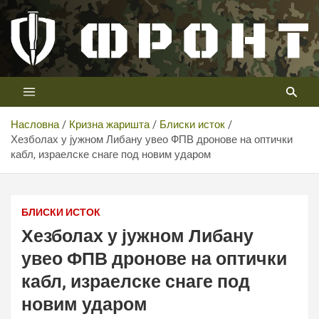
Скип
то
цонтент
Први војни канал у Србији
Телевизија ФРОНТ
Насловна
Кризна жаришта
Блиски исток
Хезболах у јужном Либану увео ФПВ дронове на оптички
кабл, израелске снаге под новим ударом
Хезболах у јужном Либану увео ФПВ дронове на
оптички кабл, израелске снаге под новим ударом
БЛИСКИ ИСТОК
Хезболах у јужном Либану
увео ФПВ дронове на оптички
кабл, израелске снаге под
новим ударом