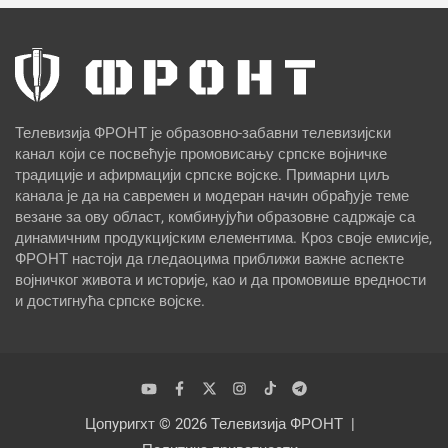
Телевизија ФРОНТ је образовно-забавни телевизијски
канал који се посвећује промовисању српске војничке
традиције и афирмацији српске војске. Примарни циљ
канала је да на савремен и модеран начин обрађује теме
везане за ову област, комбинујући образовне садржаје са
динамичним продукцијским елементима. Кроз своје емисије,
ФРОНТ настоји да гледаоцима приближи важне аспекте
војничког живота и историје, као и да промовише вредности
и достигнућа српске војске.
Цопyригхт © 2026
Телевизија ФРОНТ